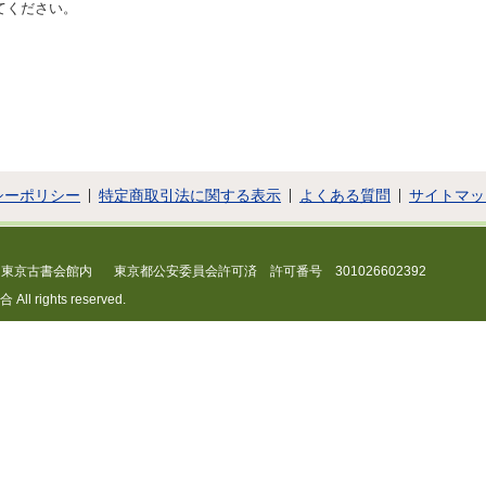
てください。
シーポリシー
特定商取引法に関する表示
よくある質問
サイトマッ
 東京古書会館内
東京都公安委員会許可済 許可番号 301026602392
 rights reserved.