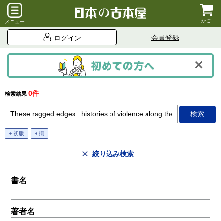
かご
メニュー
会員登録
ログイン
0件
検索結果
+ 初版
+ 揃
絞り込み検索
書名
著者名