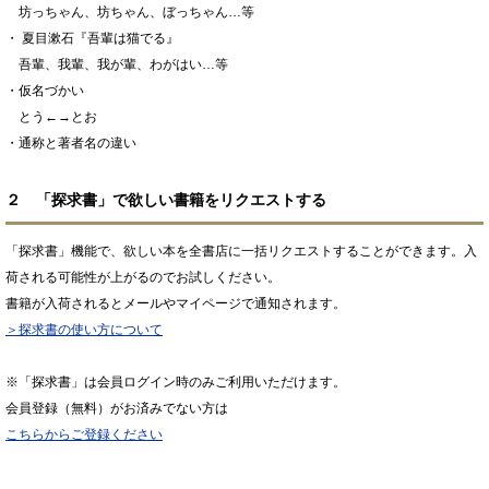
坊っちゃん、坊ちゃん、ぼっちゃん…等
・ 夏目漱石『吾輩は猫でる』
吾輩、我輩、我が輩、わがはい…等
・仮名づかい
とう←→とお
・通称と著者名の違い
２ 「探求書」で欲しい書籍をリクエストする
「探求書」機能で、欲しい本を全書店に一括リクエストすることができます。入
荷される可能性が上がるのでお試しください。
書籍が入荷されるとメールやマイページで通知されます。
＞探求書の使い方について
※「探求書」は会員ログイン時のみご利用いただけます。
会員登録（無料）がお済みでない方は
こちらからご登録ください