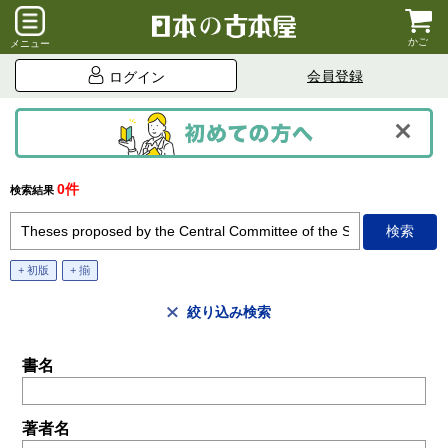
かご
メニュー
会員登録
ログイン
0件
検索結果
+ 初版
+ 揃
絞り込み検索
書名
著者名