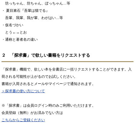
坊っちゃん、坊ちゃん、ぼっちゃん…等
・ 夏目漱石『吾輩は猫でる』
吾輩、我輩、我が輩、わがはい…等
・仮名づかい
とう←→とお
・通称と著者名の違い
２ 「探求書」で欲しい書籍をリクエストする
「探求書」機能で、欲しい本を全書店に一括リクエストすることができます。入
荷される可能性が上がるのでお試しください。
書籍が入荷されるとメールやマイページで通知されます。
＞探求書の使い方について
※「探求書」は会員ログイン時のみご利用いただけます。
会員登録（無料）がお済みでない方は
こちらからご登録ください