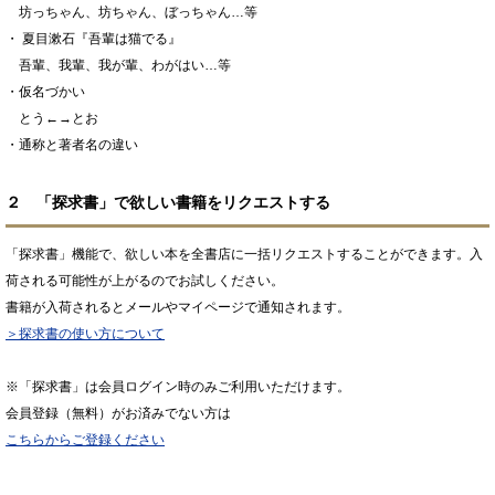
坊っちゃん、坊ちゃん、ぼっちゃん…等
・ 夏目漱石『吾輩は猫でる』
吾輩、我輩、我が輩、わがはい…等
・仮名づかい
とう←→とお
・通称と著者名の違い
２ 「探求書」で欲しい書籍をリクエストする
「探求書」機能で、欲しい本を全書店に一括リクエストすることができます。入
荷される可能性が上がるのでお試しください。
書籍が入荷されるとメールやマイページで通知されます。
＞探求書の使い方について
※「探求書」は会員ログイン時のみご利用いただけます。
会員登録（無料）がお済みでない方は
こちらからご登録ください