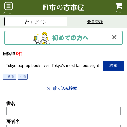
かご
メニュー
会員登録
ログイン
0件
検索結果
+ 初版
+ 揃
絞り込み検索
書名
著者名