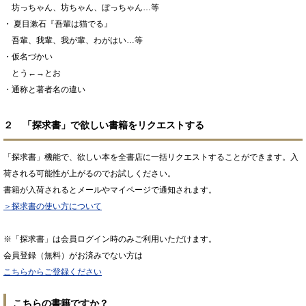
坊っちゃん、坊ちゃん、ぼっちゃん…等
・ 夏目漱石『吾輩は猫でる』
吾輩、我輩、我が輩、わがはい…等
・仮名づかい
とう←→とお
・通称と著者名の違い
２ 「探求書」で欲しい書籍をリクエストする
「探求書」機能で、欲しい本を全書店に一括リクエストすることができます。入
荷される可能性が上がるのでお試しください。
書籍が入荷されるとメールやマイページで通知されます。
＞探求書の使い方について
※「探求書」は会員ログイン時のみご利用いただけます。
会員登録（無料）がお済みでない方は
こちらからご登録ください
こちらの書籍ですか？