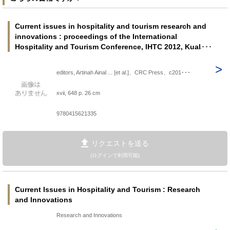
Current issues in hospitality and tourism research and
innovations : proceedings of the International
Hospitality and Tourism Conference, IHTC 2012, Kuala
Lumpur, Malaysia, 3-5 September 2012 ＜A Balkema
book＞
editors, Artinah Ainal ... [et al.]、CRC Press、c201･･･
xvii, 648 p. 26 cm
9780415621335
リクエストを送る
(ログインで利用可能)
Current Issues in Hospitality and Tourism : Research
and Innovations
Research and Innovations