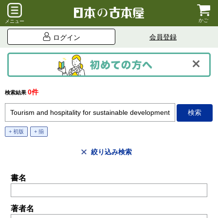
かご
メニュー
会員登録
ログイン
0件
検索結果
+ 初版
+ 揃
絞り込み検索
書名
著者名