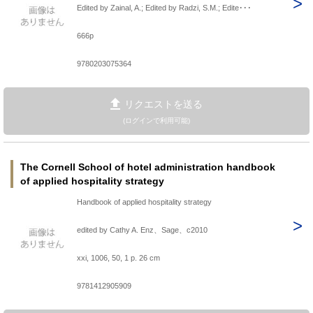
Edited by Zainal, A.; Edited by Radzi, S.M.; Edite･･･
666p
9780203075364
リクエストを送る
(ログインで利用可能)
The Cornell School of hotel administration handbook
of applied hospitality strategy
Handbook of applied hospitality strategy
edited by Cathy A. Enz、Sage、c2010
xxi, 1006, 50, 1 p. 26 cm
9781412905909