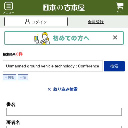
かご
メニュー
会員登録
ログイン
0件
検索結果
+ 初版
+ 揃
絞り込み検索
書名
著者名