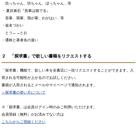
坊っちゃん、坊ちゃん、ぼっちゃん…等
・ 夏目漱石『吾輩は猫でる』
吾輩、我輩、我が輩、わがはい…等
・仮名づかい
とう←→とお
・通称と著者名の違い
２ 「探求書」で欲しい書籍をリクエストする
「探求書」機能で、欲しい本を全書店に一括リクエストすることができます。入
荷される可能性が上がるのでお試しください。
書籍が入荷されるとメールやマイページで通知されます。
＞探求書の使い方について
※「探求書」は会員ログイン時のみご利用いただけます。
会員登録（無料）がお済みでない方は
こちらからご登録ください