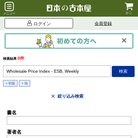
かご
メニュー
会員登録
ログイン
0件
検索結果
+ 初版
+ 揃
絞り込み検索
書名
著者名