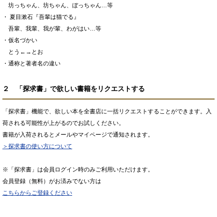
坊っちゃん、坊ちゃん、ぼっちゃん…等
・ 夏目漱石『吾輩は猫でる』
吾輩、我輩、我が輩、わがはい…等
・仮名づかい
とう←→とお
・通称と著者名の違い
２ 「探求書」で欲しい書籍をリクエストする
「探求書」機能で、欲しい本を全書店に一括リクエストすることができます。入
荷される可能性が上がるのでお試しください。
書籍が入荷されるとメールやマイページで通知されます。
＞探求書の使い方について
※「探求書」は会員ログイン時のみご利用いただけます。
会員登録（無料）がお済みでない方は
こちらからご登録ください