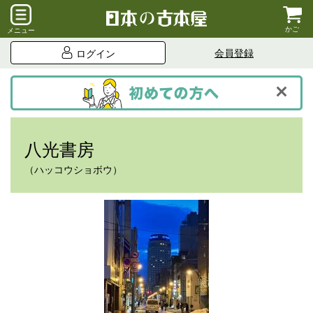
かご
メニュー
会員登録
ログイン
八光書房
（ハッコウショボウ）