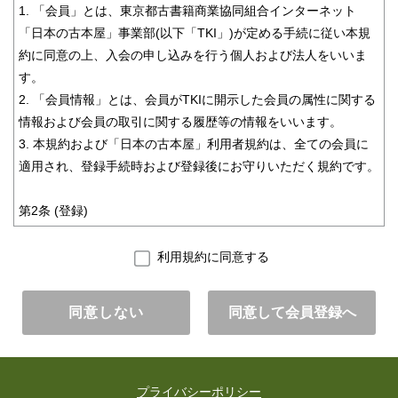
1. 「会員」とは、東京都古書籍商業協同組合インターネット
「日本の古本屋」事業部(以下「TKI」)が定める手続に従い本規
約に同意の上、入会の申し込みを行う個人および法人をいいま
す。
2. 「会員情報」とは、会員がTKIに開示した会員の属性に関する
情報および会員の取引に関する履歴等の情報をいいます。
3. 本規約および「日本の古本屋」利用者規約は、全ての会員に
適用され、登録手続時および登録後にお守りいただく規約です。
第2条 (登録)
1. 会員資格
利用規約に同意する
本規約に同意の上、所定の入会申込みをされたお客様は、所定の
登録手続完了後に会員としての資格を有します。会員登録手続
同意しない
は、会員となるご本人が行ってください。代理による登録は一切
認められません。なお、過去に会員資格が取り消された方やその
他TKIが相応しくないと判断した方からの会員申込はお断りする
場合があります。
プライバシーポリシー