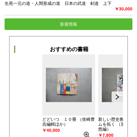
生死一元の道・人間形成の道 日本の武道 剣道 上下
￥30,000
新着情報
おすすめの書籍
どどいつ １０冊
（坐崎豊
新しい歴史教育のパ
吉編輯ほか）
ムを拓く
（加藤公
悠編）
￥40,000
￥7,800