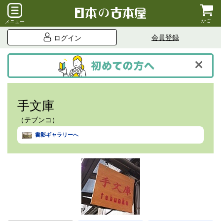
かご
メニュー
会員登録
ログイン
手文庫
（テブンコ）
書影ギャラリーへ