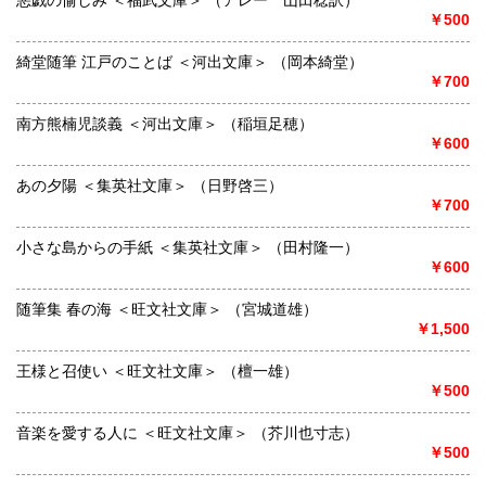
悪戯の愉しみ ＜福武文庫＞ （アレー 山田稔訳）
￥500
綺堂随筆 江戸のことば ＜河出文庫＞ （岡本綺堂）
￥700
南方熊楠児談義 ＜河出文庫＞ （稲垣足穂）
￥600
あの夕陽 ＜集英社文庫＞ （日野啓三）
￥700
小さな島からの手紙 ＜集英社文庫＞ （田村隆一）
￥600
随筆集 春の海 ＜旺文社文庫＞ （宮城道雄）
￥1,500
王様と召使い ＜旺文社文庫＞ （檀一雄）
￥500
音楽を愛する人に ＜旺文社文庫＞ （芥川也寸志）
￥500