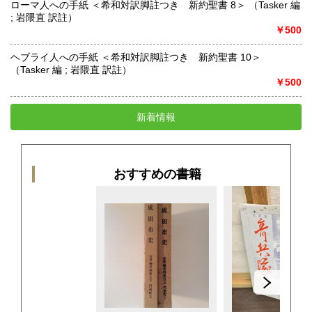
ローマ人への手紙 ＜希和対訳脚註つき 新約聖書 8＞ （Tasker 編
; 岩隈直 訳註）
￥500
ヘブライ人への手紙 ＜希和対訳脚註つき 新約聖書 10＞
（Tasker 編 ; 岩隈直 訳註）
￥500
新着情報
おすすめの書籍