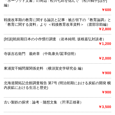
「ボーウッド文書」の周辺 : 松川七郎を偲んで （松川鶴子[ほか]
編）
￥600
戦後改革期の教育に関する論説と記事 : 被占領下の『教育論調』と
「教育に関する資料」より ＜戦後教育改革資料＞ （渡部宗助編）
￥2,800
[対談]戦前期日本の小作慣行調査 （岩本純明, 坂根嘉弘対談者）
￥1,200
寺坂吉右衛門 最終章 （中島康夫/冨澤信明）
￥2,000
東浦賀干鰯問屋関係史料 （横須賀史学研究会 編）
￥900
北海道開拓記念館調査報告 第7号 (明治初期における炭鉱の開発 幌
内炭鉱における生活と歴史)
￥900
古い製鉄の探求 : 論考・随想文集 （芹澤正雄著）
￥3,500