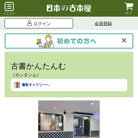
かご
メニュー
会員登録
ログイン
古書かんたんむ
（カンタンム）
書影ギャラリーへ