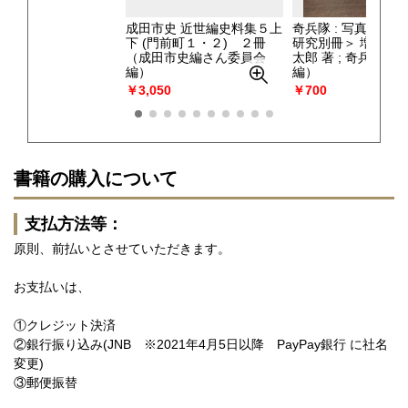
成田市史 近世編史料集５上
奇兵隊 : 写真集 ＜
下 (門前町１・２) ２冊
研究別冊＞ 増補版.
（成田市史編さん委員会
太郎 著 ; 奇兵隊士
編）
編）
￥3,050
￥700
書籍の購入について
支払方法等：
原則、前払いとさせていただきます。
お支払いは、
①クレジット決済
②銀行振り込み(JNB ※2021年4月5日以降 PayPay銀行 に社名
変更)
③郵便振替