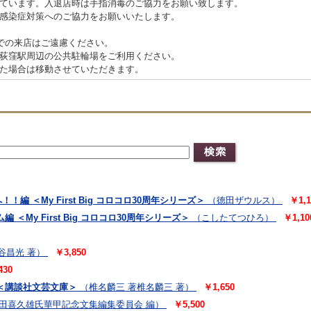
ています。入退店時は手指消毒のご協力をお願い致します。
感染症対策へのご協力をお願いいたします。
での来店はご遠慮ください。
荻窪駅周辺の公共駐輪場をご利用ください。
た場合は移動させていただきます。
 ＜My First Big コロコロ30周年シリーズ＞
（徳田ザウルス）
￥1,1
 ＜My First Big コロコロ30周年シリーズ＞
（こしたてつひろ）
￥1,10
谷昌光 著）
￥3,850
430
＜講談社文芸文庫＞
（椎名麟三 著椎名麟三 著）
￥1,650
田喜久雄氏華甲記念文集編集委員会 編）
￥5,500