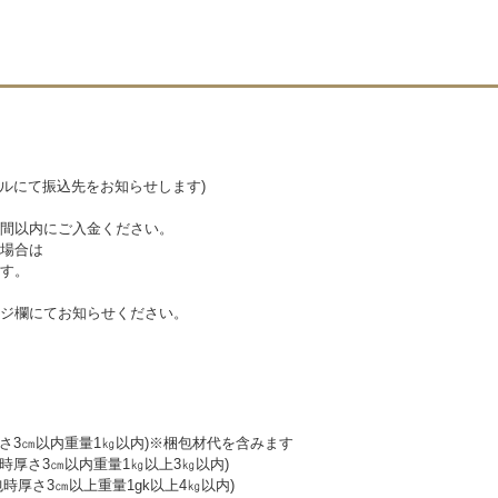
ールにて振込先をお知らせします)
間以内にご入金ください。
場合は
す。
ジ欄にてお知らせください。
厚さ3㎝以内重量1㎏以内)※梱包材代を含みます
時厚さ3㎝以内重量1㎏以上3㎏以内)
包時厚さ3㎝以上重量1gk以上4㎏以内)