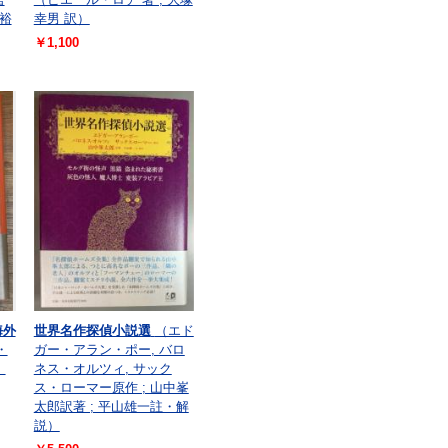
裕
幸男 訳）
￥1,100
海外
世界名作探偵小説選
（エド
・
ガー・アラン・ポー, バロ
）
ネス・オルツィ, サック
ス・ローマー原作 ; 山中峯
太郎訳著 ; 平山雄一註・解
説）