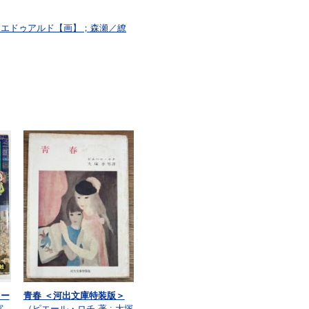
，エドゥアルド【画】；森瀬／繚
ラー
青春 ＜河出文庫特装版＞
宮
（ピエール・ロチ 著 ; 大塚