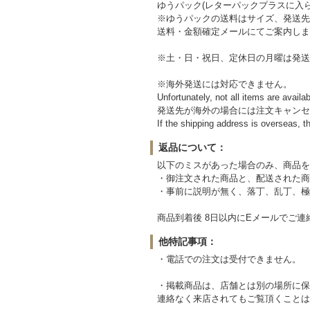
ゆうパック(レターパックプラスに入
※ゆうパックの送料はサイズ、発送先
送料・金額確定メールにてご案内しま
※土・日・祝日、定休日の月曜は発送
※海外発送には対応できません。
Unfortunately, not all items are availa
発送先が海外の場合には注文キャンセ
If the shipping address is overseas, th
返品について：
以下のミスがあった場合のみ、商品を
・御注文された商品と、配送された商
・事前に説明が無く、落丁、乱丁、極
商品到着後 8日以内にEメールでご連
他特記事項：
・電話での注文は受付できません。
・掲載商品は、店舗とは別の場所に保
連絡なく来店されてもご覧頂くことは