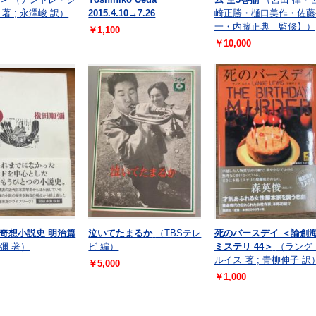
著 ; 永澤峻 訳）
2015.4.10→7.26
崎正勝・樋口美作・佐藤
一・内藤正典 監修】）
￥1,100
￥10,000
奇想小説史 明治篇
泣いてたまるか
（TBSテレ
死のバースデイ ＜論創
彌 著）
ビ 編）
ミステリ 44＞
（ラング
ルイス 著 ; 青柳伸子 訳
￥5,000
￥1,000