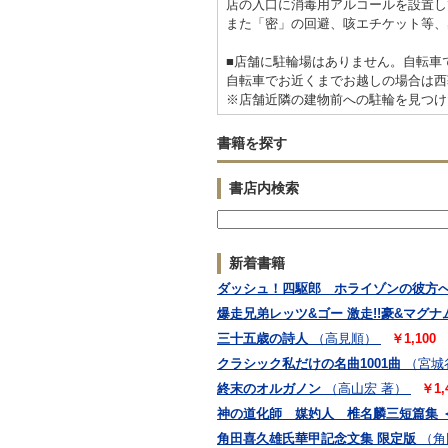
店の入口に消毒用アルコールを設置し
また「密」の回避、咳エチケット等、
■店舗に駐輪場はありません。自転車
自転車でお近くまでお越しの場合は西
※店舗近隣の建物前への駐輪を見つけ
書籍を探す
書店内検索
新着書籍
ダッシュ！四駆郎 ホライゾンの彼方へ！！編
爆走兄弟レッツ&ゴー 激走!!豪&マグナム編
三十五歳の詩人
（高見順）
￥1,100
クラシック私だけの名曲1001曲
（宮城
終末のオルガノン
（高山宏 著）
￥1,
神の道化師 媒妁人 椎名麟三短篇集 
角田喜久雄氏華甲記念文集 限定版
（角