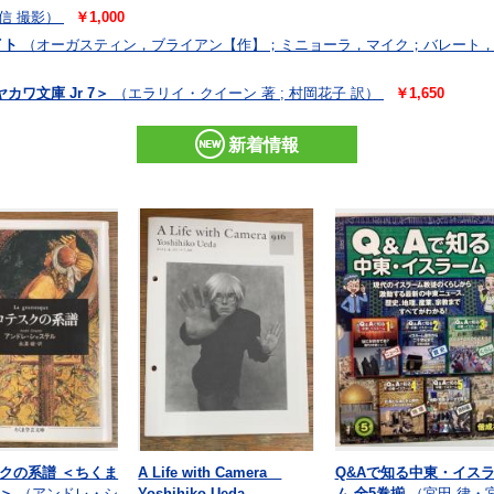
信 撮影）
￥1,000
イト
（オーガスティン，ブライアン【作】；ミニョーラ，マイク；バレート
ワ文庫 Jr 7＞
（エラリイ・クイーン 著 ; 村岡花子 訳）
￥1,650
新着情報
クの系譜 ＜ちくま
A Life with Camera
Q&Aで知る中東・イス
＞
（アンドレ・シ
Yoshihiko Ueda
ム 全5巻揃
（宮田 律・