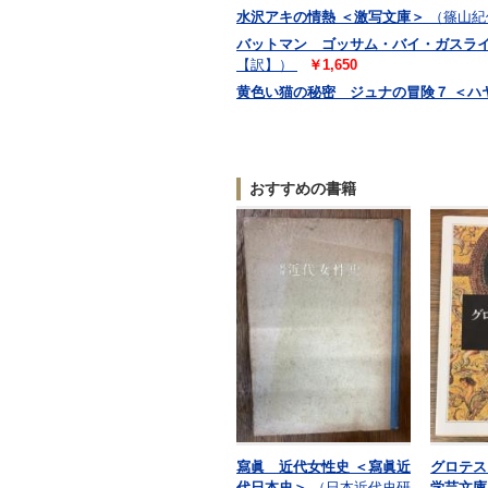
水沢アキの情熱 ＜激写文庫＞
（篠山紀
バットマン ゴッサム・バイ・ガスラ
【訳】）
￥1,650
黄色い猫の秘密 ジュナの冒険７ ＜ハヤカ
おすすめの書籍
寫眞 近代女性史 ＜寫眞近
グロテス
代日本史＞
（日本近代史研
学芸文庫