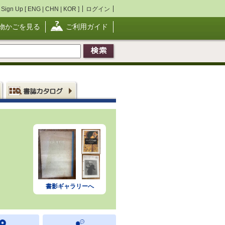
Sign Up [
ENG
|
CHN
|
KOR
]
ログイン
物かごを見る
ご利用ガイド
書影ギャラリーへ