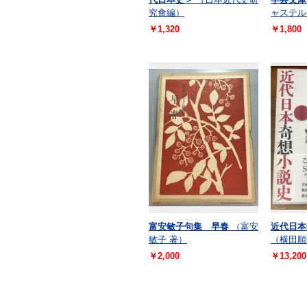
究會編）
ャステル 
￥1,320
￥1,800
富安敏子句集 早春
（富安
近代日本
敏子 著）
（横田順
￥2,000
￥13,200