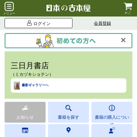
かご
メニュー
会員登録
ログイン
三日月書店
（ミカヅキショテン）
書影ギャラリーへ
お知らせ
書籍を探す
書籍の購入につい
て