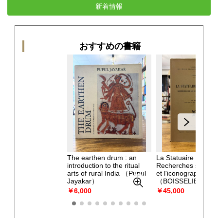
新着情報
おすすめの書籍
The earthen drum : an
La Statuaire du Ch
introduction to the ritual
Recherches sur les 
arts of rural India
（Pupul
et l'iconographie.
Jayakar）
（BOISSELIER, Je
￥6,000
￥45,000