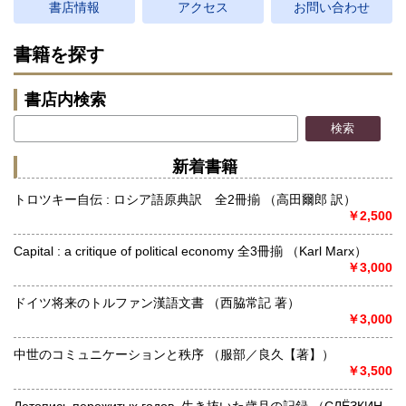
書店情報
アクセス
お問い合わせ
書籍を探す
書店内検索
新着書籍
トロツキー自伝 : ロシア語原典訳 全2冊揃 （高田爾郎 訳）
￥2,500
Capital : a critique of political economy 全3冊揃 （Karl Marx）
￥3,000
ドイツ将来のトルファン漢語文書 （西脇常記 著）
￥3,000
中世のコミュニケーションと秩序 （服部／良久【著】）
￥3,500
Летопись пережитых годов. 生き抜いた歳月の記録 （СЛЁЗКИН,