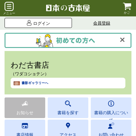
かご
メニュー
会員登録
ログイン
わだ古書店
（ワダコショテン）
書影ギャラリーへ
お知らせ
書籍を探す
書籍の購入につい
て
書店情報
アクセス
お問い合わせ