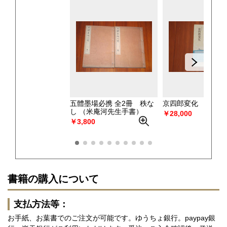
五體墨場必携 全2冊 秩な
京四郎変化
（九鬼
し
（米庵河先生手書）
￥28,000
￥3,800
書籍の購入について
支払方法等：
お手紙、お葉書でのご注文が可能です。ゆうちょ銀行。paypay銀