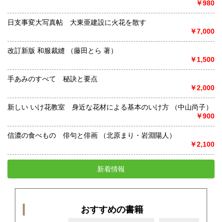
￥980
日支事変大写真帖 大東亜建設に火花を散す
￥7,000
改訂新版 和服裁縫 （藤田とら 著）
￥1,500
手あみのすべて 秘訣と要点
￥2,000
新しい いけ花教室 身近な花材による基本のいけ方 （中山尚子）
￥900
信濃の食べもの 俳句と俳画 （北原まり・岩淵陽人）
￥2,100
新着情報
おすすめの書籍