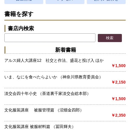
書籍を探す
書店内検索
新着書籍
アルス婦人大講座12 社交と作法、盛花と投げ入 ほか
￥1,500
いま、なにを食べたらよいか （神奈川県教育委員会）
￥2,150
淡交会四十年小史 （茶道裏千家淡交会総本部）
￥1,500
文化服装講座 被服管理篇 （沼畑金四郎）
￥2,350
文化服装講座 被服材料篇 （冨田輝夫）