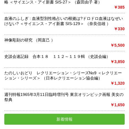
略 ＜サイエンス・アイ新書 SIS-27＞ （森田由子 著）
￥385
血液のふしぎ : 血液型別性格占いの根拠は?ドロドロ血液はなぜい
けない? ＜サイエンス・アイ新書 SIS-129＞ （奈良信雄 ）
￥330
神像彫刻の研究 （岡直己 ）
￥5,500
史談会速記録 合本１８ １１２～１１９輯 （史談会編）
￥3,850
たのしいおどり レクリエーション・シリーズNo9 ＜レクリエー
ション・シリーズ＞ （日本レクリエーション協会編）
￥1,320
週刊特報1965年3月11日臨時増刊号 東京オリンピック画報 美女の
祭典
￥1,650
新着情報