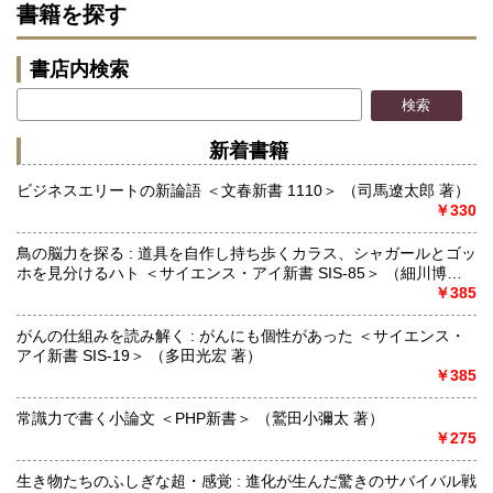
書籍を探す
書店内検索
新着書籍
ビジネスエリートの新論語 ＜文春新書 1110＞ （司馬遼太郎 著）
￥330
鳥の脳力を探る : 道具を自作し持ち歩くカラス、シャガールとゴッ
ホを見分けるハト ＜サイエンス・アイ新書 SIS-85＞ （細川博昭
著）
￥385
がんの仕組みを読み解く : がんにも個性があった ＜サイエンス・
アイ新書 SIS-19＞ （多田光宏 著）
￥385
常識力で書く小論文 ＜PHP新書＞ （鷲田小彌太 著）
￥275
生き物たちのふしぎな超・感覚 : 進化が生んだ驚きのサバイバル戦