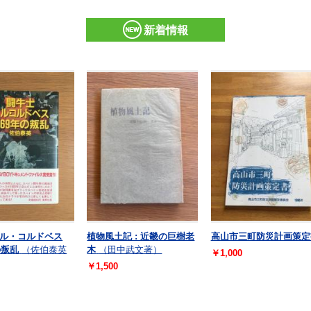
新着情報
ル・コルドベス
植物風土記 : 近畿の巨樹老
高山市三町防災計画策定
の叛乱
（佐伯泰英
木
（田中武文著）
￥1,000
￥1,500