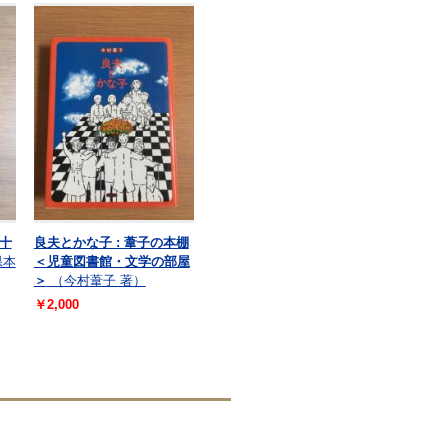
十
良夫とかな子 : 葦子の本棚
県本
＜児童図書館・文学の部屋
＞
（今村葦子 著）
￥2,000