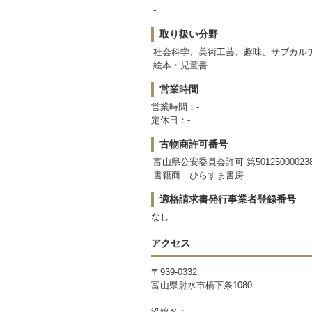
-
取り扱い分野
社会科学、美術工芸、趣味、サブカル
絵本・児童書
営業時間
営業時間：-
定休日：-
古物商許可番号
富山県公安委員会許可 第50125000023
書籍商 ひらすま書房
適格請求書発行事業者登録番号
なし
アクセス
〒939-0332
富山県射水市橋下条1080
沿線名：-