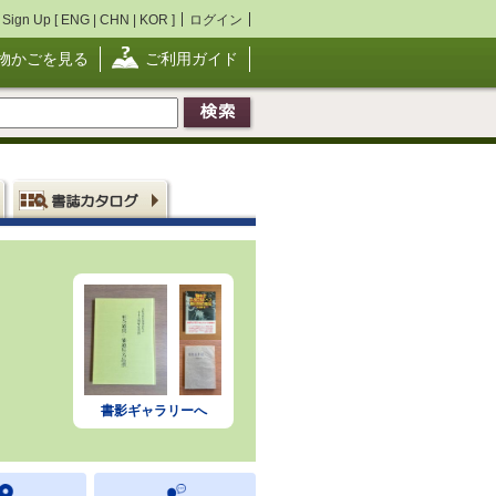
Sign Up [
ENG
|
CHN
|
KOR
]
ログイン
物かごを見る
ご利用ガイド
書影ギャラリーへ