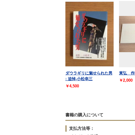
ダウラギリに魅せられた男
東弘 作
: 追悼-小松幸三
￥2,000
￥4,500
書籍の購入について
支払方法等：