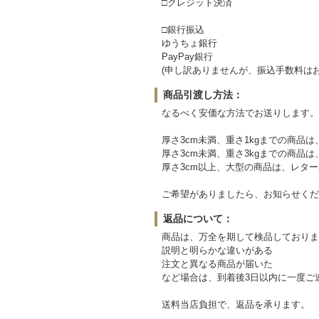
□クレジット決済
□銀行振込
ゆうちょ銀行
PayPay銀行
(申し訳ありませんが、振込手数料は
商品引渡し方法：
なるべく安価な方法でお送りします。
厚さ3cm未満、重さ1kgまでの商品は
厚さ3cm未満、重さ3kgまでの商品は
厚さ3cm以上、大型の商品は、レター
ご希望がありましたら、お知らせくだ
返品について：
商品は、万全を期して検品しておりま
説明と明らかな違いがある
注文と異なる商品が届いた
など場合は、到着後3日以内に一度ご
送料当店負担で、返品を承ります。