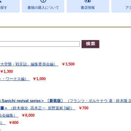
を探す
書籍の購入について
書店情報
ア
京大空襲・戦災誌」編集委員会編）
￥3,500
￥1,300
ト・ワークス編）
￥1,000
chi revival series＞ 〔新装版〕
（フランツ・ボルケナウ 著 ; 鈴木隆 
叢書＞
（鈴木修次, 高木正一, 前野直彬 [編]）
￥700
合会編集）
￥8,000
編）
￥800
0