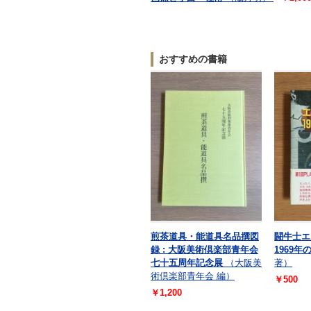
おすすめの書籍
煎茶道具・能道具名品撰図
闘牛士エ
録 : 大阪美術倶楽部青年会
1969年
七十五周年記念展
（大阪美
著）
術倶楽部青年会 編）
￥500
￥1,200