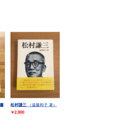
書
松村謙三
（遠藤和子 著）
￥2,800