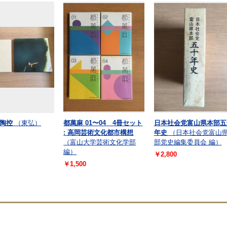
陶控
（東弘）
都萬麻 01〜04 4冊セット
日本社会党富山県本部五
: 高岡芸術文化都市構想
年史
（日本社会党富山
（富山大学芸術文化学部
部党史編集委員会 編）
編）
￥2,800
￥1,500