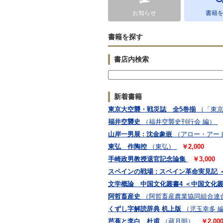
お知らせ
書籍
書籍を探す
書店内検索
新着書籍
東京大空襲・戦災誌 全5巻揃
（「東
福井空襲史
（福井空襲史刊行会 編）
山岸一男展 : 沈金象嵌
（アロー・アー
東弘 作陶控
（東弘）
￥2,000
手崎政男教授退官記念論集
￥3,000
スペインの戦場 : スペイン革命実見記 ＜Sani
文学概論 中国文化叢書4 ＜中国文化
阿哲畜産史
（阿哲畜産農業協同組合連
くずし字解読辞典 机上版
（児玉幸多 
芭蕉と李白 杜甫
（蔵月明）
￥2,00