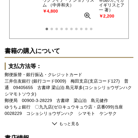
ウクライナ・ナショナリズ
帝国のたそがれ : 
ム
（中井和夫）
イギリスとアジア
一 著）
￥4,800
￥2,200
書籍の購入について
支払方法等：
郵便振替・銀行振込・クレジットカード
三井住友銀行 (銀行コード0009) 梅田支店(支店コード127) 普
通 09405655 古書肆 梁山泊 島元草多(コショシリョウザンハク
シマモトソウタ)
郵便局 00900-3-28229 古書肆 梁山泊 島元健作
ゆうちょ銀行 〇九九店(ゼロキュウキュウ店・店番099)当座
0028229 コショシリョウザンハク シマモト ケンサク
もっと見る