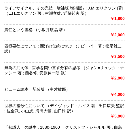
ライフサイクル、その完結 増補版 増補版 / : J.M.エリクソン [著]
（E.H.エリクソン 著 ; 村瀬孝雄, 近藤邦夫 訳）
￥1,800
責任という虚構 （小坂井敏晶 著）
￥2,000
四枢要徳について : 西洋の伝統に学ぶ （J.ピーパー 著 ; 松尾雄二
訳）
￥3,500
無為の共同体 : 哲学を問い直す分有の思考 （ジャン=リュック・ナ
ンシー 著 ; 西谷修, 安原伸一朗 訳）
￥2,800
ヒューム読本 新装版 （中才敏郎）
￥4,000
世界の複数性について （デイヴィッド・ルイス 著 ; 出口康夫 監訳
; 佐金武, 小山虎, 海田大輔, 山口尚 訳）
￥3,800
「知識人」の誕生 : 1880-1900 （クリストフ・シャルル 著 ; 白鳥