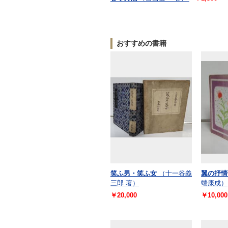
おすすめの書籍
笑ふ男・笑ふ女
（十一谷義
翼の抒情
三郎 著）
端康成）
￥20,000
￥10,000