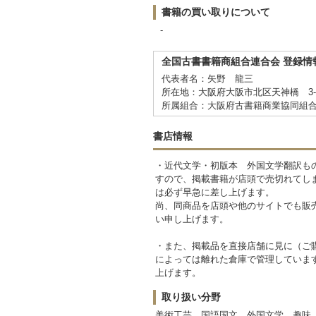
書籍の買い取りについて
-
全国古書書籍商組合連合会 登録情
代表者名：矢野 龍三
所在地：大阪府大阪市北区天神橋 3-7-2
所属組合：大阪府古書籍商業協同組
書店情報
・近代文学・初版本 外国文学翻訳も
すので、掲載書籍が店頭で売切れてし
は必ず早急に差し上げます。
尚、同商品を店頭や他のサイトでも販
い申し上げます。
・また、掲載品を直接店舗に見に（ご
によっては離れた倉庫で管理していま
上げます。
取り扱い分野
美術工芸、国語国文、外国文学、趣味