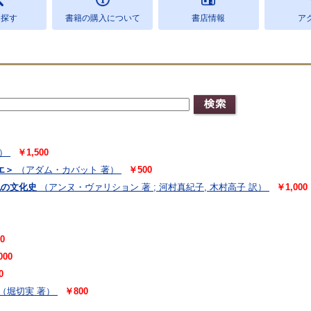
を探す
書籍の購入について
書店情報
ア
）
￥1,500
エ＞
（アダム・カバット 著）
￥500
色の文化史
（アンヌ・ヴァリション 著 ; 河村真紀子, 木村高子 訳）
￥1,000
0
000
0
（堀切実 著）
￥800