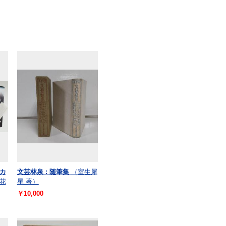
カ
文芸林泉 : 随筆集
（室生犀
花
星 著）
￥10,000