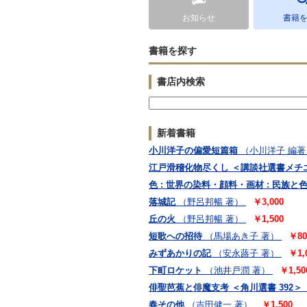
お知らせ
書籍
書籍を探す
書店内検索
新着書籍
小川洋子の偏愛短篇箱
（小川洋子 編著
江戸滑稽化物尽くし ＜講談社選書メチ
色 : 世界の染料・顔料・画材 : 民族と
落城記
（野呂邦暢 著）
￥3,000
丘の火
（野呂邦暢 著）
￥1,500
短歌への招待
（馬場あき子 著）
￥80
みずあかりの記
（安永蕗子 著）
￥1,
下町ロケット
（池井戸潤 著）
￥1,50
俳聖芭蕉と俳魔支考 ＜角川選書 392＞
春その他
（吉田健一 著）
￥1,500