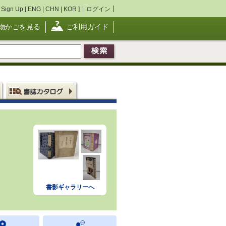
Sign Up [
ENG
|
CHN
|
KOR
]
ログイン
物かごを見る
ご利用ガイド
書影ギャラリーへ