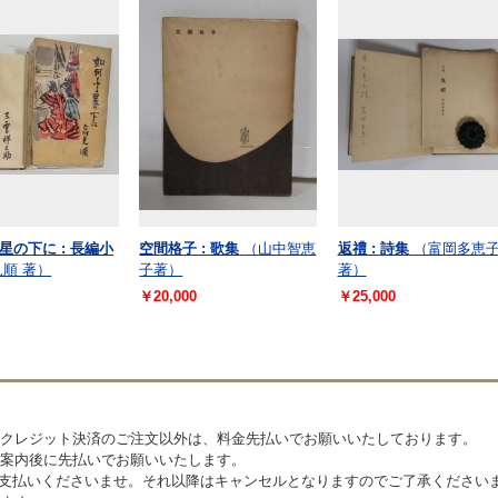
星の下に : 長編小
空間格子 : 歌集
（山中智恵
返禮 : 詩集
（富岡多恵
順 著）
子著）
著）
￥20,000
￥25,000
クレジット決済のご注文以外は、料金先払いでお願いいたしております。
案内後に先払いでお願いいたします。
お支払いくださいませ。それ以降はキャンセルとなりますのでご了承くださいま