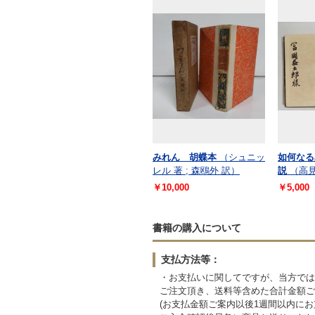
みれん 胡蝶本
（シュニッ
如何なる
レル 著 ; 森鴎外 訳）
説
（高見
￥10,000
￥5,000
書籍の購入について
支払方法等：
・お支払いに関してですが、当方では
ご注文頂き、送料等含めた合計金額ご
(お支払金額ご案内以後1週間以内に