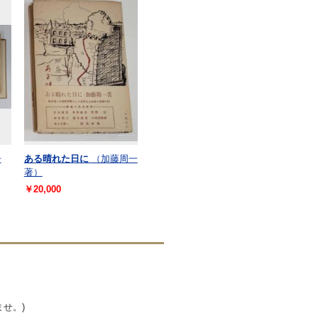
子
ある晴れた日に
（加藤周一
著）
￥20,000
せ。)