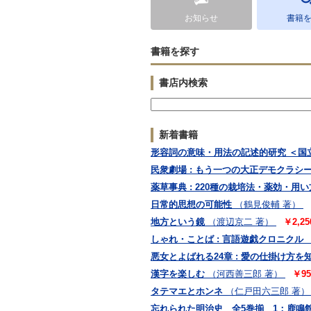
お知らせ
書籍
書籍を探す
書店内検索
新着書籍
形容詞の意味・用法の記述的研究 ＜国立
民衆劇場 : もう一つの大正デモクラシ
薬草事典 : 220種の栽培法・薬効・用い
日常的思想の可能性
（鶴見俊輔 著）
地方という鏡
（渡辺京二 著）
￥2,25
しゃれ・ことば : 言語遊戯クロニクル
悪女とよばれる24章 : 愛の仕掛け方
漢字を楽しむ
（河西善三郎 著）
￥95
タテマエとホンネ
（仁戸田六三郎 著）
忘れられた明治史 全5巻揃 1：鹿鳴