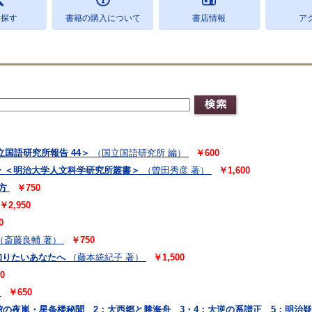
を探す
書籍の購入について
書店情報
ア
国語研究所報告 44＞
（国立国語研究所 編）
￥600
ー ＜明治大学人文科学研究所叢書＞
（曽田秀彦 著）
￥1,600
方
￥750
￥2,950
0
（斎藤良輔 著）
￥750
を知りたいあなたへ
（藤本統紀子 著）
￥1,500
0
￥650
館の夜嵐・星条楼秘聞 2：大西郷と勝海舟 3・4：大逆の系譜正 5：明治疑