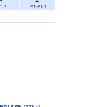
クセス
お問い合わせ
獄史話 全5巻揃
（木村毅 著）