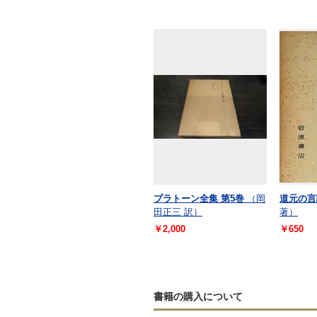
プラトーン全集 第5巻
（岡
道元の言
田正三 訳）
著）
￥2,000
￥650
書籍の購入について