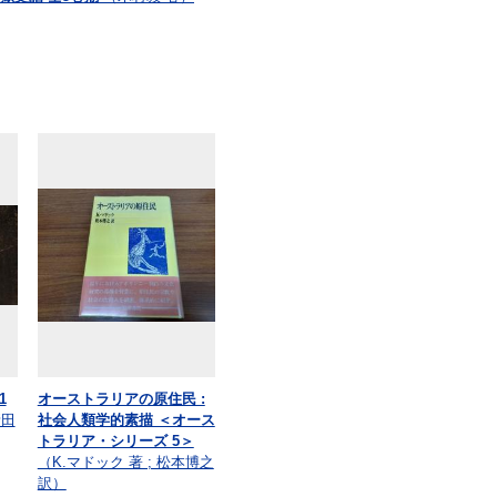
1
オーストラリアの原住民 :
新田
社会人類学的素描 ＜オース
トラリア・シリーズ 5＞
（K.マドック 著 ; 松本博之
訳）