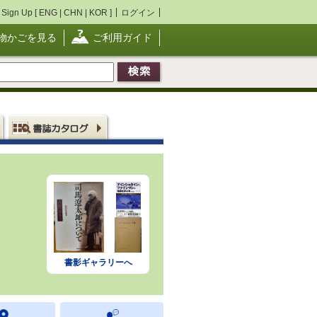
Sign Up [
ENG
|
CHN
|
KOR
]
ログイン
物かごを見る
ご利用ガイド
書影ギャラリーへ