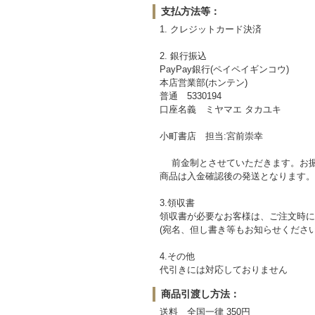
支払方法等：
1. クレジットカード決済
2. 銀行振込
PayPay銀行(ペイペイギンコウ)
本店営業部(ホンテン)
普通 5330194
口座名義 ミヤマエ タカユキ
小町書店 担当:宮前崇幸
前金制とさせていただきます。お振
商品は入金確認後の発送となります。
3.領収書
領収書が必要なお客様は、ご注文時に
(宛名、但し書き等もお知らせください
4.その他
代引きには対応しておりません
商品引渡し方法：
送料 全国一律 350円