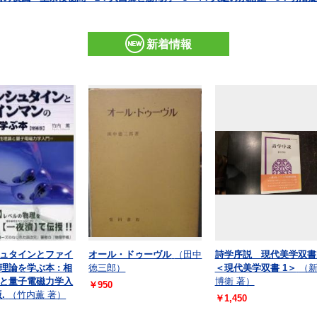
新着情報
ュタインとファイ
オール・ドゥーヴル
（田中
詩学序説 現代美学双書
理論を学ぶ本 : 相
徳三郎）
＜現代美学双書 1＞
（
と量子電磁力学入
博衛 著）
￥950
.
（竹内薫 著）
￥1,450