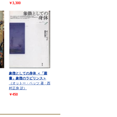
￥3,300
象徴としての身体 ＜「叢
書」象徴のラビリンス＞
（オットー・ベッツ 著 ; 西
村正身 訳）
￥450