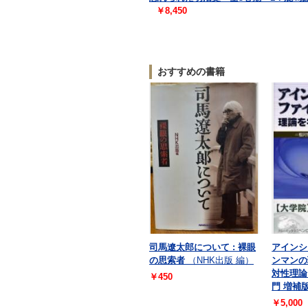
￥8,450
おすすめの書籍
司馬遼太郎について : 裸眼
アインシ
の思索者
（NHK出版 編）
ンマンの
対性理論
￥450
門 増補版
￥5,000