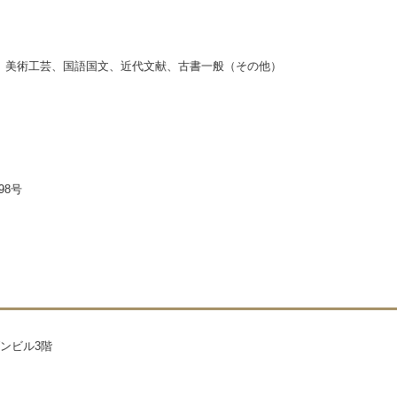
、美術工芸、国語国文、近代文献、古書一般（その他）
98号
ダンビル3階