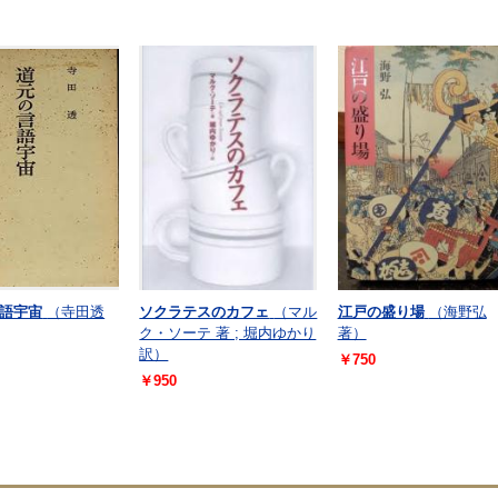
語宇宙
（寺田透
ソクラテスのカフェ
（マル
江戸の盛り場
（海野弘
ク・ソーテ 著 ; 堀内ゆかり
著）
訳）
￥750
￥950