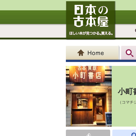
小町
（コマチ