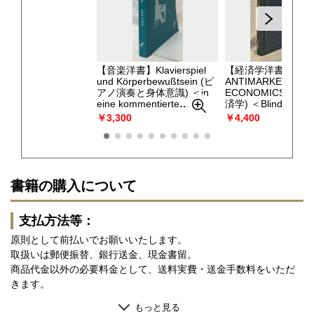
【音楽洋書】Klavierspiel
【経済学洋書】
und Körperbewußtsein (ピ
ANTIMARKET
アノ演奏と身体意識) ＜in
ECONOMICS (反
eine kommentierte
済学) ＜Blind Logic,B
Auswahl historischer
Science,and the Div
￥3,300
￥4,400
klaviermethodischer
of Economic Compet
Zitate 正誤表付 （歴史的
(盲目的な論理、よ
なピアノ奏法の引用セレク
学、経済競争の多様
ション・注釈付）＞
（Roger Mann）
（Elgin Roth）
書籍の購入について
支払方法等：
原則として前払いでお願いいたします。
取扱いは郵便振替、銀行送金、現金書留。
商品代金以外の必要料金として、送料実費・送金手数料をいただ
きます。
もっと見る