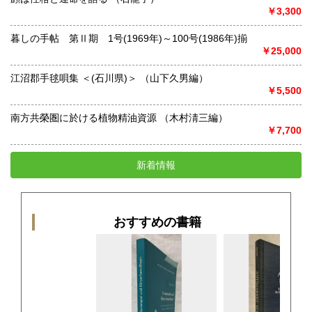
￥3,300
暮しの手帖 第Ⅱ期 1号(1969年)～100号(1986年)揃
￥25,000
江沼郡手毬唄集 ＜(石川県)＞ （山下久男編）
￥5,500
南方共榮圏に於ける植物精油資源 （木村淸三編）
￥7,700
新着情報
おすすめの書籍