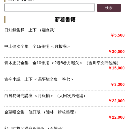
新着書籍
日知録集釋 上下 （顧炎武）
￥5,500
中上健次全集 全15冊揃 ＜月報揃＞
￥30,000
青木正兒全集 全10冊揃 ＜2巻8巻月報欠＞ （吉川幸次郎他編）
￥15,000
古今小説 上下 ＜馮夢龍全集 巻七＞
￥3,300
白居易研究講座 ＜月報揃＞ （太田次男他編）
￥22,000
金聖嘆全集 修訂版 （陸林 輯校整理）
￥22,000
顔は性格と運命を語る （石龍子）