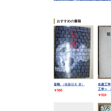
おすすめの書籍
妄執
（後藤信夫 著）
生産工学
工学＞
￥500
￥910