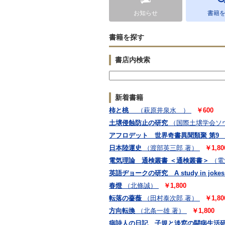
お知らせ
書籍
書籍を探す
書店内検索
新着書籍
柿と桃
（萩原井泉水 ）
￥600
土壌侵蝕防止の研究
（国際土壌学会ソヴ
アフロデット 世界奇書異聞類聚 第9
日本陸運史
（渡部英三郎 著）
￥1,80
電気理論 通検叢書 ＜通検叢書＞
（電
英語ヂョークの研究 A study in jokes
春燈
（北條誠）
￥1,800
転落の薔薇
（田村泰次郎 著）
￥1,80
方向転換
（北条一雄 著）
￥1,800
病詩人の日記 子規と淡窓の闘病生活