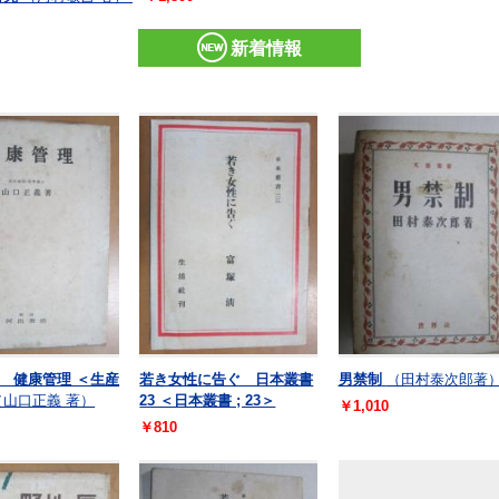
新着情報
 健康管理 ＜生産
若き女性に告ぐ 日本叢書
男禁制
（田村泰次郎著
（山口正義 著）
23 ＜日本叢書 ; 23＞
￥1,010
￥810