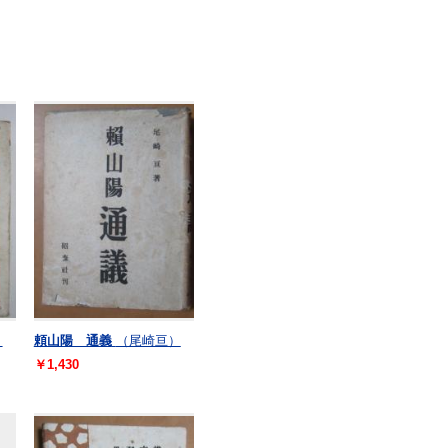
）
頼山陽 通義
（尾崎亘）
￥1,430