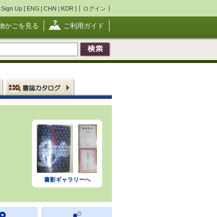
Sign Up [
ENG
|
CHN
|
KOR
]
ログイン
物かごを見る
ご利用ガイド
書影ギャラリーへ