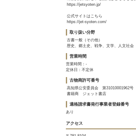
https://jetsyoten.jp/
公式サイトはこちら
https://jet-syoten.com/
取り扱い分野
古書一般（その他）
歴史、郷土史、戦争、文学、人文社会
営業時間
営業時間：-
定休日：不定休
古物商許可番号
高知県公安委員会 第31010001962号
書籍商 ジェット書店
適格請求書発行事業者登録番号
あり
アクセス
〒781-8104