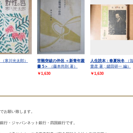
（寒川光太郎）
苦難突破の伴侶 ＜新青年叢
人生読本 : 春夏秋冬
（
書 5＞
（藤本尚則 著）
豊彦 著 ; 鑓田研一 編）
￥1,630
￥1,630
でお願い致します。
銀行・ジャパンネット銀行・四国銀行です。