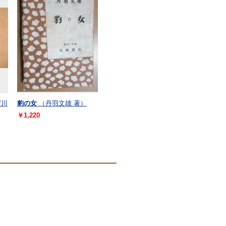
賀川
豹の女
（丹羽文雄 著）
￥1,220