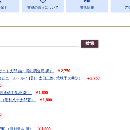
を探す
書籍の購入について
書店情報
ア
ェト支部 編 ; 満鉄調査局 訳）
￥2,750
（ピエール・ルイ [著] ; 太田三郎, 荒城季夫共訳）
￥2,750
0
気通信工学校 著）
￥1,800
（毛利八十太郎著）
￥1,800
0
研究
（河村敬吉 著）
￥1,800