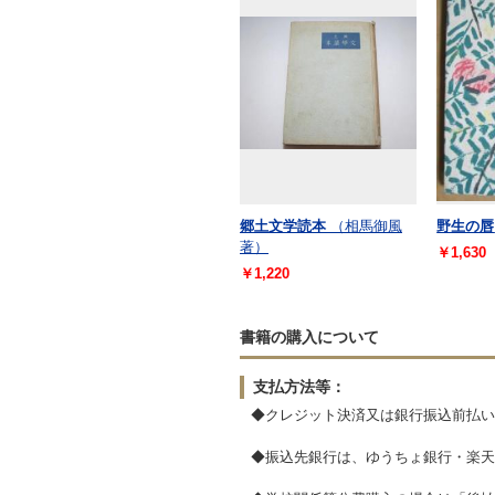
郷土文学読本
（相馬御風
野生の唇
著）
￥1,630
￥1,220
書籍の購入について
支払方法等：
◆クレジット決済又は銀行振込前払い
◆振込先銀行は、ゆうちょ銀行・楽天