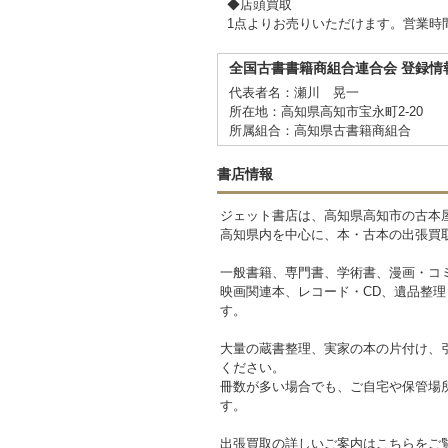
◆店頭買取
1点よりお売りいただけます。営業時
全国古書書籍商組合連合会 登録情
代表者名：瀬川 晃一
所在地：高知県高知市宝永町2-20
所属組合：高知県古書籍商組合
書店情報
ジェット書店は、高知県高知市の古本
高知県内を中心に、本・古本の出張買
一般書籍、専門書、学術書、漫画・コ
映画関連本、レコード・CD、遺品整
す。
大量の蔵書整理、実家の本の片付け、
ください。
冊数が多い場合でも、ご自宅や保管場
す。
出張買取の詳しいご案内はこちらをご