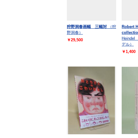
狩野洞春画幅 三幅対
（狩
Robert 
野洞春）
collecti
Heind
￥29,500
デル）
￥1,400