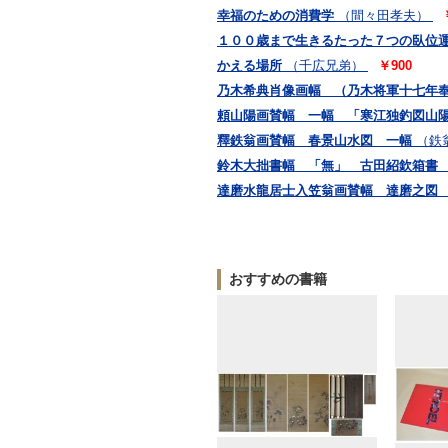
幸福のための消費学
（間々田孝夫）
１００歳まで生きるたった７つの臥位運
かえる場所
（千広兄弟）
￥900
乃木希典肖像画幅 （乃木将軍十七年奉
頼山陽画賛幅 一幅 「寒江独釣図山
釋鉄翁画賛幅 春景山水図 一幅
（鉄
鈴木大拙書幅 「無」 古田紹欽箱書
達磨水龍居士入笠翁画賛幅 達磨之
おすすめの書籍