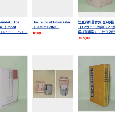
Heindel The
The Tailor of Gloucester
辻直四郎著作集 全4巻
on
（Robert
（Beatrix Potter）
（1.2ヴェーダ学1.2／3
el ロバート・ハイン
学/4言語学）
（辻直四
￥900
￥65,000