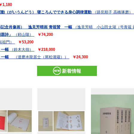
￥1,180
動（がいうんどう） 寝ころんでできる身心調律運動
（跡見順子 高橋琢磨）
記念肖像画） 逸見芳晴画 青莪賛 一幅
（逸見芳晴 小山田太湖（号青莪 
陽題詩」
（頼山陽）
￥74,200
翁祖門）
￥53,200
 一幅
（鈴木大拙）
￥218,000
図 一幅
（達磨水龍居士（尾松瀧蔵））
￥24,300
新着情報