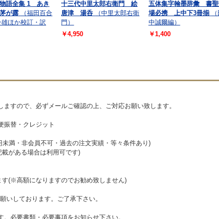
物語全集 1 あき
十三代中里太郎右衛門 絵
五体集字翰墨辞彙 書聖
茅が露
（福田百合
唐津 湯呑
（中里太郎右衛
場必携 上中下3冊揃
（
一雄ほか校訂・訳
門）
中誠爾編）
￥4,950
￥1,400
しますので、必ずメールご確認の上、ご対応お願い致します。
郵便振替・クレジット
00円未満・非会員不可・過去の注文実績・等々条件あり)
記載がある場合は利用可です)
ます(※高額になりますのでお勧め致しません)
願いしております。ご了承下さい。
す。必要書類・必要事項をお知らせ下さい。