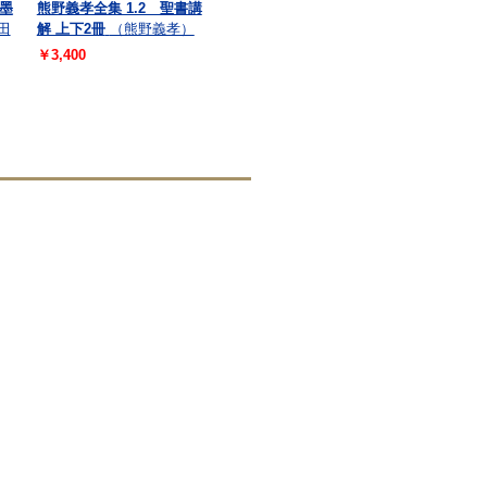
墨
熊野義孝全集 1.2 聖書講
田
解 上下2冊
（熊野義孝）
￥3,400