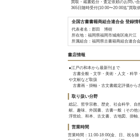
買取・蔵書処分・査定依頼のお問い合
365日随時受付(10:00〜20:00迄
全国古書書籍商組合連合会 登録情
代表者名：郡田 博樹
所在地：福岡県福岡市城南区南片江 4-
所属組合：福岡県古書籍商組合連合
書店情報
●江戸の和本から最新刊まで
古書全般・文学・美術・人文・科学・
や文献など取扱
古書画・掛軸・古文書鑑定評価から古
取り扱い分野
総記、哲学宗教、歴史、社会科学、自
献、趣味、外国書、古書一般（その他
浮世絵、和本、古文書、古地図、掛軸
営業時間
営業時間：11:00-18:00(金、日、祝を除