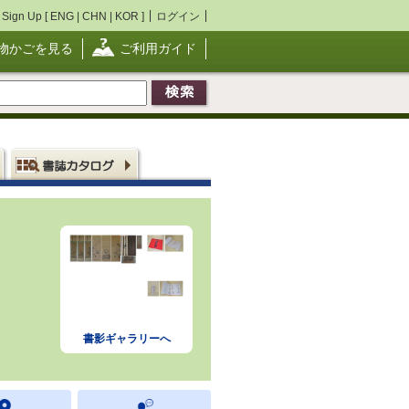
Sign Up [
ENG
|
CHN
|
KOR
]
ログイン
物かごを見る
ご利用ガイド
書影ギャラリーへ