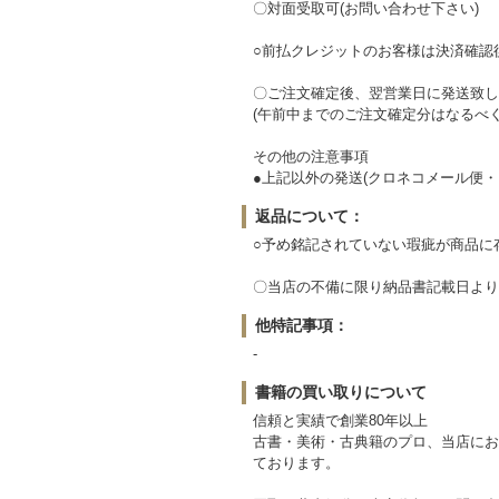
〇対面受取可(お問い合わせ下さい)
○前払クレジットのお客様は決済確認
〇ご注文確定後、翌営業日に発送致し
(午前中までのご注文確定分はなるべ
その他の注意事項
●上記以外の発送(クロネコメール便
返品について：
○予め銘記されていない瑕疵が商品に
〇当店の不備に限り納品書記載日より1
他特記事項：
-
書籍の買い取りについて
信頼と実績で創業80年以上
古書・美術・古典籍のプロ、当店にお
ております。