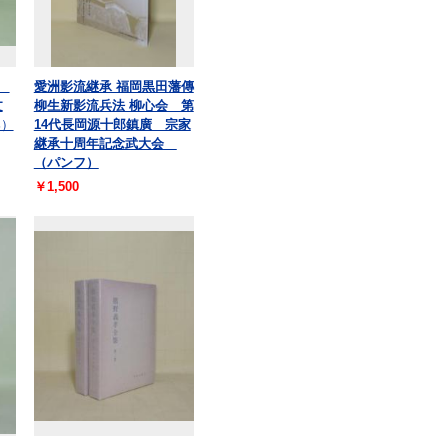
揃
愛洲影流継承 福岡黒田藩傳
文
柳生新影流兵法 柳心会 第
郎）
14代長岡源十郎鎮廣 宗家
継承十周年記念武大会
（パンフ）
￥1,500