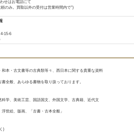
わせはお電話にて
"買取依頼のみ。買取以外の受付は営業時間内で")
報
15-6
会
和本・古文書等の古典類等々、西日本に関する貴重な資料
書全般、あらゆる書物を取り扱っております。
然科学、美術工芸、国語国文、外国文学、古典籍、近代文
）
、浮世絵、版画、「古書・古本全般」
く)