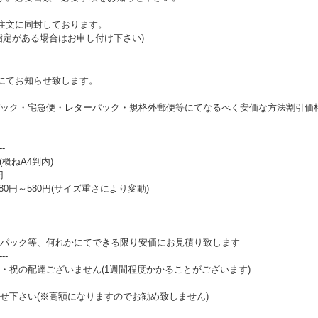
注文に同封しております。
指定がある場合はお申し付け下さい)
にてお知らせ致します。
ック・宅急便・レターパック・規格外郵便等にてなるべく安価な方法割引価
--
(概ねA4判内)
円
80円～580円(サイズ重さにより変動)
パック等、何れかにてできる限り安価にお見積り致します
---
・祝の配達ございません(1週間程度かかることがございます)
せ下さい(※高額になりますのでお勧め致しません)