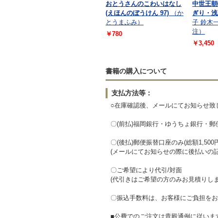
おとうさんのこわいはなし
中世王朝
(えほんのぼうけん 97)
（か
ぎり・浅
とうまふみ）
子 鈴木
注）
￥780
￥3,450
書籍の購入について
支払方法等：
○在庫確認後、メールにてお知らせ致
〇(前払)福岡銀行・ゆうちょ銀行・
〇(後払)郵便振替口座のみ(総額1,5
(メールにてお知らせの際に後払いの
〇ご希望により代引/対面
(代引きはご希望の方のみお見積りし
〇振込手数料は、お客様にご負担をお
■公費でのご注文は貴殿通例に従いま