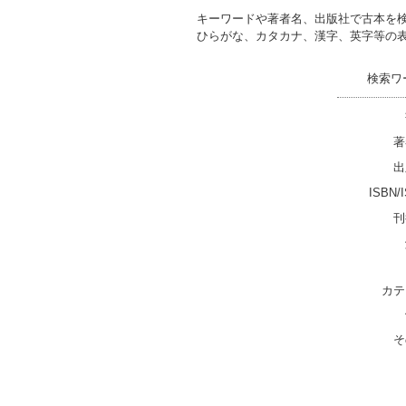
キーワードや著者名、出版社で古本を
ひらがな、カタカナ、漢字、英字等の
検索ワ
著
出
ISBN/
刊
カテ
そ