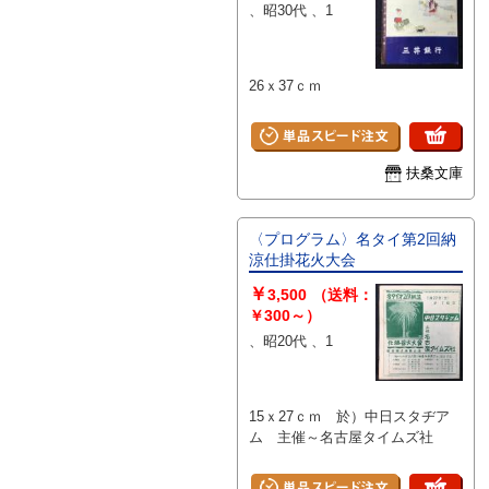
、昭30代 、1
26ｘ37ｃｍ
扶桑文庫
〈プログラム〉名タイ第2回納
涼仕掛花火大会
￥
3,500
（送料：
￥300～）
、昭20代 、1
15ｘ27ｃｍ 於）中日スタヂア
ム 主催～名古屋タイムズ社