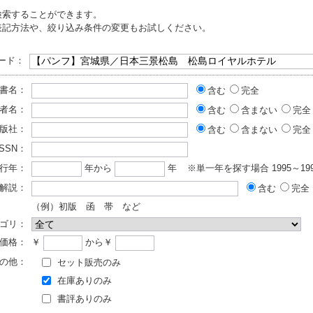
検索することができます。
表記方法や、絞り込み条件の変更もお試しください。
ード：
書名：
含む
完全
者名：
含む
含まない
完全
版社：
含む
含まない
完全
ISSN：
行年：
年から
年
※単一年を探す場合 1995～199
解説：
含む
完全
（例）初版 函 帯 など
ゴリ：
価格：
￥
から￥
の他：
セット販売のみ
在庫ありのみ
書評ありのみ