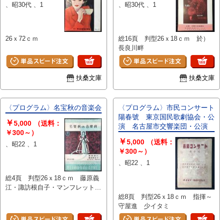
、昭30代 、1
、昭30代 、1
26ｘ72ｃｍ
総16頁 判型26ｘ18ｃｍ 於）
長良川畔
扶桑文庫
扶桑文庫
〈プログラム〉名宝秋の音楽会
〈プログラム〉市民コンサート
陽春號 東京国民歌劇協会・公
￥
5,000
（送料：
演 名古屋市交響楽団・公演
￥300～）
￥
5,000
（送料：
、昭22 、1
￥300～）
、昭22 、1
総4頁 判型26ｘ18ｃｍ 藤原義
江・諏訪根自子・マンフレットグ
ルリット出演 半券共
総8頁 判型26ｘ18ｃｍ 指揮～
守屋進 少イタミ