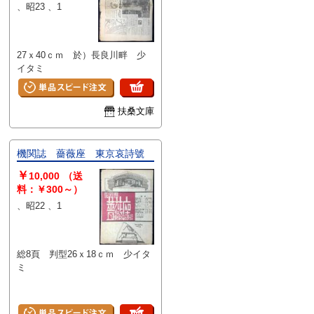
、昭23 、1
27ｘ40ｃｍ 於）長良川畔 少
イタミ
扶桑文庫
機関誌 薔薇座 東京哀詩號
￥
10,000
（送
料：￥300～）
、昭22 、1
総8頁 判型26ｘ18ｃｍ 少イタ
ミ