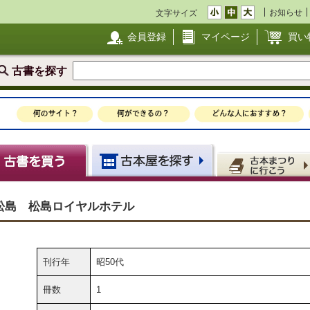
お知らせ
文字サイズ
会員登録
マイページ
買い
古書を探す
松島 松島ロイヤルホテル
刊行年
昭50代
冊数
1