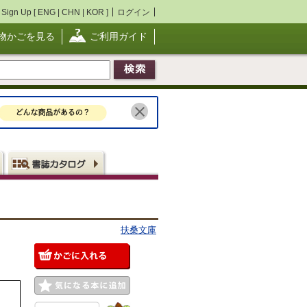
Sign Up [
ENG
|
CHN
|
KOR
]
ログイン
物かごを見る
ご利用ガイド
扶桑文庫