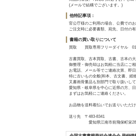
(メールで結構でございます。)
他特記事項：
官公庁様のご利用の場合、公費でのお
ご注文時に必要書類、宛先、日付の有
書籍の買い取りについて
買取 買取専用フリーダイヤル 0120-
古書買取、古本買取、古書、古本の大
御整理・御売却はお気軽に当店にご相
お電話、メール等でご連絡次第、即日
特に古いもの全般(和本、古文書、紙
又書画骨董品も別部門で取り扱いして
愛知県・岐阜県を中心に近県の方、日
まずはお気軽にご連絡ください。
お品物を送料着払いでお送りいただけ
送り先 〒483-8341
愛知県江南市前飛保町栄284
全国古書書籍商組合連合会 登録情