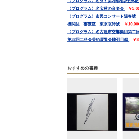
〈プログラム〉名タイ第2回納涼仕掛花
〈プログラム〉名宝秋の音楽会
￥5,
〈プログラム〉市民コンサート陽春號
機関誌 薔薇座 東京哀詩號
￥10,0
〈プログラム〉名古屋市交響楽団第二
第32回二科会美術展覧会陳列目録
￥8
おすすめの書籍