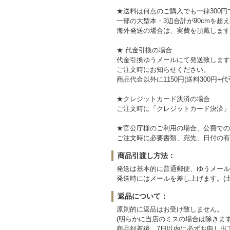
★送料は何点のご購入でも一律300円
一部の大型本・3辺合計が90cmを超
海外発送の場合は、実費を頂戴します
★ 代金引換の場合
代金引換ゆうメールにて発送致します
ご注文時にお知らせください。
商品代金以外に1150円(送料300円+
★クレジットカード決済の場合
ご注文時に「クレジットカード決済」
★官公庁様のご利用の場合、公費での
ご注文時に必要書類、宛先、日付の有
商品引渡し方法：
発送は基本的に普通郵便、ゆうメール
発送時にはメールを差し上げます。(
返品について：
原則的に返品はお受け致しません。
(明らかに当店のミスの場合は除きます
商品到着後、7日以内に必ずお申し出