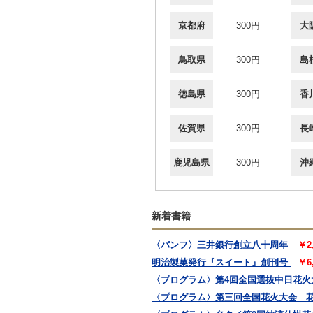
京都府
300円
大
鳥取県
300円
島
徳島県
300円
香
佐賀県
300円
長
鹿児島県
300円
沖
新着書籍
〈パンフ〉三井銀行創立八十周年
￥2
明治製菓発行『スイート』創刊号
￥6
〈プログラム〉第4回全国選抜中日花火
〈プログラム〉第三回全国花火大会 