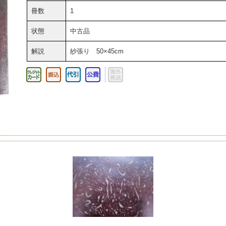
冊数
1
状態
中古品
解説
紗張り 50×45cm