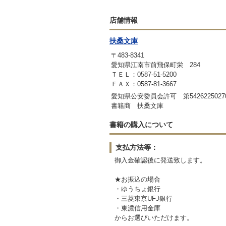
店舗情報
扶桑文庫
〒483-8341
愛知県江南市前飛保町栄 284
ＴＥＬ：0587-51-5200
ＦＡＸ：0587-81-3667
愛知県公安委員会許可 第542622502
書籍商 扶桑文庫
書籍の購入について
支払方法等：
御入金確認後に発送致します。
★お振込の場合
・ゆうちょ銀行
・三菱東京UFJ銀行
・東濃信用金庫
からお選びいただけます。