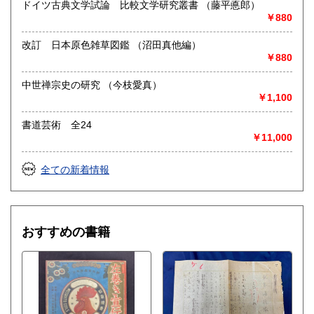
ドイツ古典文学試論 比較文学研究叢書 （藤平悳郎）
￥880
改訂 日本原色雑草図鑑 （沼田真他編）
￥880
中世禅宗史の研究 （今枝愛真）
￥1,100
書道芸術 全24
￥11,000
全ての新着情報
おすすめの書籍