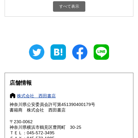
新潟県
富山県
600円
600円
すべて表示
石川県
福井県
600円
600円
山梨県
長野県
600円
600円
岐阜県
静岡県
600円
600円
愛知県
三重県
600円
600円
滋賀県
京都府
600円
600円
大阪府
兵庫県
600円
600円
店舗情報
奈良県
和歌山県
600円
600円
株式会社 西田書店
神奈川県公安委員会許可第451390400179号
鳥取県
島根県
600円
600円
書籍商 株式会社 西田書店
岡山県
広島県
600円
600円
〒230-0062
神奈川県横浜市鶴見区豊岡町 30-25
ＴＥＬ：045-572-3495
山口県
徳島県
600円
600円