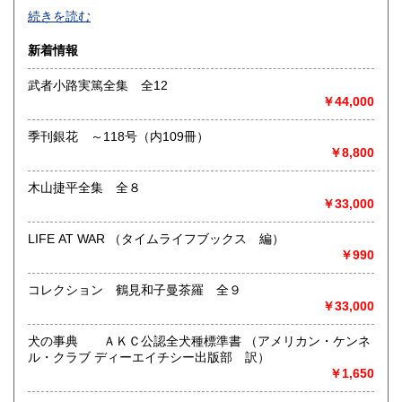
続きを読む
新着情報
武者小路実篤全集 全12
￥44,000
営業時間
月～金 9:00～18: 00 土 9：00～17：00 祝日
季刊銀花 ～118号（内109冊）
10:00～18:00
￥8,800
沿線名：*JR京浜東北線 *京浜急行
木山捷平全集 全８
最寄駅：*JR鶴見駅 西口徒歩5分 *京急鶴見駅 徒歩
￥33,000
10分
営業時間：月～金 9:00～18: 00 土 9:00～17:00 祝
日 10:00～18:00 *夏季休暇 8月9日(日)～8月16日(日)
LIFE AT WAR （タイムライフブックス 編）
定休日：日曜日
￥990
書籍の買取について
コレクション 鶴見和子曼茶羅 全９
￥33,000
-
犬の事典 ＡＫＣ公認全犬種標準書 （アメリカン・ケンネ
取り扱い分野
ル・クラブ ディーエイチシー出版部 訳）
￥1,650
-