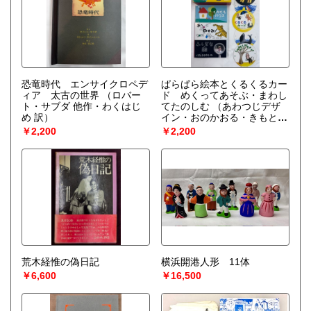
恐竜時代 エンサイクロペデ
ぱらぱら絵本とくるくるカー
ィア 太古の世界
（ロバー
ド めくってあそぶ・まわし
ト・サブダ 他作・わくはじ
てたのしむ
（あわつじデザ
め 訳）
イン・おのかおる・きもとも
もこ・くすみまさゆき）
￥2,200
￥2,200
荒木経惟の偽日記
横浜開港人形 11体
￥6,600
￥16,500