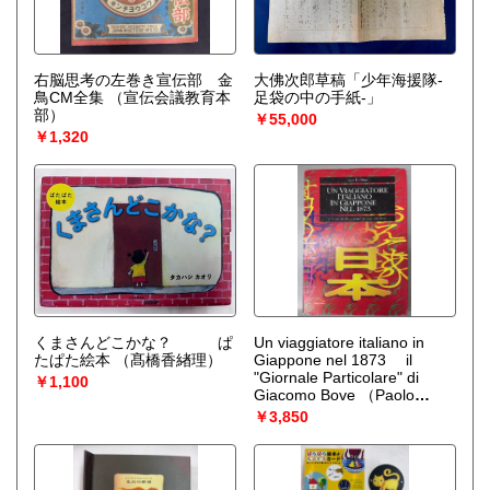
右脳思考の左巻き宣伝部 金
大佛次郎草稿「少年海援隊-
鳥CM全集
（宣伝会議教育本
足袋の中の手紙-」
部）
￥55,000
￥1,320
くまさんどこかな？ ぱ
Un viaggiatore italiano in
たぱた絵本
（髙橋香緖理）
Giappone nel 1873 il
"Giornale Particolare" di
￥1,100
Giacomo Bove
（Paolo
Puddinu）
￥3,850