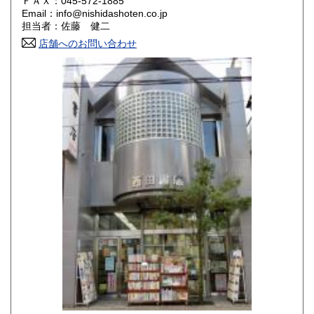
ＦＡＸ：045-572-1885
Email：info@nishidashoten.co.jp
香川県
愛媛県
600円
600円
担当者：佐藤 健二
店舗へのお問い合わせ
高知県
福岡県
600円
600円
佐賀県
長崎県
600円
600円
熊本県
大分県
600円
600円
宮崎県
鹿児島県
600円
600円
沖縄県
600円