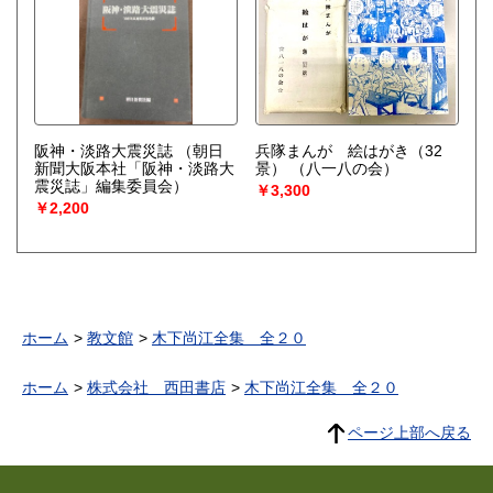
阪神・淡路大震災誌
（朝日
兵隊まんが 絵はがき（32
新聞大阪本社「阪神・淡路大
景）
（八一八の会）
震災誌」編集委員会）
￥3,300
￥2,200
ホーム
教文館
木下尚江全集 全２０
ホーム
株式会社 西田書店
木下尚江全集 全２０
ページ上部へ戻る