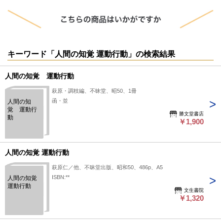
キーワード「人間の知覚 運動行動」の検索結果
人間の知覚 運動行動
萩原・調枝編、不昧堂、昭50、1冊
函・並
人間の知
覚 運動行
勝文堂書店
動
￥1,900
人間の知覚 運動行動
萩原仁／他、不昧堂出版、昭和50、486p、A5
ISBN:**
人間の知覚
運動行動
文生書院
￥1,320