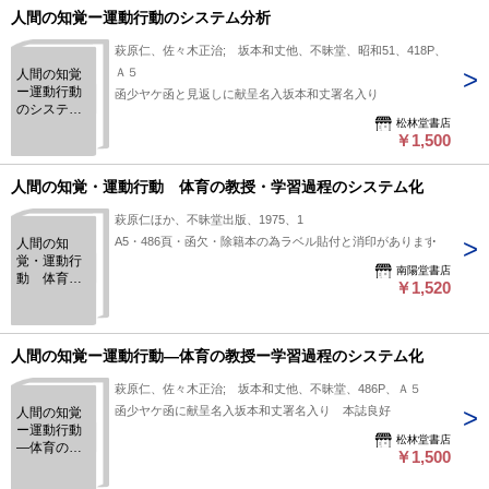
人間の知覚ー運動行動のシステム分析
萩原仁、佐々木正治; 坂本和丈他、不昧堂、昭和51、418P、
Ａ５
人間の知覚
ー運動行動
函少ヤケ函と見返しに献呈名入坂本和丈署名入り
のシステム
松林堂書店
分析
￥1,500
人間の知覚・運動行動 体育の教授・学習過程のシステム化
萩原仁ほか、不昧堂出版、1975、1
A5・486頁・函欠・除籍本の為ラベル貼付と消印があります
人間の知
覚・運動行
南陽堂書店
動 体育の
￥1,520
教授・学習
過程のシス
テム化
人間の知覚ー運動行動―体育の教授ー学習過程のシステム化
萩原仁、佐々木正治; 坂本和丈他、不昧堂、486P、Ａ５
函少ヤケ函に献呈名入坂本和丈署名入り 本誌良好
人間の知覚
ー運動行動
松林堂書店
―体育の教
￥1,500
授ー学習過
程のシステ