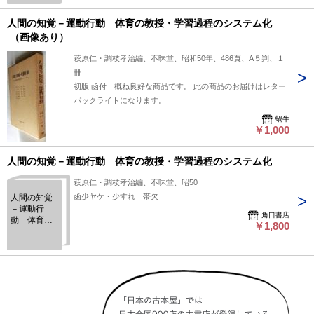
ム化
人間の知覚－運動行動 体育の教授・学習過程のシステム化
（画像あり）
萩原仁・調枝孝治編、不昧堂、昭和50年、486頁、A５判、１
冊
初版 函付 概ね良好な商品です。 此の商品のお届けはレター
パックライトになります。
蝸牛
￥1,000
人間の知覚－運動行動 体育の教授・学習過程のシステム化
萩原仁・調枝孝治編、不昧堂、昭50
函少ヤケ・少すれ 帯欠
人間の知覚
－運動行
角口書店
動 体育の
￥1,800
教授・学習
過程のシス
テム化