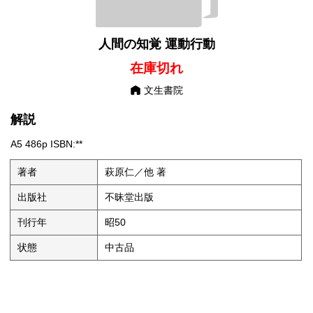
人間の知覚 運動行動
在庫切れ
文生書院
解説
A5 486p ISBN:**
著者
萩原仁／他 著
出版社
不昧堂出版
刊行年
昭50
状態
中古品