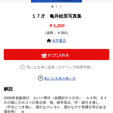
１７才 亀井絵里写真集
￥1,200
（送料：￥360）
光芳書店
かごに入れる
気になる本に追加（ログインで利用可能）
気になる本の使い方
解説
2006年初版発行、カバー帯付（未開封ＤＶＤ付）、Ａ４判、ＤＶ
Ｄの袋に少ホコリの茶点有、他、経年並み、印・線引き無し、
（中古につき他に、僅かなスレヨレ、僅かなヤケ色褪せ等がある
場合有） /s