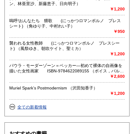
ン、林亜里沙、新藤恵子、日向明子）
歴史、社会科学、美術工芸、趣味、サブカルチャー
￥1,200
嗚呼!おんなたち 猥歌 (にっかつロマンポルノ プレス
シート) （角ゆり子、中村れい子）
￥950
襲われる女性教師 (にっかつロマンポルノ プレスシー
ト) （風祭ゆき、朝吹ケイト、聖ミカ）
￥1,200
パウラ・モーダーゾーン＝ベッカー―初めて裸体の自画像を
描いた女性画家 ISBN-9784622089155 （ボイス，バルバ
ラ【著】/藤川 芳朗【訳】）
￥2,600
Muriel Spark’s Postmodernism （沢田知香子）
￥1,200
全ての新着情報
おすすめの書籍