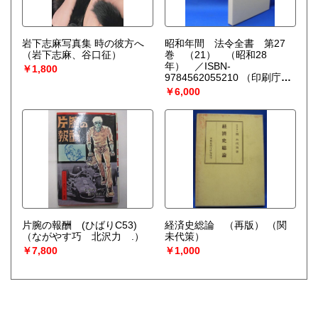
岩下志麻写真集 時の彼方へ
昭和年間 法令全書 第27
（岩下志麻、谷口征）
巻 （21） （昭和28
年） ／ISBN-
￥1,800
9784562055210
（印刷庁
【編】）
￥6,000
片腕の報酬 (ひばりC53)
経済史総論 （再版）
（関
（ながやす巧 北沢力 .）
未代策）
￥7,800
￥1,000