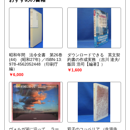
昭和年間 法令全書 第26巻
ダウンロードできる 英文契
(44) (昭和27年) ／ISBN-13:
約書の作成実務
（吉川 達夫/
978-4562052448
（印刷庁
飯田 浩司【編著】）
編）
￥1,600
￥6,000
ヴォルガ河に沿って ラー
双子のコッペリア
（生源寺