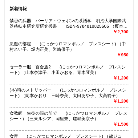
佐賀県
長崎県
360円
360円
新着情報
ご注文、在庫確認、お問い合わせ等はメールでお願いしま
熊本県
大分県
す。
360円
360円
禁忌の兵器―パーリア・ウェポンの系譜学 明治大学国際武
お電話での対応はできませんのでご了承ください。
器移転史研究所研究叢書 ISBN-9784818825505 （榎本
宮崎県
鹿児島県
360円
360円
珠良【編著】）
￥2,700
在庫確認は1日から2日掛かります。ご了承お願いします。
沖縄県
360円
悪魔の部屋 (にっかつロマンポルノ プレスシート) （中
夏休みのお知らせ
村れい子、堀内正美、岩崎優子）
8月10日～18日まで休ませていただきます。
￥950
ご迷惑をお掛けしますが、よろしくお願い申し上げます。
セーラー服 百合族2 (にっかつロマンポルノ プレスシ
沿線名：JR池袋駅
ート) （山本奈津子、小田かおる、青木琴美）
最寄駅：JR池袋駅
￥1,200
営業時間：事務所のみです。12時～17時
定休日：定休日 :土・日曜日 臨時休業は台風、大雪等の悪
(本)噂のストリッパー (にっかつロマンポルノ プレスシ
天候 夏休みのお知らせ 8月10日～18日まで休ませていただ
ート) （岡本かおり、三崎奈美、太田あや子、大高範子）
きます。 ご迷惑をお掛けしますが、よろしくお願い申し上げ
￥1,200
ます。
女教師 生徒の眼の前で (にっかつロマンポルノ プレス
書籍の買取について
シート) （三東ルシア、岡里奈、嵯峨美京子）
-
￥1,500
女帝 (にっかつロマンポルノ プレスシート) （黛ジュ
取り扱い分野