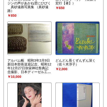
ジンの声があかね雲にひびく
宏行【著】）
真砂遠路写真集
（真砂遠
￥650
路）
￥850
アルバム帳 昭和3年3月9日
どんどん長くずんずん深く
新旧本部長送迎記念、昭和12
（佐々木淳子）
年12月27日弥栄神社祭典記
￥2,000
念撮影、日本ディーゼル工業
朝鮮出張所東濱工場記念撮影
￥10,000