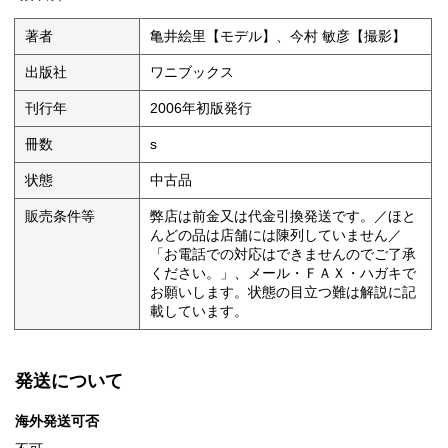
著者
亀井絵里【モデル】、今村 敏彦【撮影】
出版社
ワニブックス
刊行年
2006年初版発行
冊数
s
状態
中古品
販売条件等
弊店は前金又は代金引換発送です。／ほと
んどの品は店舗には陳列していません／
「お電話での対応はできませんのでご了承
ください。」、メール・ＦＡＸ・ハガキで
お願いします。状態の目立つ難は解説に記
載しています。
発送について
海外発送可否