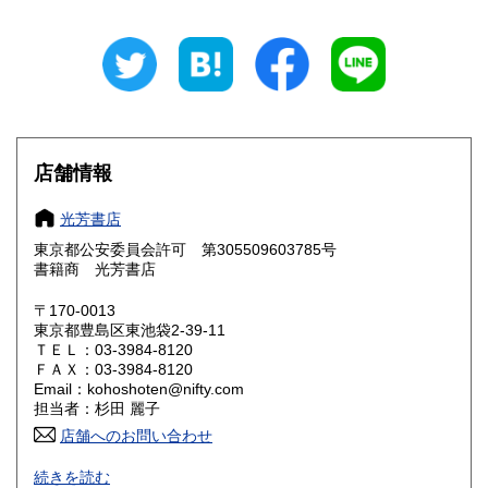
岐阜県
静岡県
360円
360円
愛知県
三重県
360円
360円
滋賀県
京都府
360円
360円
大阪府
兵庫県
360円
360円
店舗情報
奈良県
和歌山県
360円
360円
光芳書店
東京都公安委員会許可 第305509603785号
鳥取県
島根県
360円
360円
書籍商 光芳書店
岡山県
広島県
360円
360円
〒170-0013
東京都豊島区東池袋2-39-11
ＴＥＬ：03-3984-8120
山口県
徳島県
360円
360円
ＦＡＸ：03-3984-8120
Email：kohoshoten@nifty.com
香川県
愛媛県
360円
360円
担当者：杉田 麗子
店舗へのお問い合わせ
高知県
福岡県
360円
360円
続きを読む
通販のみの営業です。