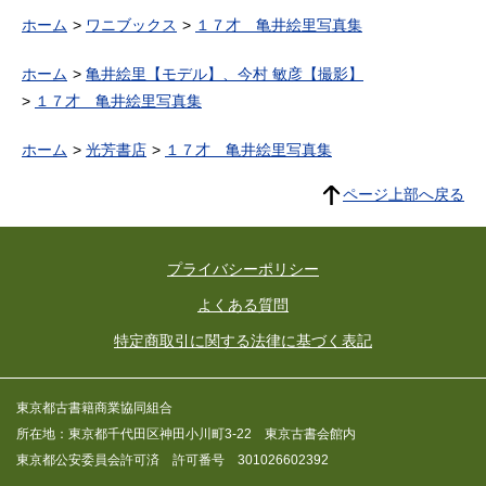
ホーム
ワニブックス
１７才 亀井絵里写真集
ホーム
亀井絵里【モデル】、今村 敏彦【撮影】
１７才 亀井絵里写真集
ホーム
光芳書店
１７才 亀井絵里写真集
ページ上部へ戻る
プライバシーポリシー
よくある質問
特定商取引に関する法律に基づく表記
東京都古書籍商業協同組合
所在地：東京都千代田区神田小川町3-22 東京古書会館内
東京都公安委員会許可済 許可番号 301026602392