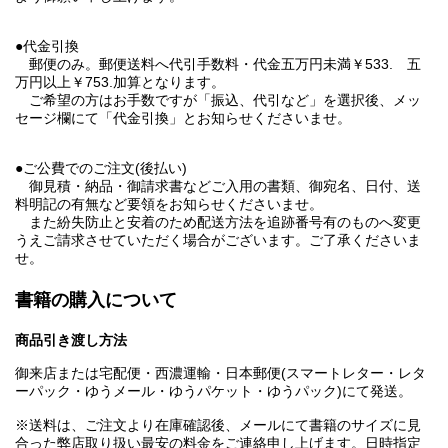
●代金引換
郵便のみ。郵便送料へ代引手数料・代金五万円未満￥533. 五
万円以上￥753.加算となります。
ご希望の方はお手数ですが「振込、代引など」を選択後、メッ
セージ欄にて「代金引換」とお知らせくださいませ。
●ご公費でのご注文(後払い)
御見積・納品・御請求書などご入用の書類、御宛名、日付、送
料明記の有無など要領をお知らせくださいませ。
また紛失防止と安着のため配送方法を追跡番号有のものへ変更
うえご請求させていただく場合がございます。ご了承くださいま
せ。
書籍の購入について
商品引き渡し方法
御来店または宅配便・西濃運輸・日本郵便(スマートレター・レタ
ーパック・ゆうメール・ゆうパケット・ゆうパック)にて発送。
※送料は、ご注文より在庫確認後、メールにて書籍のサイズに見
合った弊店取り扱い最安の料金をご連絡申し上げます。日時指定