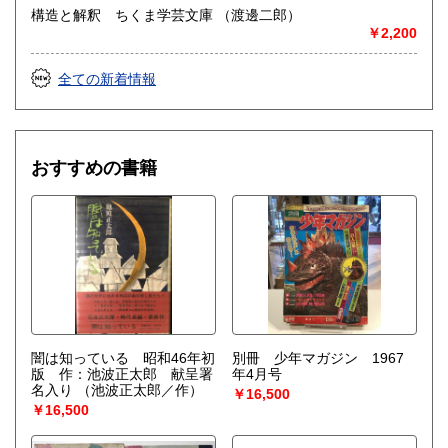
構造と解釈 ちくま学芸文庫 （渡邊二郎）
￥2,200
全ての新着情報
おすすめの書籍
闇は知っている 昭和46年初
別冊 少年マガジン 1967
版 作：池波正太郎 献呈署
年4月号
名入り
（池波正太郎／作）
￥16,500
￥16,500