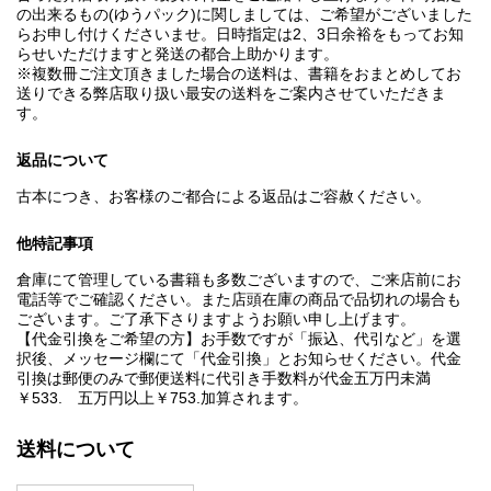
の出来るもの(ゆうパック)に関しましては、ご希望がございました
らお申し付けくださいませ。日時指定は2、3日余裕をもってお知
らせいただけますと発送の都合上助かります。
※複数冊ご注文頂きました場合の送料は、書籍をおまとめしてお
送りできる弊店取り扱い最安の送料をご案内させていただきま
す。
返品について
古本につき、お客様のご都合による返品はご容赦ください。
他特記事項
倉庫にて管理している書籍も多数ございますので、ご来店前にお
電話等でご確認ください。また店頭在庫の商品で品切れの場合も
ございます。ご了承下さりますようお願い申し上げます。
【代金引換をご希望の方】お手数ですが「振込、代引など」を選
択後、メッセージ欄にて「代金引換」とお知らせください。代金
引換は郵便のみで郵便送料に代引き手数料が代金五万円未満
￥533. 五万円以上￥753.加算されます。
送料について