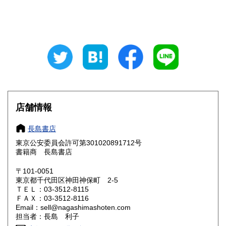
石川県
福井県
600円
600円
山梨県
長野県
600円
600円
岐阜県
静岡県
600円
600円
愛知県
三重県
600円
600円
滋賀県
京都府
600円
600円
店舗情報
大阪府
兵庫県
600円
600円
長島書店
奈良県
和歌山県
東京公安委員会許可第301020891712号
600円
600円
書籍商 長島書店
鳥取県
島根県
600円
600円
〒101-0051
東京都千代田区神田神保町 2-5
岡山県
広島県
600円
600円
ＴＥＬ：03-3512-8115
ＦＡＸ：03-3512-8116
Email：sell@nagashimashoten.com
山口県
徳島県
600円
600円
担当者：長島 利子