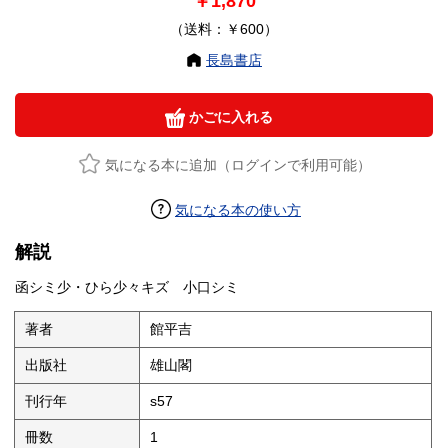
￥1,870
（送料：￥600）
長島書店
かごに入れる
気になる本に追加（ログインで利用可能）
気になる本の使い方
解説
函シミ少・ひら少々キズ 小口シミ
著者
館平吉
出版社
雄山閣
刊行年
s57
冊数
1