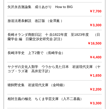
書籍の買取について
矢沢永吉激論集 成りあがり How to BIG
江戸時代〜明治時代の古典籍・和本・全集・哲学書・歴史
￥7,700
書・思想書・仏教書・宗教書等専門書から書道・美術・映
画・音楽・江戸東京・古い漫画・昔の漫画・近年の文庫ま
放送法逐条解説 改訂版 （金澤薫 ）
で、幅広い分野で、専門スタッフが直接お伺いし査定・買い
￥3,300
取り致します。古書の出張買取致します。
長崎オランダ商館日記 十 自1822年度 至1823年度 （日
取り扱い分野
蘭学会 編 日蘭交渉史研究会 訳注）
￥16,500
総記、哲学宗教、歴史、社会科学、自然科学、美術工芸、国
語国文、外国文学、古典籍、近代文献、趣味、サブカルチャ
長崎洋学史 上下2冊で （長崎学会）
ー、古書一般（その他）
￥4,400
古書全般
ヤクザの文化人類学 ウラから見た日本 岩波現代文庫 （ヤ
コブ・ラズ著 高井宏子訳）
￥1,650
猪飼野史集 岩波現代文庫 （金時鐘）
￥2,200
相対主義の極北 ちくま学芸文庫 （入不二基義）
￥3,300