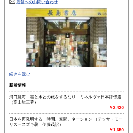
香川県
店舗へのお問い合わせ
愛媛県
600円
600円
高知県
福岡県
600円
600円
佐賀県
長崎県
600円
600円
熊本県
大分県
600円
600円
宮崎県
鹿児島県
600円
600円
沖縄県
600円
＜神保町店＞は、神田で営業してお陰様で百十余年（創業明
続きを読む
治３５年）書籍雑誌の販売、買入れ、出張での買取を致して
おります。
新着情報
＜駿河台下店＞は、現在買取専門店としてインターネット
河口慧海 雲と水との旅をするなり ミネルヴァ日本評伝選
等の通信販売、宅配買取の店として営業致しております
（高山龍三著）
￥2,420
沿線名：JR 地下鉄
最寄駅：水道橋駅 神保町駅 九段下駅
営業時間：10時30分〜18時
日本を再発明する 時間、空間、ネーション （テッサ・モー
定休日：水曜、日曜、祝日
リス＝スズキ著 伊藤茂訳）
￥1,650