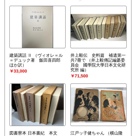
建築講話 Ⅱ
（ヴィオレ＝ル
井上毅伝 史料篇 補遺第一
＝デュック著 飯田喜四郎
共7冊で
（井上毅傳記編纂委
ほか訳）
員会 國學院大學日本文化研
究所 編）
￥33,000
￥71,500
図書寮本 日本書紀 本文
江戸ッ子健ちゃん
（横山隆