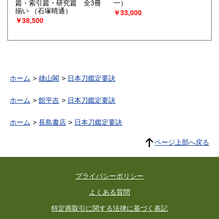
篇・索引篇・研究篇 全3冊
一）
揃い
（石塚晴通）
￥33,000
￥38,500
ホーム
雄山閣
日本刀鑑定要訣
ホーム
館平吉
日本刀鑑定要訣
ホーム
長島書店
日本刀鑑定要訣
ページ上部へ戻る
プライバシーポリシー
よくある質問
特定商取引に関する法律に基づく表記