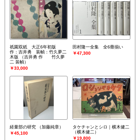
祇園双紙 大正6年初版
田村隆一全集 全6冊揃い
作：吉井勇 装幀：竹久夢二
￥47,300
木版
（吉井勇 作 竹久夢
二 装幀）
￥33,000
経量部の研究
（加藤純章）
タケチャンとシロ｜横木健二
（横木健二）
￥45,100
￥19,800