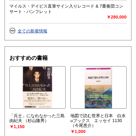
一般（その他）
マイルス・デイビス直筆サイン入りレコード & 7重奏団コン
アナログ・レコードやCDなどの音楽・音声・映像メディア
サート・パンフレット
￥280,000
全ての新着情報
おすすめの書籍
「兵士」になれなかった三島
地図で読む世界と日本 白水
由紀夫
（杉山隆男）
uブックス エッセイ 1130
（今尾恵介）
￥1,150
￥1,000