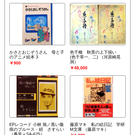
かさとおじぞうさん 母と子
色千種 秋景の上下揃い
のアニメ絵本 3
(色千草一、二)
（河原崎晃
洞）
￥900
￥48,000
EPレコード 小林 旭／黒い傷
藤原マキ 私の絵日記 学研
痕のブルース・続 さすらい
M文庫
（藤原マキ）
（番号＝SA-625）