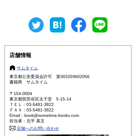
新潟県
富山県
0円
0円
石川県
福井県
0円
0円
山梨県
長野県
0円
0円
岐阜県
静岡県
0円
0円
愛知県
三重県
店舗情報
0円
0円
滋賀県
京都府
0円
0円
サムタイム
東京都公安委員会許可 第303259602056
大阪府
兵庫県
0円
0円
書籍商 サムタイム
奈良県
和歌山県
〒154-0004
0円
0円
東京都世田谷区太子堂 5-15-14
ＴＥＬ：03-5481-3822
鳥取県
島根県
0円
0円
ＦＡＸ：03-5481-3822
Email：book@sometime-books.com
岡山県
広島県
0円
0円
担当者：北平 基文
店舗へのお問い合わせ
山口県
徳島県
0円
0円