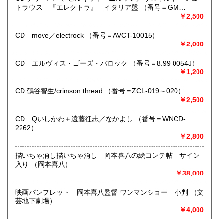
ご送金、ご決済の確認が出来ましたら通常24時間以内にお
トラウス 『エレクトラ』 イタリア盤 （番号＝GM
買上商品を発送しています。
6.0001）
￥2,500
（ゆうメールは例外が有ります）。
●商品の発送に際しては水濡れ対策等、丁寧な梱包を心掛けて
CD move／electrock （番号＝AVCT-10015）
います。
￥2,000
●一部の商品は店頭販売の為、品切れになる場合が有りま
す。 ご容赦下さい。
CD エルヴィス・ゴーズ・バロック （番号＝8.99 0054J）
●当店は古書以外にも様々な商品を取り扱っています。下記
￥1,200
『Webサイト』をぜひご覧下さい。
CD 鶴谷智生/crimson thread （番号＝ZCL-019～020）
沿線名：東急田園都市線
￥2,500
最寄駅：三軒茶屋駅北出口Aから下北沢方面へ6分 ゴリラビ
ルの向かい 小田急バス太子堂停留所前
CD Qいしかわ＋遠藤征志／なかよし （番号＝WNCD-
営業時間：平日=10:00〜19:00 日曜・祭日=12:00～18:00
2262）
定休日：火曜日
￥2,800
書籍の買取について
描いちゃ消し描いちゃ消し 岡本喜八の絵コンテ帖 サイン
入り （岡本喜八）
店頭買取り、出張買取りを承っております。
￥38,000
古物商として書籍以外の品々も買取りしています。
お気軽にご相談下さい。
映画パンフレット 岡本喜八監督 ワンマンショー 小判 （文
芸地下劇場）
取り扱い分野
￥4,000
社会科学、美術工芸、趣味、外国書、サブカルチャー、古書