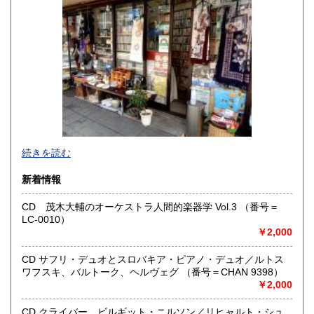
香川県
愛媛県
0円
0円
高知県
福岡県
0円
0円
佐賀県
長崎県
0円
0円
熊本県
大分県
0円
0円
宮崎県
鹿児島県
0円
0円
●当店では国内送料は無料です。（特記されたものを除きま
続きを読む
す）。
クリックポスト、スマートレター、レターパック、ゆうメ
沖縄県
0円
新着情報
ール、定形外郵便、
ネコポス、ヤマト宅急便などでお届けしています。
CD 茂木大輔のオーケストラ人間的楽器学 Vol.3 （番号＝
但し、お客様が配送方法をご指定になる場合又は、
LC-0010）
後払いをご希望の場合は送料の実費をお支払い頂きます。
￥2,000
代引きをご希望の場合は代引き手数料及び送料の実費をお
支払い下さい。
●公費ご購入を承ります。 送料は実費をご負担下さい。 お
CD サフリ・デュオとスロバキア・ピアノ・デュオ／ルトス
支払いは後払いが可能です。
ワフスキ、バルトーク、ヘルヴェグ （番号＝CHAN 9398）
※当店は【インボイス制度】の適格請求書発行事業者では
￥2,000
ございません。
●当店では迅速な発送を心掛けています。
CD クライバー、ビルギット・ニルソン／リヒャルト・シュ