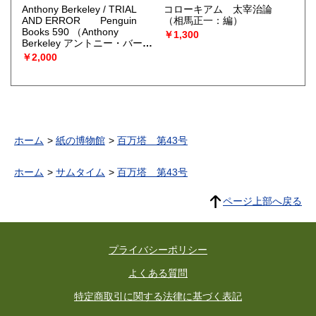
Anthony Berkeley / TRIAL
コローキアム 太宰治論
AND ERROR Penguin
（相馬正一：編）
Books 590
（Anthony
￥1,300
Berkeley アントニー・バーク
リー）
￥2,000
ホーム
紙の博物館
百万塔 第43号
ホーム
サムタイム
百万塔 第43号
ページ上部へ戻る
プライバシーポリシー
よくある質問
特定商取引に関する法律に基づく表記