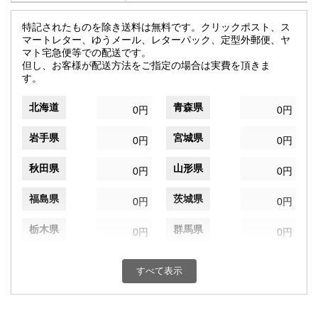
特記されたものを除き送料は無料です。クリックポスト、ス
マートレター、ゆうメール、レターパック、定型外郵便、ヤ
マト宅急便等での配送です。
但し、お客様が配送方法をご指定の場合は実費を頂きま
す。
北海道
青森県
0円
0円
岩手県
宮城県
0円
0円
秋田県
山形県
0円
0円
福島県
茨城県
0円
0円
栃木県
群馬県
0円
0円
埼玉県
千葉県
0円
0円
すべて表示
東京都
神奈川県
0円
0円