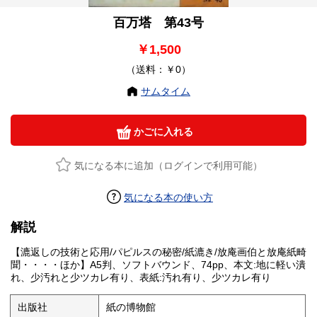
百万塔 第43号
￥1,500
（送料：￥0）
サムタイム
かごに入れる
気になる本に追加（ログインで利用可能）
気になる本の使い方
解説
【漉返しの技術と応用/パピルスの秘密/紙漉き/放庵画伯と放庵紙畸
聞・・・・ほか】A5判、ソフトバウンド、74pp、本文:地に軽い潰
れ、少汚れと少ツカレ有り、表紙:汚れ有り、少ツカレ有り
出版社
紙の博物館