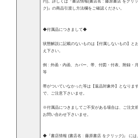
円)。詳しくは『書店情報(書店名 : 藤原書店 をクリ
ク)』の商品引渡し方法欄をご確認ください。
◆付属品につきまして◆
状態解説に記載のないものは【付属しないもの】と
え下さい。
例 : 外函・内函、カバー、帯、付図・付表、附録・
等
帯がついていなかった等は【返品対象外】となりま
で、ご注意下さいませ。
※付属品につきましてご不安がある場合は、ご注文
お問い合わせ下さいませ。
◆『書店情報 (書店名 : 藤原書店 をクリック)』 には