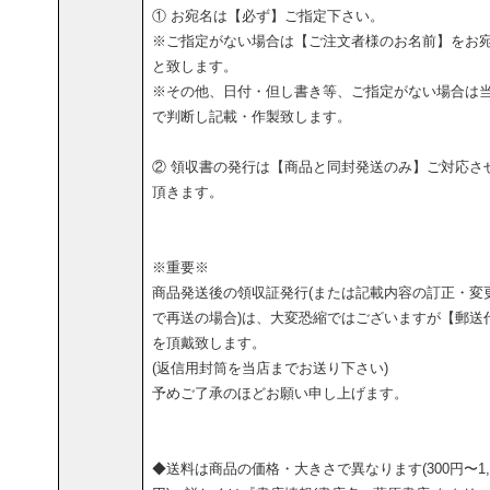
① お宛名は【必ず】ご指定下さい。
※ご指定がない場合は【ご注文者様のお名前】をお
と致します。
※その他、日付・但し書き等、ご指定がない場合は
で判断し記載・作製致します。
② 領収書の発行は【商品と同封発送のみ】ご対応さ
頂きます。
※重要※
商品発送後の領収証発行(または記載内容の訂正・変
で再送の場合)は、大変恐縮ではございますが【郵送
を頂戴致します。
(返信用封筒を当店までお送り下さい)
予めご了承のほどお願い申し上げます。
◆送料は商品の価格・大きさで異なります(300円〜1,5