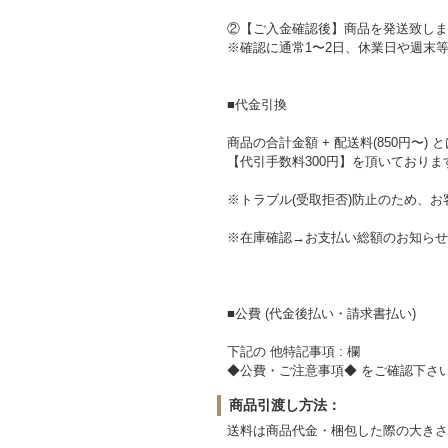
②【ご入金確認後】商品を発送致しま
※確認に通常1〜2日、休業日や週末
■代金引換
商品の合計金額 + 配送料(850円〜) 
【代引手数料300円】を頂いておりま
※トラブル(受取拒否)防止のため、
※在庫確認→お支払い総額のお知らせ
■公費 (代金後払い・請求書払い)
下記の 他特記事項 : 欄
◆公費・ご注意事項◆ をご確認下さ
商品引渡し方法：
送料は商品代金・梱包した際の大きさ