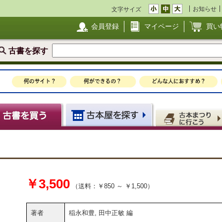
お知らせ
文字サイズ
会員登録
マイページ
買い
古書を探す
￥3,500
（送料：￥850 ～ ￥1,500）
著者
稲永和豊, 田中正敏 編