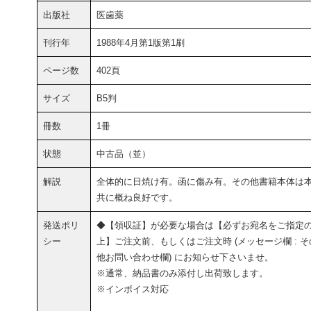
出版社
医歯薬
刊行年
1988年4月第1版第1刷
ページ数
402頁
サイズ
B5判
冊数
1冊
状態
中古品（並）
解説
全体的に日焼け有。函に傷み有。その他書籍本体は
共に概ね良好です。
発送ポリ
◆【領収証】が必要な場合は【必ずお宛名をご指定
シー
上】ご注文前、もしくはご注文時 (メッセージ欄 : そ
他お問い合わせ欄) にお知らせ下さいませ。
※通常、納品書のみ添付し出荷致します。
※インボイス対応