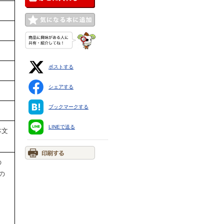
ポストする
シェアする
ブックマークする
LINEで送る
本文
の
の