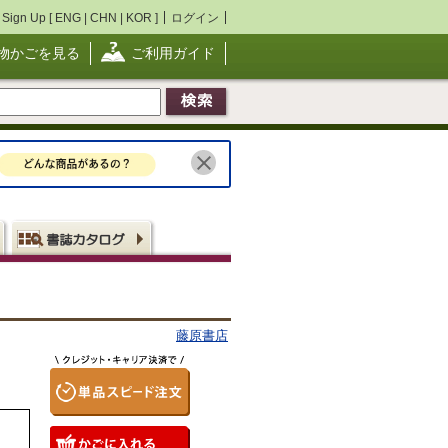
Sign Up [
ENG
|
CHN
|
KOR
]
ログイン
物かごを見る
ご利用ガイド
藤原書店