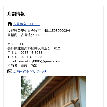
滋賀県
京都府
600円
600円
大阪府
兵庫県
600円
600円
店舗情報
奈良県
和歌山県
600円
600円
古書追分コロニー
長野県公安委員会許可 481150500008号
鳥取県
島根県
600円
600円
書籍商 古書追分コロニー
岡山県
広島県
600円
600円
〒389-0115
長野県北佐久郡軽井沢町追分 612
ＴＥＬ：0267-46-8088
山口県
徳島県
600円
600円
ＦＡＸ：0267-46-8088
Email：owcolony0805@gmail.com
香川県
愛媛県
600円
600円
担当者：斎藤 尚宏
店舗へのお問い合わせ
高知県
福岡県
600円
600円
佐賀県
長崎県
600円
600円
熊本県
大分県
600円
600円
宮崎県
鹿児島県
600円
600円