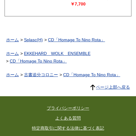
ゼ/クロード・ハウザー/鈴木
￥7,700
光子・訳）
ホーム
Splasc(H)
CD「Homage To Nino Rota」
ホーム
EKKEHARD WOLK ENSEMBLE
CD「Homage To Nino Rota」
ホーム
古書追分コロニー
CD「Homage To Nino Rota」
ページ上部へ戻る
プライバシーポリシー
よくある質問
特定商取引に関する法律に基づく表記