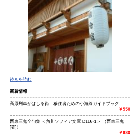
沖縄県
600円
続きを読む
新着情報
高原列車がはしる街 移住者ための小海線ガイドブック
￥550
追分コロニーは「豊かな暮らし」をテーマにした「村の古本
屋」です。人が精神的に豊かな生活を送るための 様々な遊び
西東三鬼全句集 ＜角川ソフィア文庫 D116-1＞ （西東三鬼
的「衣・食・住、アート、音楽、旅、 趣味、健康、文芸、経
[著]）
済、社会、哲学、政治」 等の幅広いテーマを扱います。
￥880
「日本の古本屋」で販売している古本は、隣りの「文化磁場