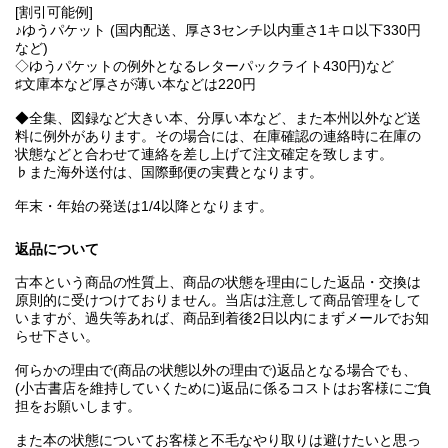
[割引可能例]
♪ゆうパケット (国内配送、厚さ3センチ以内重さ1キロ以下330円
など)
◇ゆうパケットの例外となるレターパックライト430円)など
♯文庫本など厚さが薄い本などは220円
◆全集、図録など大きい本、分厚い本など、また本州以外など送
料に例外があります。その場合には、在庫確認の連絡時に在庫の
状態などと合わせて連絡を差し上げて注文確定を致します。
♭また海外送付は、国際郵便の実費となります。
年末・年始の発送は1/4以降となります。
返品について
古本という商品の性質上、商品の状態を理由にした返品・交換は
原則的に受けつけておりません。当店は注意して商品管理をして
いますが、過失等あれば、商品到着後2日以内にまずメールでお知
らせ下さい。
何らかの理由で(商品の状態以外の理由で)返品となる場合でも、
(小古書店を維持していくために)返品に係るコストはお客様にご負
担をお願いします。
また本の状態についてお客様と不毛なやり取りは避けたいと思っ