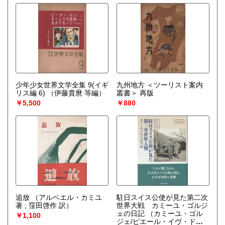
少年少女世界文学全集 9(イギ
九州地方 ＜ツーリスト案内
リス編 6)
（伊藤貴麿 等編）
叢書＞ 再版
￥5,500
￥880
追放
（アルベエル・カミユ
駐日スイス公使が見た第二次
著 ; 窪田啓作 訳）
世界大戦 カミーユ・ゴルジ
ェの日記
（カミーユ・ゴル
￥1,100
ジェ/ピエール・イヴ・ドン