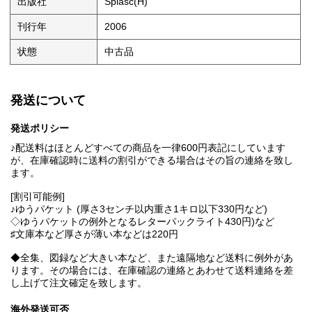
出版社
Splasc(H)
刊行年
2006
状態
中古品
発送について
発送ポリシー
♪配送料はほとんどすべての商品を一律600円表記にしています
が、在庫確認時に送料の割引ができる場合はその旨の連絡を致し
ます。
[割引可能例]
♪ゆうパケット (厚さ3センチ以内重さ1キロ以下330円など)
◇ゆうパケットの例外となるレターパックライト430円)など
♯文庫本など厚さが薄い本などは220円
◆全集、図録など大きい本など、また遠隔地など送料に例外があ
ります。その場合には、在庫確認の連絡とあわせて送料連絡を差
し上げて注文確定を致します。
海外発送可否