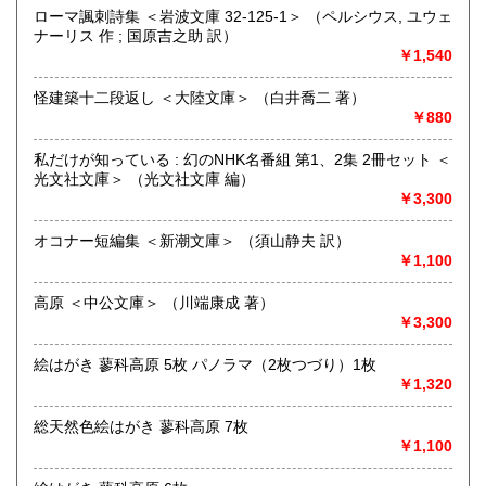
油や」で一部展示販売も春～秋にしています、堀辰雄、立原
ローマ諷刺詩集 ＜岩波文庫 32-125-1＞ （ペルシウス, ユウェ
道造、加藤周一などのゆかりの土地柄です。信州にお越しの
ナーリス 作 ; 国原吉之助 訳）
場合はどうぞお立ち寄り下さい。
￥1,540
沿線名：しなの鉄道
怪建築十二段返し ＜大陸文庫＞ （白井喬二 著）
最寄駅：信濃追分駅
￥880
営業時間：12:00〜17:00
定休日：火・水曜日(夏季:毎日営業、冬季:天気次第)
私だけが知っている : 幻のNHK名番組 第1、2集 2冊セット ＜
光文社文庫＞ （光文社文庫 編）
書籍の買取について
￥3,300
◇近隣であれば書籍の買取をしています。少数であれば店へ
オコナー短編集 ＜新潮文庫＞ （須山静夫 訳）
の持ち込み、あるいは量が多い場合はまずは電話などで相談
￥1,100
をさせていただくこともあります。
高原 ＜中公文庫＞ （川端康成 著）
買取が出来る本とそうでない本があります、メール・電話等
￥3,300
で連絡頂ければと思います。
絵はがき 蓼科高原 5枚 パノラマ（2枚つづり）1枚
取り扱い分野
￥1,320
哲学宗教、歴史、社会科学、美術工芸、外国文学、趣味、サ
ブカルチャー、古書一般（その他）
総天然色絵はがき 蓼科高原 7枚
￥1,100