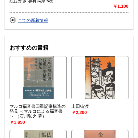
絵はがき 蓼科高原 6枚
￥1,100
全ての新着情報
おすすめの書籍
マルコ福音書四重記事構造の
上田街渡
発見 ＜マルコによる福音書
￥2,200
＞
（石川弘之 著）
￥1,650