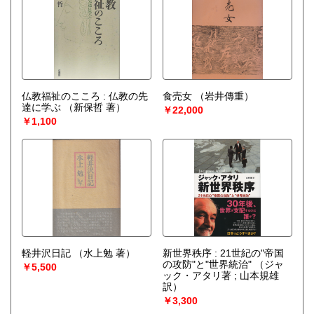
仏教福祉のこころ : 仏教の先
食売女
（岩井傳重）
達に学ぶ
（新保哲 著）
￥22,000
￥1,100
軽井沢日記
（水上勉 著）
新世界秩序 : 21世紀の"帝国
の攻防"と"世界統治"
（ジャ
￥5,500
ック・アタリ著 ; 山本規雄
訳）
￥3,300