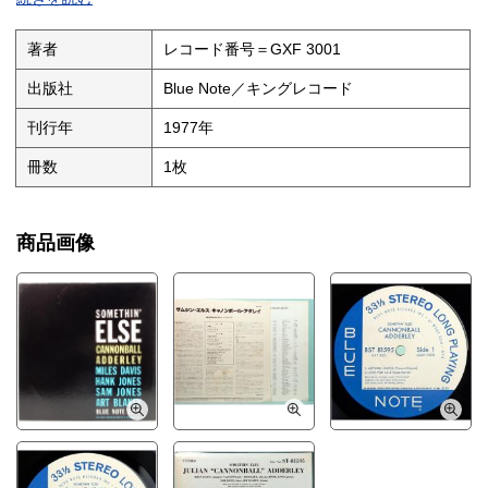
折れ
著者
レコード番号＝GXF 3001
出版社
Blue Note／キングレコード
刊行年
1977年
冊数
1枚
商品画像