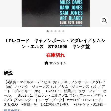
LPレコード キャノンボール・アダレイ／サムシ
ン・エルス ST-81595 キング盤
在庫切れ
サムタイム
解説
【●演奏：マイルス・デイビス（tp）／キャノンボール・アダレイ
（as）／ハンク・ジョーンズ（p）／サム・ジョーンズ（b）／ア
ート・ブレイキー（ds） ●Side1：1. 枯葉／2. ラヴ・フォー・セ
ール、 Side2：1. サムシン・エルス／2. ワン・フォー・ダディ・
O／3. ダンシング・イン・ザ・ダーク】アナログ・LPレコード、
STEREO ●盤質＝A- 1-1に軽いスレ有り ●ジャケットの評価＝
A- 裏面にシミ汚れ有り ライナーノーツ：少汚れ有り、下角に小
続きを読む