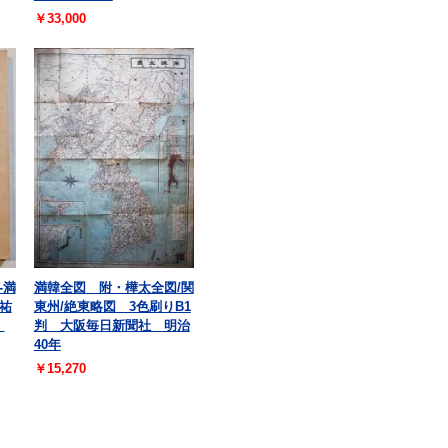
￥33,000
-満
満韓全図 附・樺太全図/関
祐
東州/絶東略図 3色刷りB1
本
判 大阪毎日新聞社 明治
40年
￥15,270