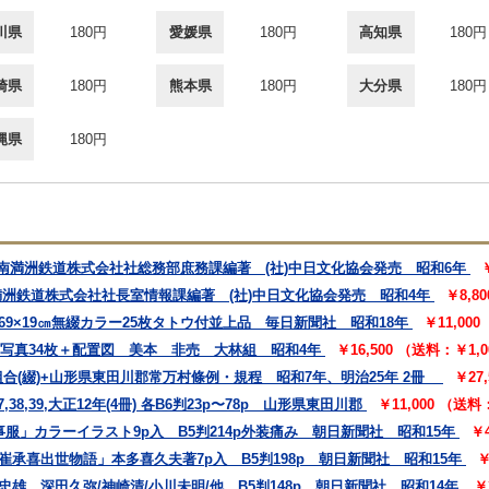
川県
180円
愛媛県
180円
高知県
180円
崎県
180円
熊本県
180円
大分県
180円
縄県
180円
 南満洲鉄道株式会社社総務部庶務課編著 (社)中日文化協会発売 昭和6年
満洲鉄道株式会社社長室情報課編著 (社)中日文化協会発売 昭和4年
￥8,8
69×19㎝無綴カラー25枚タトウ付並上品 毎日新聞社 昭和18年
￥11,00
㎝写真34枚＋配置図 美本 非売 大林組 昭和4年
￥16,500 （送料：￥1,
合(綴)+山形県東田川郡常万村條例・規程 昭和7年、明治25年 2冊
￥27
,39,大正12年(4冊) 各B6判23p〜78p 山形県東田川郡
￥11,000 （送
事服」カラーイラスト9p入 B5判214p外装痛み 朝日新聞社 昭和15年
￥
崔承喜出世物語」本多喜久夫著7p入 B5判198p 朝日新聞社 昭和15年
￥
雄 深田久弥/神崎清/小川未明/他 B5判148p 朝日新聞社 昭和14年
￥