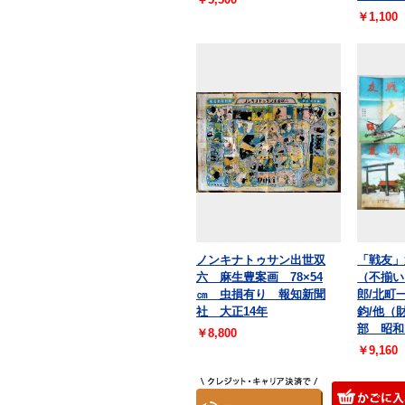
￥1,100
ノンキナトゥサン出世双
「戦友」第
六 麻生豊案画 78×54
（不揃い
㎝ 虫損有り 報知新聞
郎/北町
社 大正14年
鈞/他（
部 昭和
￥8,800
￥9,160