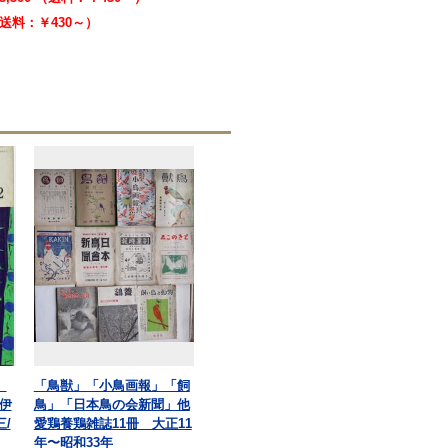
 （送料：￥430～）
号
「鳥獣」「小鳥画報」「飼
伊
鳥」「日本鳥の会新聞」他
/
愛鶏養鶏雑誌11冊 大正11
年〜昭和33年