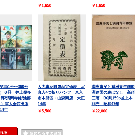
￥1,650
￥1,650
351号〜360号
人力車及附属品定価表 写
満洲事変と満洲青年聯盟
）６冊 井上幾多
真入4つ折りパンフ 東京
洲建国の裏ばなし 高須
一郎/清閑寺健/池部
市本所区・山森商店 大正
三著 B6判159p並上
財）軍人会館出版
14年
非売 昭和47年
14年
￥5,500
￥22,000