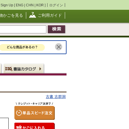
Sign Up [
ENG
|
CHN
|
KOR
]
ログイン
物かごを見る
ご利用ガイド
古書 古群洞