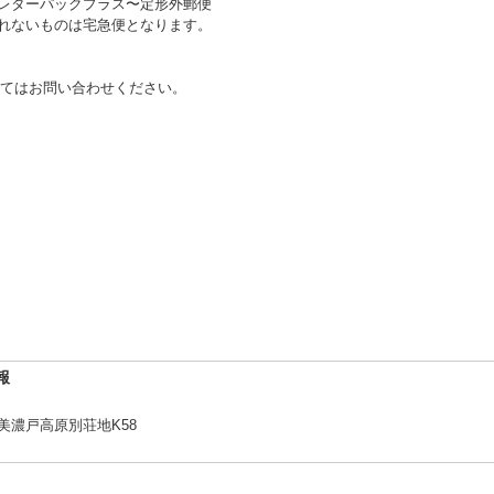
〜レターパックプラス〜定形外郵便
送れないものは宅急便となります。
てはお問い合わせください。
報
2美濃戸高原別荘地K58