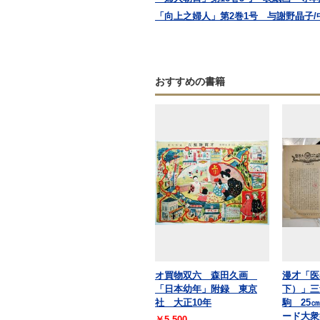
「向上之婦人」第2巻1号 与謝野晶子/中
おすすめの書籍
オ買物双六 森田久画
漫才「医
「日本幼年」附録 東京
下）」三
社 大正10年
駒 25
ード大衆
￥5,500