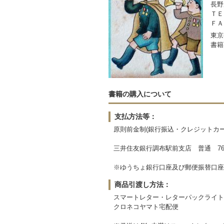
長野
ＴＥＬ
ＦＡＸ
東京
書籍
書籍の購入について
支払方法等：
原則前金制(銀行振込・クレジットカー
三井住友銀行調布駅前支店 普通 764
※ゆうちょ銀行口座及び郵便振替口座
商品引渡し方法：
スマートレター・レターパックライト
クロネコヤマト宅配便