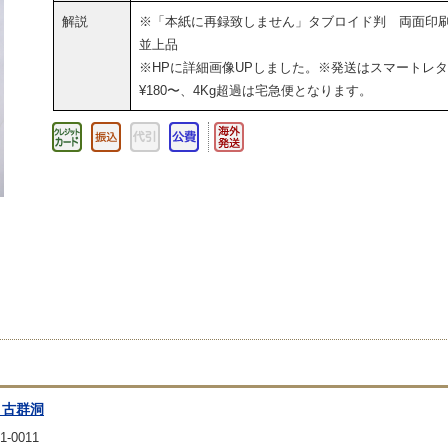
解説
※「本紙に再録致しません」タブロイド判 両面
並上品
※HPに詳細画像UPしました。※発送はスマートレ
¥180〜、4Kg超過は宅急便となります。
 古群洞
1-0011