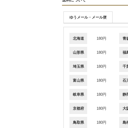
ゆうメール・メール便
北海道
180円
青
山形県
180円
福
埼玉県
180円
千
富山県
180円
石
岐阜県
180円
静
京都府
180円
大
鳥取県
180円
島