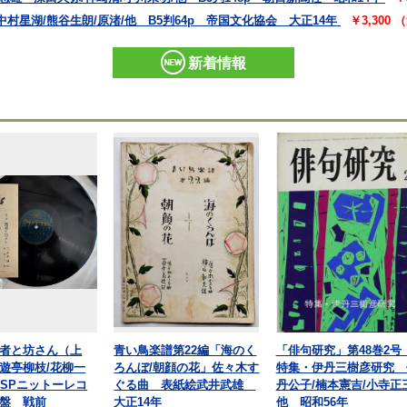
村星湖/熊谷生朗/原渚/他 B5判64p 帝国文化協会 大正14年
￥3,300
新着情報
者と坊さん（上
青い鳥楽譜第22編「海のく
「俳句研究」第48巻2
遊亭柳枝/花柳一
ろんぼ/朝顔の花」佐々木す
特集・伊丹三樹彦研究 
㎝SPニットーレコ
ぐる曲 表紙絵武井武雄
丹公子/楠本憲吉/小寺正三
盤 戦前
大正14年
他 昭和56年