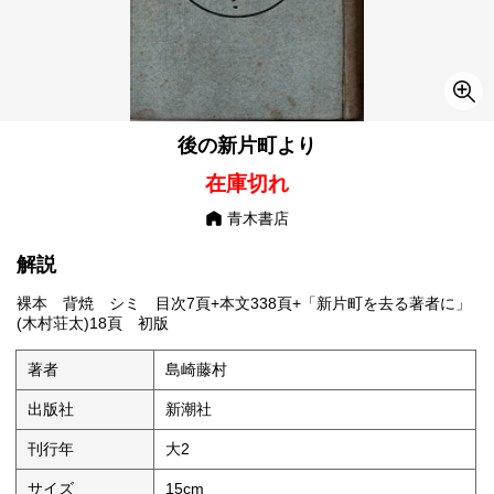
後の新片町より
在庫切れ
青木書店
解説
裸本 背焼 シミ 目次7頁+本文338頁+「新片町を去る著者に」
(木村荘太)18頁 初版
著者
島崎藤村
出版社
新潮社
刊行年
大2
サイズ
15cm