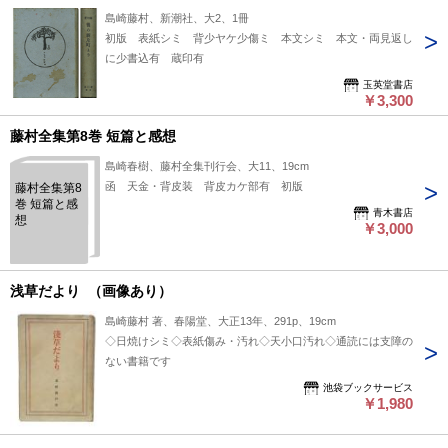
島崎藤村、新潮社、大2、1冊
初版 表紙シミ 背少ヤケ少傷ミ 本文シミ 本文・両見返し
に少書込有 蔵印有
玉英堂書店
￥3,300
藤村全集第8巻 短篇と感想
島崎春樹、藤村全集刊行会、大11、19cm
函 天金・背皮装 背皮カケ部有 初版
藤村全集第8
巻 短篇と感
青木書店
想
￥3,000
浅草だより （画像あり）
島崎藤村 著、春陽堂、大正13年、291p、19cm
◇日焼けシミ◇表紙傷み・汚れ◇天小口汚れ◇通読には支障の
ない書籍です
池袋ブックサービス
￥1,980