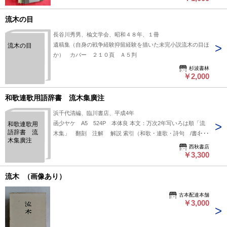
流木の目
長谷川秀男、楡文学会、昭和４８年、１冊
遺稿集（自身の戦争経験抑留経験を描いた未完小説流木の目ほ
流木の目
か） カバー ２１０頁 Ａ５判
杉波書林
￥2,000
和歌連歌用語辞書 流木集廣注
浜千代清編、臨川書店、平成4年
函少ヤケ A5 524P 本体良 本文：万次2年写いろは順「流
和歌連歌用
語辞書 流
木集」 翻刻 注解 解説 索引（和歌・連歌・詩句 /書名）
木集廣注
西秋書店
￥3,300
流木 （画像あり）
古本配達本舗
￥3,000