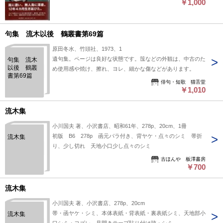
￥1,000
句集 流木以後 鶴叢書第69篇
原田冬水、竹頭社、1973、1
遺句集。ページは良好な状態です。筺などの外観は、中古のた
句集 流木
以後 鶴叢
め使用感や焼け、擦れ、ヨレ、細かな傷などがあります。
書第69篇
俳句・短歌 猫舌堂
￥1,010
流木集
小川国夫 著、小沢書店、昭和61年、278p、20cm、1冊
初版 B6 278p 函元パラ付き、背ヤケ・点々のシミ 帯折
流木集
り、少し切れ 天地小口少し点々のシミ
古ほんや 板澤書房
￥700
流木集
小川国夫 著、小沢書店、278p、20cm
帯・函ヤケ・シミ、本体表紙・背表紙・裏表紙シミ、天地部小
流木集