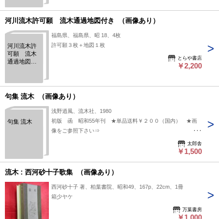
廣注)
河川流木許可願 流木通過地図付き （画像あり）
福島県、福島県、昭 18、4枚
許可願３枚＋地図１枚
河川流木許
可願 流木
とらや書店
通過地図付
￥2,200
き
句集 流木 （画像あり）
浅野逍風、流木社、1980
初版 函 昭和55年刊 ★単品送料￥２００（国内） ★画
句集 流木
像をご参照下さい⇒
https://www.dropbox.com/s/v5hqeuxfemngg66/68717-.jpg?dl=0
太郎舎
￥1,500
流木 : 西河砂十子歌集 （画像あり）
西河砂十子 著、柏葉書院、昭和49、167p、22cm、1冊
箱少ヤケ
万葉書房
￥1,000