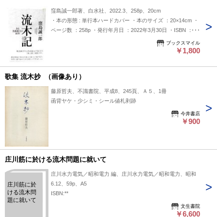
窪島誠一郎著、白水社、2022.3、258p、20cm
・本の形態 : 単行本ハードカバー ・本のサイズ ：20×14cm ・
ページ数 ：258p ・発行年月日 ：2022年3月30日 ・ISBN ：
9784560098943 ◆本の状態：非常に良い。
ブックスマイル
￥1,800
歌集 流木抄 （画像あり）
藤原哲夫、不識書院、平成8、245頁、Ａ５、1冊
函背ヤケ・少シミ・シール値札剥跡
今井書店
￥900
庄川筋に於ける流木問題に就いて
庄川水力電気／昭和電力 編、庄川水力電気／昭和電力、昭和
6.12、59p、A5
庄川筋に於
ける流木問
ISBN:**
題に就いて
文生書院
￥6,600