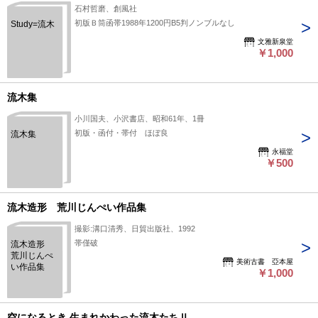
石村哲磨、創風社
初版Ｂ筒函帯1988年1200円B5判ノンブルなし
Study=流木
文雅新泉堂
￥1,000
流木集
小川国夫、小沢書店、昭和61年、1冊
初版・函付・帯付 ほぼ良
流木集
永福堂
￥500
流木造形 荒川じんぺい作品集
撮影:溝口清秀、日貿出版社、1992
帯僅破
流木造形
荒川じんぺ
美術古書 亞本屋
い作品集
￥1,000
空になるとき 生まれかわった流木たちⅡ