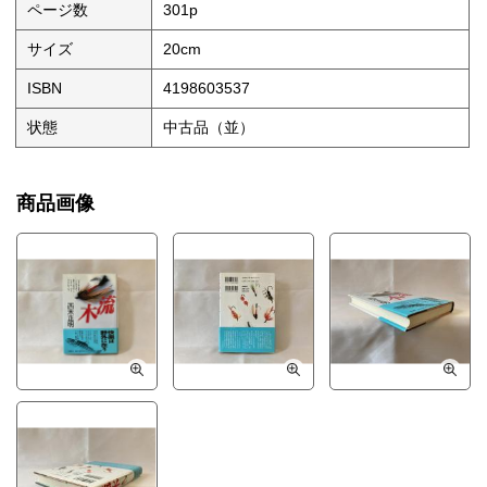
ページ数
301p
サイズ
20cm
ISBN
4198603537
状態
中古品（並）
商品画像