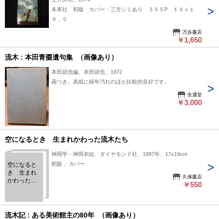
未來社 初版 カバー・三方シミあり ３５５P １４ｘ１
９．５
万歩書店
￥1,650
流木 : 本田青棗遺句集 （画像あり）
本田節也編、本田節也、1972
函つき。表紙に経年汚れのほか比較的良好です。
全適堂
￥3,000
空になるとき 生まれかわった流木たち
神岡学・神岡衣絵、ダイヤモンド社、1997年、17x19cm
初版 、カバー
空になると
き 生まれ
久保書店
かわった流
￥550
木たち
流木記 : ある美術館主の80年 （画像あり）