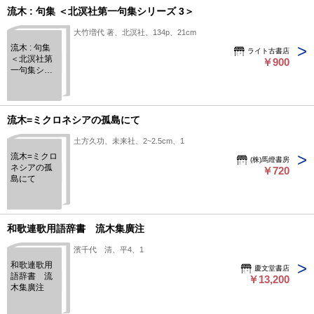
流木 : 句集 ＜北溟社第一句集シリーズ 3＞
大竹増代 著、北溟社、134p、21cm
流木 : 句集
ライト古書店
＜北溟社第
￥900
一句集シリ
ーズ 3＞
流木=ミクロネシアの孤島にて
土方久功、未来社、2~2.5cm、1
流木=ミクロ
(株)馬燈書房
ネシアの孤
￥720
島にて
和歌連歌用語辞書 流木集廣注
濱千代 清、平4、1
和歌連歌用
慶文堂書店
語辞書 流
￥13,200
木集廣注