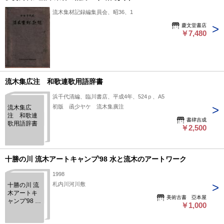
流木集材記録編集員会、昭36、1
慶文堂書店
￥7,480
流木集広注 和歌連歌用語辞書
浜千代清編、臨川書店、平成4年、524ｐ、A5
初版 函少ヤケ 流木集廣注
流木集広
注 和歌連
書肆吉成
歌用語辞書
￥2,500
十勝の川 流木アートキャンプ'98 水と流木のアートワーク
1998
札内川河川敷
十勝の川 流
木アートキ
美術古書 亞本屋
ャンプ'98 水
￥1,000
と流木のア
ートワーク