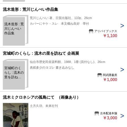
流木造形 : 荒川じんぺい作品集
荒川じんぺい 著、日貿出版社、110p、26cm
カバーにヤケ・スレ 本文概ね良好 帯付
流木造形 : 荒
川じんぺい
アリバイブックス
作品集
￥1,100
宮城町のくらし : 流木の里を訪ねて 企画展
仙台市歴史民俗資料館、1988、1冊 (頁付なし)、26cm
表紙多少のヨゴレ 書き込みなし
宮城町のく
らし : 流木の
阿武隈書房
里を訪ねて
￥1,000
企画展
流木ミクロネシアの孤島にて （画像あり）
土方久功、未来社刊
古本配達本舗
￥3,000