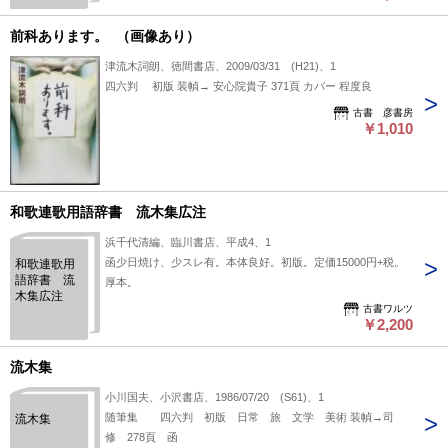
前科あります。 （画像あり）
津流木詞朗、徳間書店、2009/03/31 (H21)、1
四六判 初版 装幀→ 安心院貴子 371頁 カバー 程度良
古書 彦書房
￥1,010
和歌連歌用語辞書 流木集広注
浜千代清編、臨川書店、平成4、1
函少日焼け、少スレ有。本体良好。初版。定価15000円+税。
和歌連歌用
語辞書 流
厚本。
木集広注
古書ワルツ
￥2,200
流木集
小川国夫、小沢書店、1986/07/20 (S61)、1
随筆集 四六判 初版 日常 旅 文学 美術 装幀→司
流木集
修 278頁 函