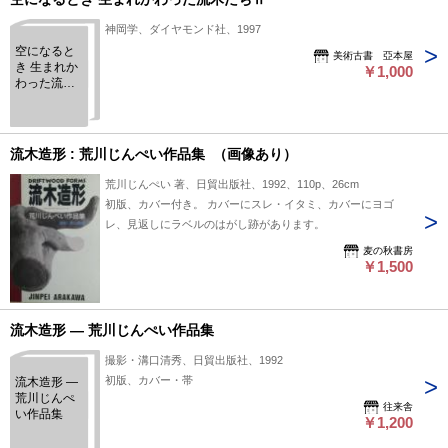
神岡学、ダイヤモンド社、1997
空になると
美術古書 亞本屋
き 生まれか
￥1,000
わった流木
たちⅡ
流木造形 : 荒川じんぺい作品集 （画像あり）
荒川じんぺい 著、日貿出版社、1992、110p、26cm
初版、カバー付き。 カバーにスレ・イタミ、カバーにヨゴ
レ、見返しにラベルのはがし跡があります。
麦の秋書房
￥1,500
流木造形 ― 荒川じんぺい作品集
撮影・溝口清秀、日貿出版社、1992
初版、カバー・帯
流木造形 ―
荒川じんぺ
往来舎
い作品集
￥1,200