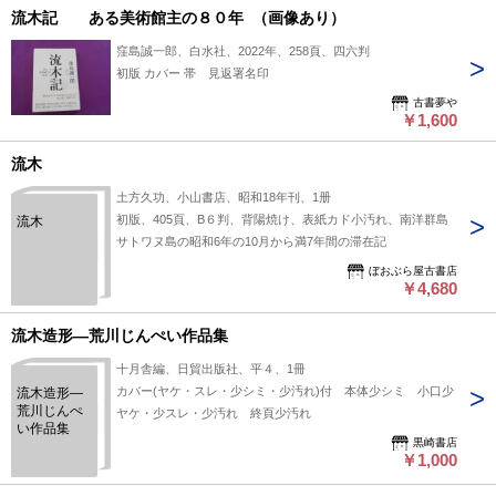
しいレイア
流木記 ある美術館主の８０年 （画像あり）
ウトでの飼
育法
窪島誠一郎、白水社、2022年、258頁、四六判
初版 カバー 帯 見返署名印
古書夢や
￥1,600
流木
土方久功、小山書店、昭和18年刊、1册
初版、405頁、B６判、背陽焼け、表紙カド小汚れ、南洋群島
流木
サトワヌ島の昭和6年の10月から満7年間の滞在記
ぼおぶら屋古書店
￥4,680
流木造形―荒川じんぺい作品集
十月舎編、日貿出版社、平４、1冊
カバー(ヤケ・スレ・少シミ・少汚れ)付 本体少シミ 小口少
流木造形―
荒川じんぺ
ヤケ・少スレ・少汚れ 終頁少汚れ
い作品集
黒崎書店
￥1,000