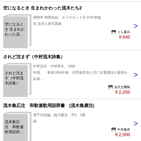
空になるとき 生まれかわった流木たち2
神岡学 神岡衣絵、ダイヤモンド社 97年初版
並 流木人形写真集
空になると
き 生まれか
りら書店
わった流木
￥840
たち2
されど沈まず（中村流木詩集）
中村流木、中村和夫、1966
94頁、「著者1954年春、石野覚氏等と共に全電通詩人集団を
されど沈ま
ず（中村流
結成…」
木詩集）
金沢文圃閣
￥2,200
流木集広注 和歌連歌用語辞書 (流木集廣注)
濱千代清編、臨川書店、平4、1冊
函
流木集広
注 和歌連
中井書房
歌用語辞
￥2,500
書 (流木集