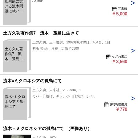
A5 59P
庄川筋に於
ける流木問
三書樓
題に就い
￥5,000
て 蔵印有
土方久功著作集7 流木 孤島に生きて
土方久功、三一書房、1992年6月30日、404頁、1冊
初版 帯 函 月報 定価￥5500
土方久功著
作集7 流
なざわ書店
木 孤島に
￥3,560
生きて
流木=ミクロネシアの孤島にて
土方久功、未来社、2.5~3cm、1
カバー日焼け、キレ。小口日焼け、シミ。
流木=ミクロ
ネシアの孤
(株)馬燈書房
島にて
￥770
流木＝ミクロネシアの孤島にて （画像あり）
土方久功、1974