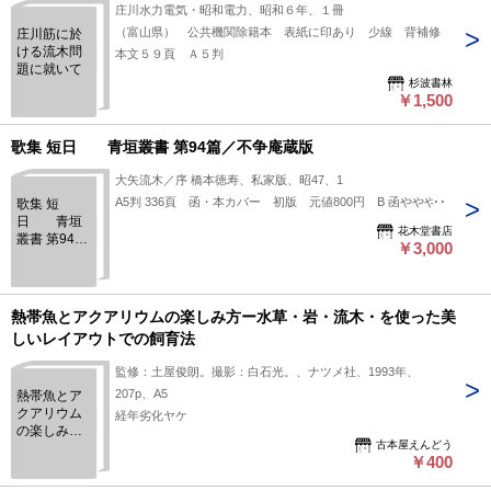
庄川水力電気・昭和電力、昭和６年、１冊
（富山県） 公共機関除籍本 表紙に印あり 少線 背補修
庄川筋に於
ける流木問
本文５９頁 Ａ５判
題に就いて
杉波書林
￥1,500
歌集 短日 青垣叢書 第94篇／不争庵蔵版
大矢流木／序 橋本徳寿、私家版、昭47、1
A5判 336頁 函・本カバー 初版 元値800円 B 函やややけ
歌集 短
日 青垣
花木堂書店
叢書 第94篇
￥3,000
／不争庵蔵
版
熱帯魚とアクアリウムの楽しみ方ー水草・岩・流木・を使った美
しいレイアウトでの飼育法
監修：土屋俊朗。撮影：白石光。、ナツメ社、1993年、
207p、A5
熱帯魚とア
クアリウム
経年劣化ヤケ
の楽しみ方
古本屋えんどう
ー水草・
￥400
岩・流木・
を使った美