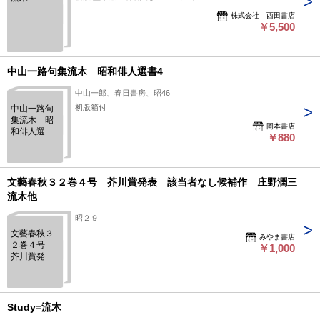
株式会社 西田書店
￥5,500
中山一路句集流木 昭和俳人選書4
中山一郎、春日書房、昭46
初版箱付
中山一路句
集流木 昭
岡本書店
和俳人選書
￥880
4
文藝春秋３２巻４号 芥川賞発表 該当者なし候補作 庄野潤三
流木他
昭２９
文藝春秋３
みやま書店
２巻４号
￥1,000
芥川賞発
表 該当者
なし候補
作 庄野潤
三流木他
Study=流木