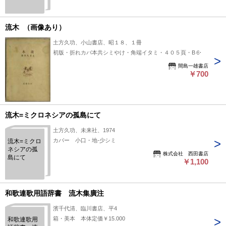
流木 （画像あり）
土方久功、小山書店、昭１８、１冊
初版・折れカバ本共シミやけ・角端イタミ・４０５頁・B６
間島一雄書店
￥700
流木=ミクロネシアの孤島にて
土方久功、未来社、1974
カバー 小口・地-少シミ
流木=ミクロ
ネシアの孤
株式会社 西田書店
島にて
￥1,100
和歌連歌用語辞書 流木集廣注
濱千代清、臨川書店、平4
箱・美本 本体定価￥15.000
和歌連歌用