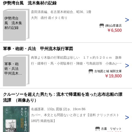
伊勢湾台風 流木集材の記録
斎田清喜編、名古屋木材組合、昭36、1冊
大判 函付 函イタミ有り
伊勢湾台
風 流木集
(株)山星書店
材の記録
￥6,500
軍事・砲術・兵法 甲州流木版行軍図
肉筆より木版の行軍絵図は珍しい １７ｘ約５２０ｃｍ 旗奉
行・鑓奉行・馬・小荷駄奉行・陣鐘・弓鳥銃頭等 小痛みあり
軍事・砲
術・兵法
古地図と城 城郭文庫
甲州流木版
￥19,800
行軍図
クルーソーを超えた男たち : 流木で帰還船を造った志布志船の漂
流譚 （画像あり）
名越護著、132p, 図版 [2] p、19cm B6
カバー、本文とも問題ないと存じます【送料 クリックポスト
185円 簡易包装】
古書 リゼット