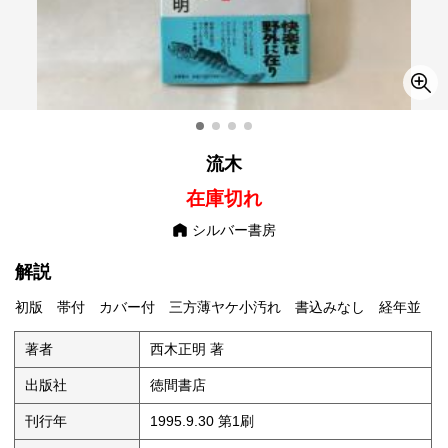
流木
在庫切れ
シルバー書房
解説
初版 帯付 カバー付 三方薄ヤケ小汚れ 書込みなし 経年並
著者
西木正明 著
出版社
徳間書店
刊行年
1995.9.30 第1刷