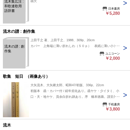
函欠
流木集広注 :
和歌連歌用
日本書房
語辞書
￥5,280
流木の譜 : 創作集
上田千之 著、上田千之、1988、309p、20cm
カバー 上角端に薄い折れしわ（５０ｐ） 表紙に薄い小しみ
流木の譜 : 創
作集
ユニコーン
￥2,000
歌集 短日 （画像あり）
大矢流木、大矢鍬太郎、昭和47/初版、336p、22cm
初版本 函・カバー付 / 経年劣化あり。函ヤケ・少イタミ、小
口・天・地ヤケ、頁余白折れ跡あり。序 橋本徳壽。謹呈栞
(印字)付。 ■海外発送には対応していません
千机書房
￥3,800
流木