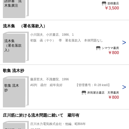
語辞書 流
並樹書店
木集廣注
￥3,500
流木集 （署名落款入）
小川国夫、小沢書店、1986、1
初版 函（ヤケ） 帯 署名落款入 本体問題なし
流木集
（署名落款
シマウマ書房
入）
￥800
歌集 流木抄
藤原哲夫、不識書院、1996
A5判 函付 経年良好 【管理番号：R-28 kte0】
歌集 流木
抄
井筒屋古書店 天導書房
￥800
庄川筋に於ける流木問題に就いて 蔵印有
庄川水力電気株式会社・他編、昭和6年