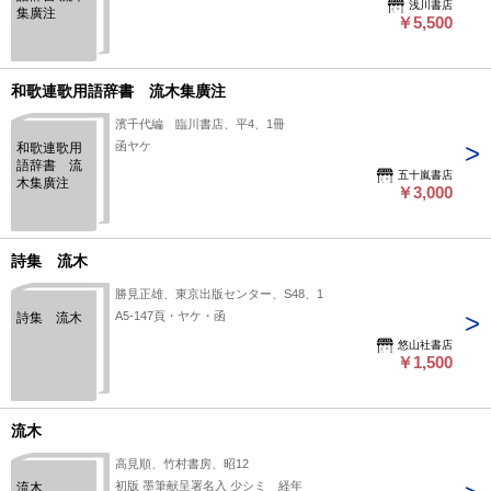
浅川書店
集廣注
￥5,500
和歌連歌用語辞書 流木集廣注
濱千代編 臨川書店、平4、1冊
函ヤケ
和歌連歌用
語辞書 流
五十嵐書店
木集廣注
￥3,000
詩集 流木
勝見正雄、東京出版センター、S48、1
A5-147頁・ヤケ・函
詩集 流木
悠山社書店
￥1,500
流木
高見順、竹村書房、昭12
初版 墨筆献呈署名入 少シミ 経年
流木