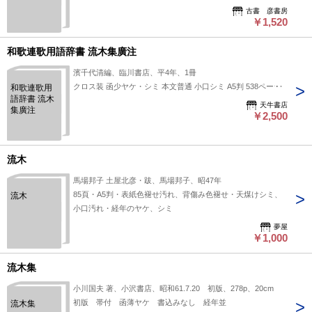
古書 彦書房
￥1,520
和歌連歌用語辞書 流木集廣注
濱千代清編、臨川書店、平4年、1冊
クロス装 函少ヤケ・シミ 本文普通 小口シミ A5判 538ページ
和歌連歌用
語辞書 流木
天牛書店
集廣注
￥2,500
流木
馬場邦子 土屋北彦・跋、馬場邦子、昭47年
85頁・A5判・表紙色褪せ汚れ、背傷み色褪せ・天煤けシミ、
流木
小口汚れ・経年のヤケ、シミ
夢屋
￥1,000
流木集
小川国夫 著、小沢書店、昭和61.7.20 初版、278p、20cm
初版 帯付 函薄ヤケ 書込みなし 経年並
流木集