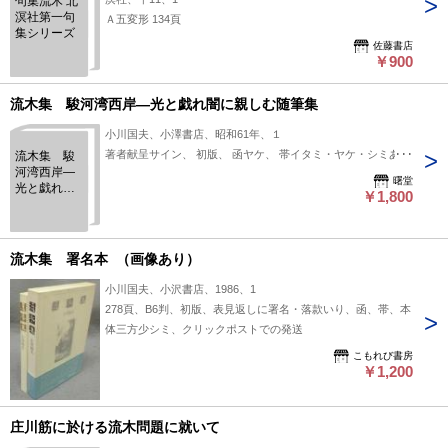
句集流木 北
溟社第一句
Ａ五変形 134頁
集シリーズ
佐藤書店
￥900
流木集 駿河湾西岸―光と戯れ闇に親しむ随筆集
小川国夫、小澤書店、昭和61年、１
著者献呈サイン、 初版、 函ヤケ、 帯イタミ・ヤケ・シミあり
流木集 駿
河湾西岸―
曙堂
光と戯れ闇
￥1,800
に親しむ随
筆集
流木集 署名本 （画像あり）
小川国夫、小沢書店、1986、1
278頁、B6判、初版、表見返しに署名・落款いり、函、帯、本
体三方少シミ、クリックポストでの発送
こもれび書房
￥1,200
庄川筋に於ける流木問題に就いて