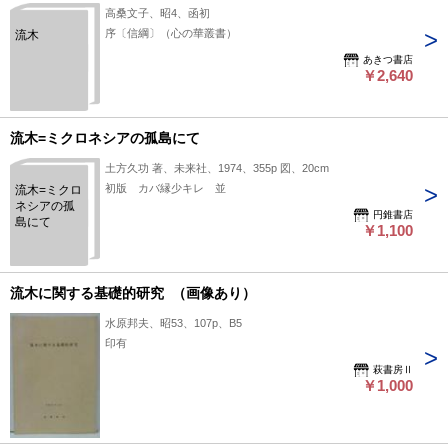
高桑文子、昭4、函初
序〔信綱〕（心の華叢書）
流木
あきつ書店
￥2,640
流木=ミクロネシアの孤島にて
土方久功 著、未来社、1974、355p 図、20cm
初版 カバ縁少キレ 並
流木=ミクロ
ネシアの孤
円錐書店
島にて
￥1,100
流木に関する基礎的研究 （画像あり）
水原邦夫、昭53、107p、B5
印有
萩書房Ⅱ
￥1,000