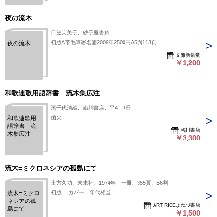
夜の流木
日笠芙美子、砂子屋書房
初版A帯毛筆署名箋2009年2500円A5判113頁
夜の流木
文雅新泉堂
￥1,200
和歌連歌用語辞書 流木集広注
濱千代清編、臨川書店、平4、1冊
函欠
和歌連歌用
語辞書 流
臨川書店
木集広注
￥3,300
流木=ミクロネシアの孤島にて
土方久功、未来社、1974年 一冊、355頁、B6判
初版 カバー 年代相当
流木=ミクロ
ネシアの孤
ART RICEよねづ書店
島にて
￥1,500