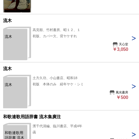
流木
高見順、竹村書房、昭１２、１
初版、カバー欠、背ヤケすれ
流木
天心堂
￥3,050
流木
土方久功、小山書店、昭和18
初版 本体のみ 経年ヤケ・シミ
流木
風光書房
￥500
和歌連歌用語辞書 流木集廣注
濱千代清編、臨川書店、平成4年
函
和歌連歌用
語辞書 流木