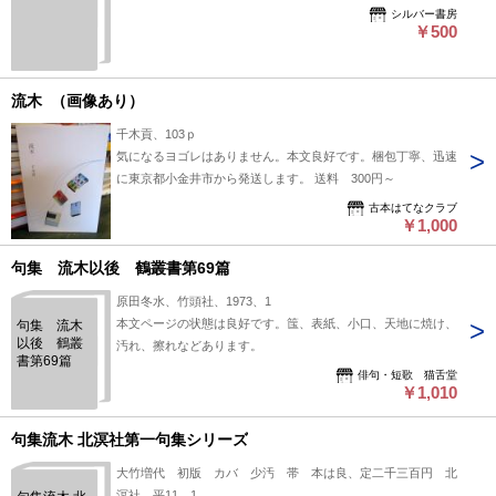
シルバー書房
￥500
流木 （画像あり）
千木貢、103ｐ
気になるヨゴレはありません。本文良好です。梱包丁寧、迅速
に東京都小金井市から発送します。 送料 300円～
古本はてなクラブ
￥1,000
句集 流木以後 鶴叢書第69篇
原田冬水、竹頭社、1973、1
本文ページの状態は良好です。筺、表紙、小口、天地に焼け、
句集 流木
以後 鶴叢
汚れ、擦れなどあります。
書第69篇
俳句・短歌 猫舌堂
￥1,010
句集流木 北溟社第一句集シリーズ
大竹増代 初版 カバ 少汚 帯 本は良、定二千三百円 北
溟社、平11、1