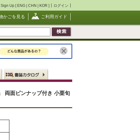
Sign Up [
ENG
|
CHN
|
KOR
]
ログイン
物かごを見る
ご利用ガイド
！」 両面ピンナップ付き 小栗旬