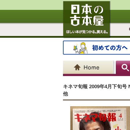
キネマ旬報 2009年4月下旬号
他