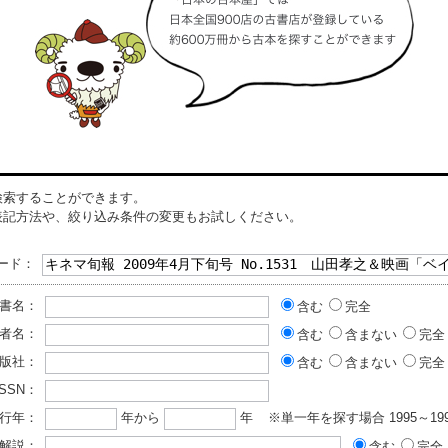
検索することができます。
表記方法や、絞り込み条件の変更もお試しください。
ード：
書名：
含む
完全
者名：
含む
含まない
完全
版社：
含む
含まない
完全
ISSN：
行年：
年から
年
※単一年を探す場合 1995～199
解説：
含む
完全