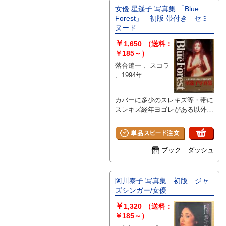
女優 星遥子 写真集 「Blue
Forest」 初版 帯付き セミ
ヌード
￥
1,650
（送料：
￥185～）
落合遼一 、スコラ
、1994年
カバーに多少のスレキズ等・帯に
スレキズ経年ヨゴレがある以外は
特に目立つダメージはなく、ペー
ジは比較的使用感のないキレイな
状態です。 A
ブック ダッシュ
阿川泰子 写真集 初版 ジャ
ズシンガー/女優
￥
1,320
（送料：
￥185～）