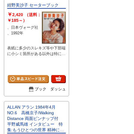
紺野美沙子 セーターブック
￥
2,420
（送料：
￥185～）
、日本ヴォーグ社
、1992年
表紙に多少のスレキズ等や下部端
に小シミ箇所がある以外は特に大
きなダメージはなく、ページは比
較的キレイな状態です。
ブック ダッシュ
ALLAN アラン 1984年4月
NO.6 高橋京子/Walking
Distance 両面ピンナップ付
平野威馬雄 インタビュー 特
集:もうひとつの世界 精神につ