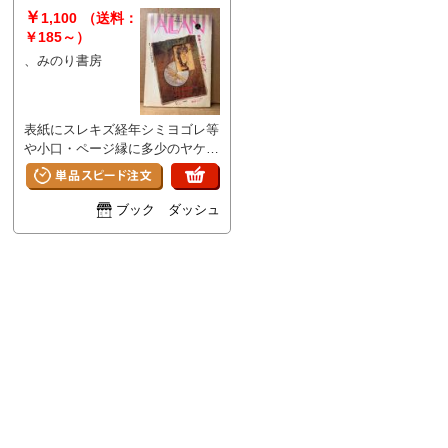
いて 山田章博・まつざきあけ
￥
1,100
（送料：
み・木村べん 他 少女のため
￥185～）
の耽美派マガジン 隔月刊 耽
、みのり書房
美系
表紙にスレキズ経年シミヨゴレ等
や小口・ページ縁に多少のヤケ/
経年シミがあります。それ以外は
特に目立つ大きなイタミはなく、
ページその他部分は概ね良好で
ブック ダッシュ
す。