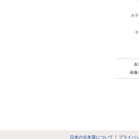
カテ
そ
表
画像
日本の古本屋について
プライバ