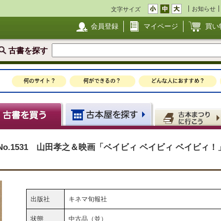
お知らせ
文字サイズ
会員登録
マイページ
買い
古書を探す
 No.1531 山田孝之＆映画「ベイビィ ベイビィ ベイビィ
出版社
キネマ旬報社
状態
中古品（並）