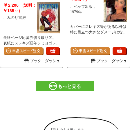
の耽美派マガジン 隔月刊 耽
￥
2,200
（送料：
、ペップ出版 、
美系
￥185～）
1979年
、みのり書房
カバーにスレキズ等がある以外は
特に目立つ大きなダメージはな
最終ページ応募券切り取り欠。
く、ページ自体は比較的使用感少
表紙にスレキズ経年シミヨゴレ等
ないキレイな状態です。 A
や小口・ページ縁にヤケがある以
外は特に目立つ大きなイタミはな
く、ページその他部分は経年の割
ブック ダッシュ
ブック ダッシュ
に良好です。
もっと見る