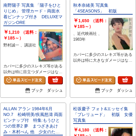
南野陽子 写真集 「陽子をひと
秋本奈緒美 写真集
りじめ」 管理カード・両面水
「4SEASONS」 初版
着ピンナップ付き DELUXEマ
￥
1,650
（送料：
ガジンORE
￥185～）
￥
1,210
（送料：
、近代映画社 、
￥185～）
1983年
野村誠一 、講談社
カバーに多少のスレキズ等がある
以外は特に大きなダメージはな
カバーに多少のスレキズ等がある
く、ページ部分は比較的使用感の
以外は特に目立つダメージはな
ないキレイな状態です。
く、ページは比較的使用感のない
キレイな状態です。 A
ブック ダッシュ
ブック ダッシュ
ALLAN アラン 1984年6月
松坂慶子 フォト&エッセイ集
NO.7 松崎明美/疾風怒濤 両面
「プレリュード」 初版 女優
ピンナップ付 特集:もうひと
写真集
つの世界2 夢 まつざきあけ
￥
4,180
（送料：
み・木村べん 他 少女のため
￥185～）