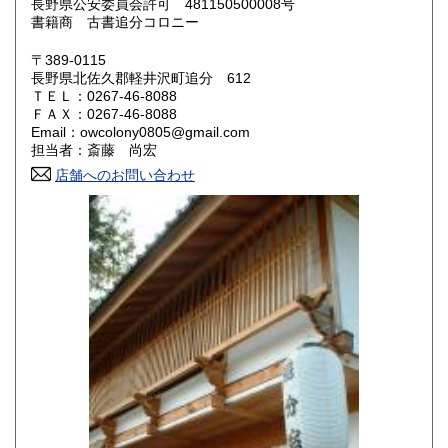
長野県公安委員会許可 481150500008号
鳥取県
島根県
600円
600円
書籍商 古書追分コロニー
岡山県
広島県
600円
600円
〒389-0115
長野県北佐久郡軽井沢町追分 612
ＴＥＬ：0267-46-8088
山口県
徳島県
600円
600円
ＦＡＸ：0267-46-8088
Email：owcolony0805@gmail.com
香川県
愛媛県
600円
600円
担当者：斎藤 尚宏
店舗へのお問い合わせ
高知県
福岡県
600円
600円
佐賀県
長崎県
600円
600円
熊本県
大分県
600円
600円
宮崎県
鹿児島県
600円
600円
沖縄県
600円