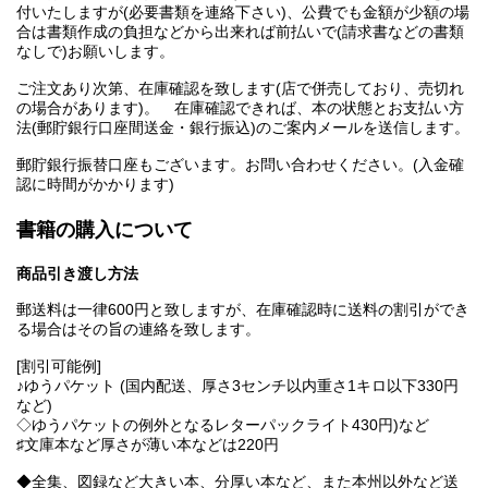
付いたしますが(必要書類を連絡下さい)、公費でも金額が少額の場
合は書類作成の負担などから出来れば前払いで(請求書などの書類
なしで)お願いします。
ご注文あり次第、在庫確認を致します(店で併売しており、売切れ
の場合があります)。 在庫確認できれば、本の状態とお支払い方
法(郵貯銀行口座間送金・銀行振込)のご案内メールを送信します。
郵貯銀行振替口座もございます。お問い合わせください。(入金確
認に時間がかかります)
書籍の購入について
商品引き渡し方法
郵送料は一律600円と致しますが、在庫確認時に送料の割引ができ
る場合はその旨の連絡を致します。
[割引可能例]
♪ゆうパケット (国内配送、厚さ3センチ以内重さ1キロ以下330円
など)
◇ゆうパケットの例外となるレターパックライト430円)など
♯文庫本など厚さが薄い本などは220円
◆全集、図録など大きい本、分厚い本など、また本州以外など送