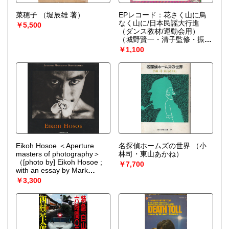
菜穂子
（堀辰雄 著）
EPレコード：花さく山に鳥
なく山に/日本民謡大行進
￥5,500
（ダンス教材/運動会用）
（城野賢一・清子監修・振
付）
￥1,100
Eikoh Hosoe ＜Aperture
名探偵ホームズの世界
（小
masters of photography＞
林司・東山あかね）
（[photo by] Eikoh Hosoe ;
￥7,700
with an essay by Mark
Holborn）
￥3,300