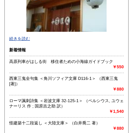
続きを読む
新着情報
高原列車がはしる街 移住者ための小海線ガイドブック
￥550
追分コロニーは「豊かな暮らし」をテーマにした「村の古本
屋」です。人が精神的に豊かな生活を送るための 様々な遊び
西東三鬼全句集 ＜角川ソフィア文庫 D116-1＞ （西東三鬼
的「衣・食・住、アート、音楽、旅、 趣味、健康、文芸、経
[著]）
済、社会、哲学、政治」 等の幅広いテーマを扱います。
￥880
「日本の古本屋」で販売している古本は、隣りの「文化磁場
油や」で一部展示販売も春～秋にしています、堀辰雄、立原
ローマ諷刺詩集 ＜岩波文庫 32-125-1＞ （ペルシウス, ユウェ
道造、加藤周一などのゆかりの土地柄です。信州にお越しの
ナーリス 作 ; 国原吉之助 訳）
場合はどうぞお立ち寄り下さい。
￥1,540
沿線名：しなの鉄道
怪建築十二段返し ＜大陸文庫＞ （白井喬二 著）
最寄駅：信濃追分駅
￥880