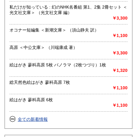
営業時間：12:00〜17:00
定休日：火・水曜日(夏季:毎日営業、冬季:天気次第)
私だけが知っている : 幻のNHK名番組 第1、2集 2冊セット ＜
光文社文庫＞ （光文社文庫 編）
書籍の買取について
￥3,300
◇近隣であれば書籍の買取をしています。少数であれば店へ
オコナー短編集 ＜新潮文庫＞ （須山静夫 訳）
の持ち込み、あるいは量が多い場合はまずは電話などで相談
￥1,100
をさせていただくこともあります。
高原 ＜中公文庫＞ （川端康成 著）
買取が出来る本とそうでない本があります、メール・電話等
￥3,300
で連絡頂ければと思います。
絵はがき 蓼科高原 5枚 パノラマ（2枚つづり）1枚
取り扱い分野
￥1,320
哲学宗教、歴史、社会科学、美術工芸、外国文学、趣味、サ
ブカルチャー、古書一般（その他）
総天然色絵はがき 蓼科高原 7枚
￥1,100
絵はがき 蓼科高原 6枚
￥1,100
全ての新着情報