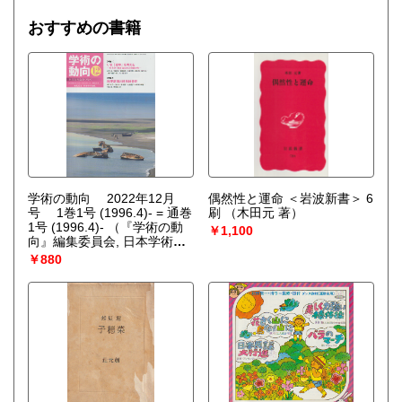
おすすめの書籍
学術の動向 2022年12月
偶然性と運命 ＜岩波新書＞ 6
号 1巻1号 (1996.4)- = 通巻
刷
（木田元 著）
1号 (1996.4)-
（『学術の動
￥1,100
向』編集委員会, 日本学術会
議 編）
￥880