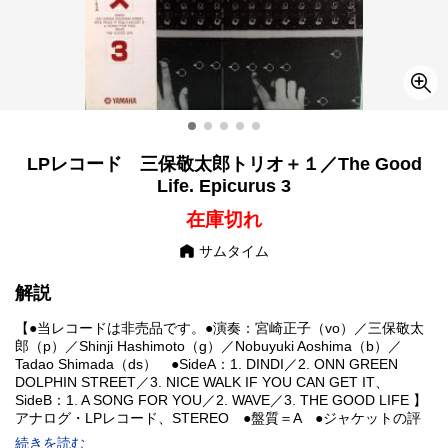
LPレコード 三保敬太郎トリオ＋１／The Good
Life. Epicurus 3
在庫切れ
サムタイム
解説
【●当レコードは非売品です。●演奏：宮崎正子（vo）／三保敬太
郎（p）／Shinji Hashimoto（g）／Nobuyuki Aoshima（b）／
Tadao Shimada（ds） ●SideA：1. DINDI／2. ONN GREEN
DOLPHIN STREET／3. NICE WALK IF YOU CAN GET IT、
SideB：1. A SONG FOR YOU／2. WAVE／3. THE GOOD LIFE 】
アナログ・LPレコード、STEREO ●盤質＝A ●ジャケットの評
価＝A 経年並 ●ライナーの評価＝A- 少痛みと小汚れ ●帯の評価
続きを読む