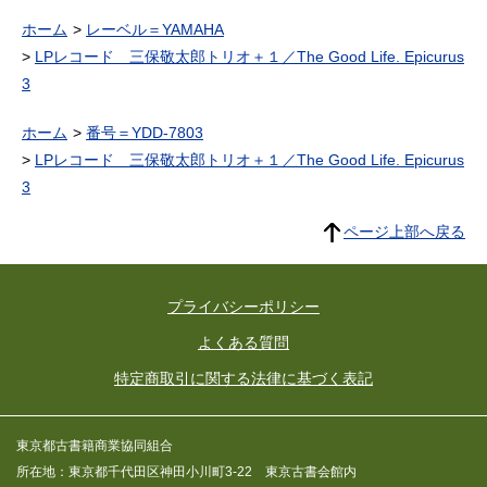
ホーム
レーベル＝YAMAHA
LPレコード 三保敬太郎トリオ＋１／The Good Life. Epicurus
3
ホーム
番号＝YDD-7803
LPレコード 三保敬太郎トリオ＋１／The Good Life. Epicurus
3
ページ上部へ戻る
プライバシーポリシー
よくある質問
特定商取引に関する法律に基づく表記
東京都古書籍商業協同組合
所在地：東京都千代田区神田小川町3-22 東京古書会館内