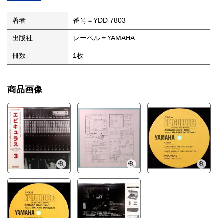
＝A- 少痛みと少汚れ有り ◎評価の段階：【S／A／A-／B／B-
／C 】
著者
番号＝YDD-7803
出版社
レーベル＝YAMAHA
冊数
1枚
商品画像