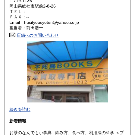
〒719-1136
大阪府
兵庫県
300円
300円
岡山県総社市駅前2-8-26
ＴＥＬ：--
奈良県
和歌山県
ＦＡＸ：--
300円
300円
Email：husityousyoten@yahoo.co.jp
担当者：前田浩一
鳥取県
島根県
300円
300円
店舗へのお問い合わせ
岡山県
広島県
300円
300円
山口県
徳島県
300円
300円
香川県
愛媛県
300円
300円
高知県
福岡県
300円
300円
佐賀県
長崎県
300円
300円
不死鳥BOOKSでは、書籍だけでなくCD、DVD、レコード、
熊本県
大分県
300円
300円
続きを読む
ゲーム、おもちゃ、骨董品まであらゆるものの買い取りがで
きます。店主が、日本全国買取にお伺いいたします。お気軽
宮崎県
鹿児島県
新着情報
300円
300円
にお問い合わせください。出張費は、無料です。
お茶のなんでも小事典 : 飲み方、食べ方、利用法の科学 ＜ブ
沖縄県
300円
沿線名：伯備線・桃太郎線(吉備線)