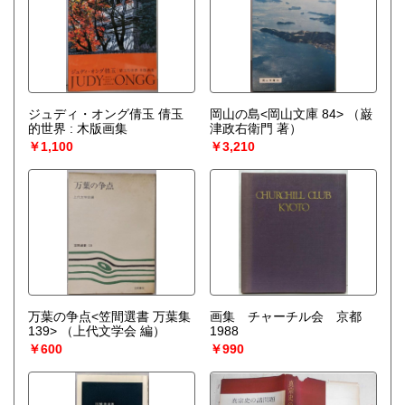
ジュディ・オング倩玉 倩玉
岡山の島<岡山文庫 84>
（巌
的世界 : 木版画集
津政右衛門 著）
￥1,100
￥3,210
万葉の争点<笠間選書 万葉集
画集 チャーチル会 京都
139>
（上代文学会 編）
1988
￥600
￥990