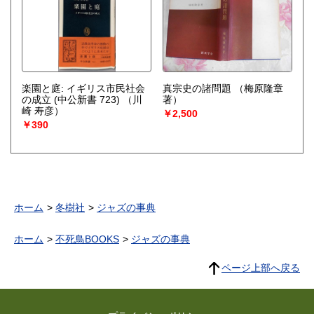
楽園と庭: イギリス市民社会
真宗史の諸問題
（梅原隆章
の成立 (中公新書 723)
（川
著）
崎 寿彦）
￥2,500
￥390
ホーム
冬樹社
ジャズの事典
ホーム
不死鳥BOOKS
ジャズの事典
ページ上部へ戻る