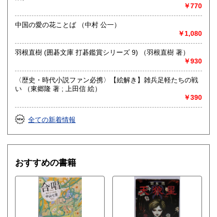
￥770
中国の愛の花ことば （中村 公一）
￥1,080
羽根直樹 (囲碁文庫 打碁鑑賞シリーズ 9) （羽根直樹 著）
￥930
〈歴史・時代小説ファン必携〉【絵解き】雑兵足軽たちの戦
い （東郷隆 著 ; 上田信 絵）
￥390
全ての新着情報
おすすめの書籍