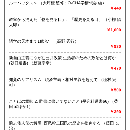
ルーバックス＞ （大坪檀 監修 ; O-CHA学構想会 編）
最寄駅：総社駅
￥440
営業時間：9時から17時
定休日：年中無休
教室から消えた「物を見る目」、「歴史を見る目」 （小柳 陽
太郎）
書籍の買取について
￥1,000
不死鳥BOOKSでは、書籍だけでなくCD、DVD、レコード、
ゲーム、おもちゃ、骨董品まであらゆるものの買い取りがで
語学の天才まで1億光年 （高野 秀行）
きます。店主が、日本全国買取にお伺いいたします。お気軽
￥930
にお問い合わせください。出張費は、無料です。
新自由主義にゆがむ公共政策 生活者のための政治とは何か
(朝日選書) （新藤宗幸）
取り扱い分野
￥470
哲学宗教、歴史、社会科学、自然科学、美術工芸、趣味、外
国書、サブカルチャー、古書一般（その他）
知覚のリアリズム : 現象主義・相対主義を超えて （種村 完
オールジャンル
司）
￥500
ことばの意味 2: 辞書に書いてないこと (平凡社選書66) （柴
田 武ほか1）
￥390
魏志倭人伝の解明: 西尾幹二国民の歴史を批判する （藤田 友
治）