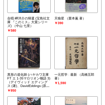
合唱 岬洋介の帰還 (宝島社文
天狼星
（栗本薫 著）
庫 『このミス』大賞シリー
￥390
ズ)
（中山 七里）
￥580
異形の道化師 (ハヤカワ文庫
一元哲学 : 最新
（高橋五郎
FT エ 1-35マロリオン物語 3)
著）
（デイヴィッド エディング
￥1,590
ス (著)、DavidEddings (原
名)、宇佐川 晶子 (翻訳)）
￥950