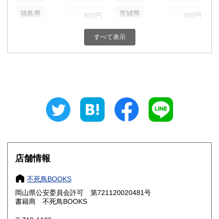
福島県
茨城県
300円
300円
栃木県
群馬県
300円
300円
すべて表示
埼玉県
千葉県
300円
300円
東京都
神奈川県
300円
300円
新潟県
富山県
300円
300円
石川県
福井県
300円
300円
山梨県
長野県
300円
300円
店舗情報
岐阜県
静岡県
300円
300円
不死鳥BOOKS
愛知県
三重県
300円
300円
岡山県公安委員会許可 第721120020481号
書籍商 不死鳥BOOKS
滋賀県
京都府
300円
300円