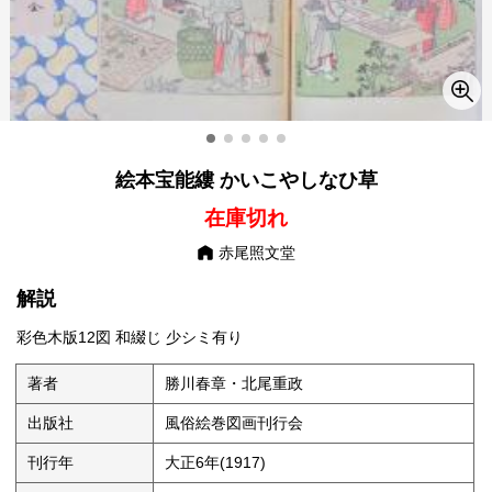
絵本宝能縷 かいこやしなひ草
在庫切れ
赤尾照文堂
解説
彩色木版12図 和綴じ 少シミ有り
著者
勝川春章・北尾重政
出版社
風俗絵巻図画刊行会
刊行年
大正6年(1917)