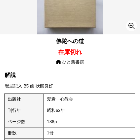
佛陀への道
在庫切れ
ひと葉書房
解説
献呈記入 B5 函 状態良好
出版社
愛宕一心教会
刊行年
昭和62年
ページ数
138p
冊数
1冊