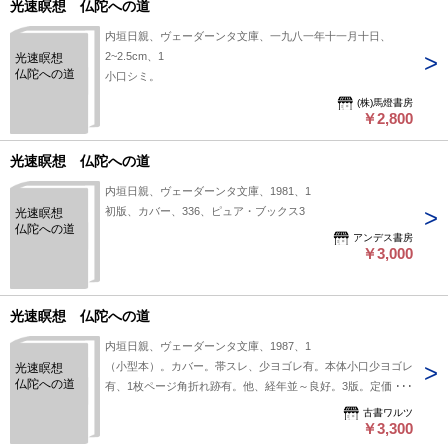
光速瞑想 仏陀への道
内垣日親、ヴェーダーンタ文庫、一九八一年十一月十日、
2~2.5cm、1
光速瞑想
仏陀への道
小口シミ。
(株)馬燈書房
￥2,800
光速瞑想 仏陀への道
内垣日親、ヴェーダーンタ文庫、1981、1
初版、カバー、336、ピュア・ブックス3
光速瞑想
仏陀への道
アンデス書房
￥3,000
光速瞑想 仏陀への道
内垣日親、ヴェーダーンタ文庫、1987、1
（小型本）。カバー。帯スレ、少ヨゴレ有。本体小口少ヨゴレ
光速瞑想
仏陀への道
有、1枚ページ角折れ跡有。他、経年並～良好。3版。定価
1500円。黄色背カバー。
古書ワルツ
￥3,300