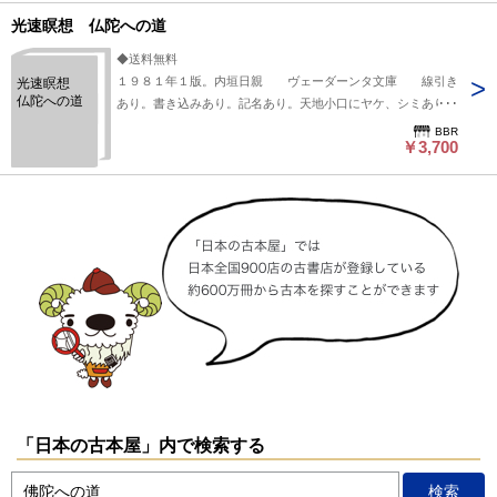
光速瞑想 仏陀への道
◆送料無料
１９８１年１版。内垣日親 ヴェーダーンタ文庫 線引き
光速瞑想
仏陀への道
あり。書き込みあり。記名あり。天地小口にヤケ、シミあり。
カバーに多少のスレ、キズはありますが、中身状態は並です。
BBR
￥3,700
「日本の古本屋」内で検索する