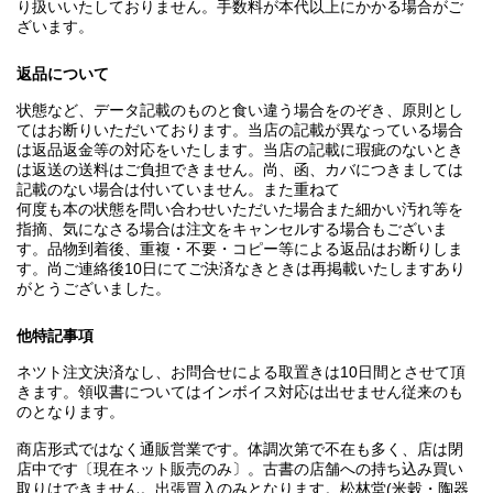
り扱いいたしておりません。手数料が本代以上にかかる場合がご
ざいます。
返品について
状態など、データ記載のものと食い違う場合をのぞき、原則とし
てはお断りいただいております。当店の記載が異なっている場合
は返品返金等の対応をいたします。当店の記載に瑕疵のないとき
は返送の送料はご負担できません。尚、函、カバにつきましては
記載のない場合は付いていません。また重ねて
何度も本の状態を問い合わせいただいた場合また細かい汚れ等を
指摘、気になさる場合は注文をキャンセルする場合もございま
す。品物到着後、重複・不要・コピー等による返品はお断りしま
す。尚ご連絡後10日にてご決済なきときは再掲載いたしますあり
がとうございました。
他特記事項
ネツト注文決済なし、お問合せによる取置きは10日間とさせて頂
きます。領収書についてはインボイス対応は出せません従来のも
のとなります。
商店形式ではなく通販営業です。体調次第で不在も多く、店は閉
店中です〔現在ネット販売のみ〕。古書の店舗への持ち込み買い
取りはできません。出張買入のみとなります。松林堂(米穀・陶器