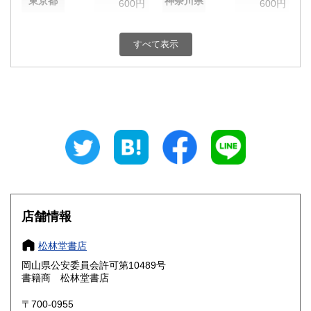
東京都
神奈川県
600円
600円
新潟県
富山県
600円
600円
すべて表示
石川県
福井県
600円
600円
山梨県
長野県
600円
600円
岐阜県
静岡県
600円
600円
愛知県
三重県
600円
600円
滋賀県
京都府
600円
600円
大阪府
兵庫県
600円
600円
店舗情報
奈良県
和歌山県
600円
600円
松林堂書店
岡山県公安委員会許可第10489号
鳥取県
島根県
600円
600円
書籍商 松林堂書店
岡山県
広島県
600円
600円
〒700-0955