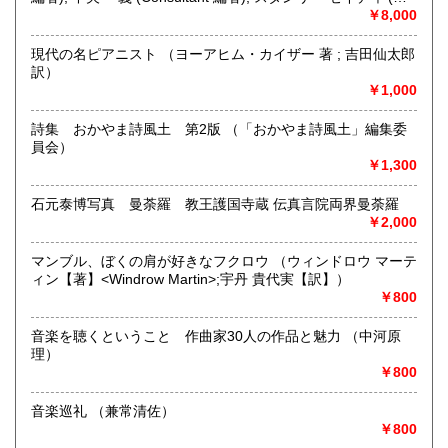
文庫は買い取りできません。
者)）
￥8,000
取り扱い分野
現代の名ピアニスト （ヨーアヒム・カイザー 著 ; 吉田仙太郎
訳）
-
￥1,000
詩集 おかやま詩風土 第2版 （「おかやま詩風土」編集委
員会）
￥1,300
石元泰博写真 曼荼羅 教王護国寺蔵 伝真言院両界曼荼羅
￥2,000
マンブル、ぼくの肩が好きなフクロウ （ウィンドロウ マーテ
ィン【著】<Windrow Martin>;宇丹 貴代実【訳】）
￥800
音楽を聴くということ 作曲家30人の作品と魅力 （中河原
理）
￥800
音楽巡礼 （兼常清佐）
￥800