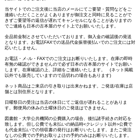
当サイトでのご注文後に当店のメールにてご要望・質問などをご
連絡いただくことがよくありますが御注文と同時に見ることがで
きずご要望等の返信が遅れてキャンセルになることがありますの
でご連絡も日本の古本屋のサイト上でお願いいたします。
全品前金制とさせていただいております。御入金の確認後の発送
となります。お電話FAXでの送品代金振替後払いでのご注文には対
応いたしません。
お電話・メ-ル・FAXでのご注文はお断りいたします。在庫の即時
有無の確認ができませんので必ず日本の古本屋のサイトでお願い
します。在庫確認の上、詳細をご連絡いたします。 (ネット掲載
以外でも販売していますので品切れの場合もあります)
ネット商品はご来店の引き取りは出来かねます。ご発送/在庫は店
舗とは別住所となります。
日曜祭日の受注は当店の休日にてご返信が遅れることがありま
す。郵便局の休みの土曜休日のご発送はできません。
図書館・大学公共機関の公費購入の場合、後払諸手続きの対応を
致します。但し公費でも未払いの納品時<クレジット以外>公費で
も代金未払いでの領収書の発行はお断りいたします。またご発注
なしの公費での予約お取りよけの予約のみはお断りいたします。