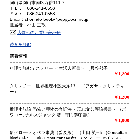
岡山県岡山市南区万倍111-7
ＴＥＬ：086-241-0558
山口県
徳島県
600円
600円
ＦＡＸ：086-241-0558
Email：shorindo-book@poppy.ocn.ne.jp
香川県
愛媛県
600円
600円
担当者：小山 正敬
店舗へのお問い合わせ
高知県
福岡県
600円
600円
お電話FAXでの在庫照会とご注文はお断りいたします。ご質
続きを読む
問等はメールではなく必ず日本の古本屋のサイトからお願い
佐賀県
長崎県
600円
600円
します。(公費後払い購入合計3000円未満の商品は公費購入
新着情報
をお受けできません)公費でのご注文も日本の古本屋のサイト
熊本県
大分県
600円
600円
からご注文お願いします。
料理で読むミステリー ＜生活人新書＞ （貝谷郁子 ）
当店では本の記事・内容についてのご質問にはお答えいたし
￥1,200
ませんので各自でご研究ください。又本のご質問も2回程度で
宮崎県
鹿児島県
600円
600円
ご容赦ください。
クリスチー 世界推理小説大系13 （アガサ・クリスティ
沖縄県
600円
ー）
沿線名：-
￥1,200
最寄駅：-
営業時間：店舗休業中
定休日：-
推理小説論 恐怖と理性の弁証法 ＜現代文芸評論叢書＞ （ボ
ワロー, ナルスジャック 著 ; 寺門泰彦 訳）
￥1,000
書籍の買取について
岡山県内・広島県東部地方出張します。品の内容をまたは
新グローヴ オペラ事典（普及版） （土田 英三郎 (Consultant
FAXでご連絡ください。百科辞典,文学全集、美術全集、古い
編者), 中矢 一義 (Consultant 編者), スタンリー セイディ (編