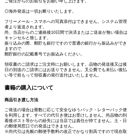
ご発注からのお取引をお願い申し上げます。
◎海外発送は一切お断りいたします。
フリーメール・スマホへの写真添付はできません。システム管理
者より返送されます。
尚、当店からのご連絡後10日間で決済またはご送金が無い場合は
キャンセルと致します。
振り込みの際、郵貯も銀行ですので普通の銀行から振込みができ
ますので
郵貯銀行の記載番号でお振込みください。
領収書のご請求はご注文時にお願いします。品物の発送後又は後
日の別送のご請求にはお送りできません。叉公費でも未払い後払
い等で前もって領収書の発行送付はいたしません。
書籍の購入について
商品引き渡し方法
ご発送の場合は冊数に応じて安全なゆうパック・レターパック便
を利用します。すべての代引き便はお受けしません。尚品物の到
着後ポスト等からの紛失には当店では責任が持てません。土・日
の郵便局窓口での発送はできません。
※尚代引は先般の郵便手数料の改正でかなり割高ですので現在取