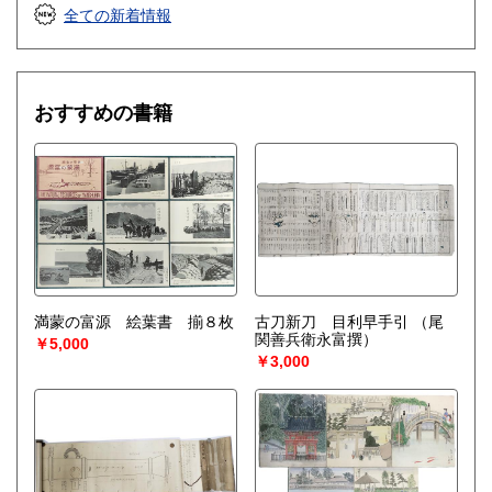
全ての新着情報
おすすめの書籍
満蒙の富源 絵葉書 揃８枚
古刀新刀 目利早手引
（尾
関善兵衛永富撰）
￥5,000
￥3,000