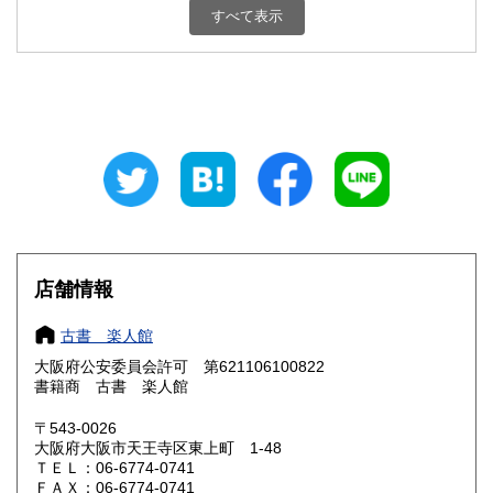
すべて表示
石川県
福井県
600円
600円
山梨県
長野県
600円
600円
岐阜県
静岡県
600円
600円
愛知県
三重県
600円
600円
滋賀県
京都府
600円
600円
大阪府
兵庫県
185円
600円
店舗情報
奈良県
和歌山県
600円
600円
古書 楽人館
大阪府公安委員会許可 第621106100822
鳥取県
島根県
600円
600円
書籍商 古書 楽人館
岡山県
広島県
600円
600円
〒543-0026
大阪府大阪市天王寺区東上町 1-48
ＴＥＬ：06-6774-0741
山口県
徳島県
600円
600円
ＦＡＸ：06-6774-0741