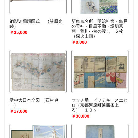
銅製迦烱熕図式
（笠原光
新東京名所 明治神宮・亀戸
睦）
の天神・目黒不動・堀切菖
蒲・荒川小台の渡し ５枚
￥35,000
（森火山画）
￥9,000
掌中大日本全図
（石村貞
マッチ函 ビフテキ スエヒ
一）
ロ（京都河原町通四条上
る） １０ヶ
￥17,000
￥30,000