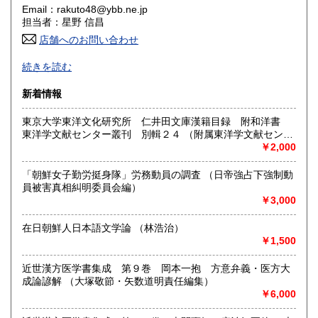
Email：rakuto48@ybb.ne.jp
香川県
愛媛県
600円
600円
担当者：星野 信昌
店舗へのお問い合わせ
高知県
福岡県
600円
600円
朝鮮・中国の戦前資料を中心に学術書から一般書まで多数
続きを読む
漢方・鍼灸書,易学、囲碁・将棋本、美術書も多数陳列
佐賀県
長崎県
600円
600円
新着情報
沿線名：JR/近鉄/地下鉄
熊本県
大分県
600円
600円
最寄駅：鶴橋駅(南へ3分) JRガード下
東京大学東洋文化研究所 仁井田文庫漢籍目録 附和洋書
営業時間：PM1〜PM7 【年末年始休業期間】 2025年12
東洋学文献センター叢刊 別輯２４ （附属東洋学文献センタ
宮崎県
鹿児島県
月30日(火)～ 2026年1月4日(日) 【営業再開日】 2026年1月5
600円
600円
ー編・刊）
￥2,000
日(月)より、通常営業いたします。 休業期間中も、「日本の
古本屋」他メールでのご注文は受け付けております。
沖縄県
1,500円
「朝鮮女子勤労挺身隊」労務動員の調査 （日帝強占下強制動
定休日：定休日 毎週水曜日休みます。
員被害真相糾明委員会編）
￥3,000
書籍の買取について
買取大歓迎
在日朝鮮人日本語文学論 （林浩治）
￥1,500
取り扱い分野
近世漢方医学書集成 第９巻 岡本一抱 方意弁義・医方大
哲学宗教、歴史、社会科学、美術工芸、古典籍、近代文献、
成論諺解 （大塚敬節・矢数道明責任編集）
趣味、サブカルチャー、古書一般（その他）
￥6,000