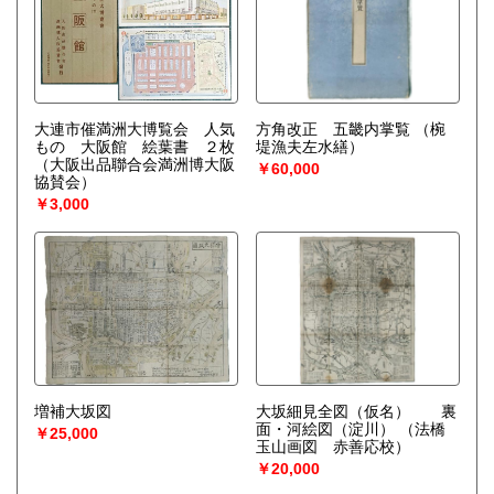
大連市催満洲大博覧会 人気
方角改正 五畿内掌覧
（椀
もの 大阪館 絵葉書 ２枚
堤漁夫左水繕）
（大阪出品聯合会満洲博大阪
￥60,000
協賛会）
￥3,000
増補大坂図
大坂細見全図（仮名） 裏
面・河絵図（淀川）
（法橋
￥25,000
玉山画図 赤善応校）
￥20,000