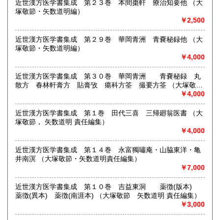
近世漢方医学書集成 第２３巻 本間棗軒 療治知要他 （大
塚敬節・矢数道明編）
￥2,500
近世漢方医学書集成 第２９巻 華岡青洲 青嚢秘録他 （大
塚敬節・矢数道明編）
￥4,000
近世漢方医学書集成 第３０巻 華岡青洲 青嚢秘録 丸
散方 春林軒膏方 貼膏攷 瘍科方筌 撮要方筌 （大塚敬
節 矢数道明 責任編集）
￥4,000
近世漢方医学書集成 第１巻 田代三喜 三帰廻翁医書 （大
塚敬節， 矢数道明 責任編集）
￥4,000
近世漢方医学書集成 第１４巻 永富獨嘯庵・山脇東洋・亀
井南溟 （大塚敬節・矢数道明責任編集）
￥7,000
近世漢方医学書集成 第１０巻 吉益東洞 薬徴(版本)
薬徴(異本) 薬徴(南涯本) （大塚敬節 矢数道明 責任編集）
￥3,000