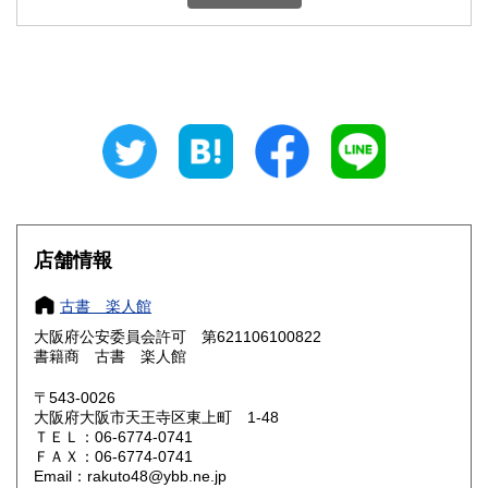
石川県
福井県
600円
600円
山梨県
長野県
600円
600円
岐阜県
静岡県
600円
600円
愛知県
三重県
600円
600円
滋賀県
京都府
600円
600円
大阪府
兵庫県
185円
600円
店舗情報
奈良県
和歌山県
600円
600円
古書 楽人館
大阪府公安委員会許可 第621106100822
鳥取県
島根県
600円
600円
書籍商 古書 楽人館
岡山県
広島県
600円
600円
〒543-0026
大阪府大阪市天王寺区東上町 1-48
ＴＥＬ：06-6774-0741
山口県
徳島県
600円
600円
ＦＡＸ：06-6774-0741
Email：rakuto48@ybb.ne.jp
香川県
愛媛県