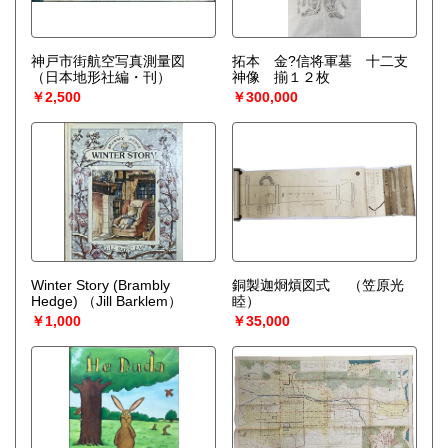
神戸市街航空写真測量図
拓本 金?信将軍墓 十二支
（日本地形社編・刊）
神像 揃１２枚
￥2,500
￥300,000
Winter Story (Brambly
銅製迦烱熕図式
（笠原光
Hedge)
（Jill Barklem）
睦）
￥1,000
￥35,000