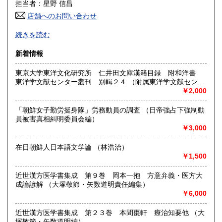
600円
600円
担当者：星野 信昌
店舗へのお問い合わせ
高知県
福岡県
600円
600円
朝鮮・中国の戦前資料を中心に学術書から一般書まで多数
続きを読む
漢方・鍼灸書,易学、囲碁・将棋本、美術書も多数陳列
佐賀県
長崎県
600円
600円
新着情報
沿線名：JR/近鉄/地下鉄
熊本県
大分県
600円
600円
最寄駅：鶴橋駅(南へ3分) JRガード下
東京大学東洋文化研究所 仁井田文庫漢籍目録 附和洋書
営業時間：PM1〜PM7 【年末年始休業期間】 2025年12
東洋学文献センター叢刊 別輯２４ （附属東洋学文献センタ
宮崎県
鹿児島県
月30日(火)～ 2026年1月4日(日) 【営業再開日】 2026年1月5
600円
600円
ー編・刊）
￥2,000
日(月)より、通常営業いたします。 休業期間中も、「日本の
古本屋」他メールでのご注文は受け付けております。
沖縄県
1,500円
「朝鮮女子勤労挺身隊」労務動員の調査 （日帝強占下強制動
定休日：定休日 毎週水曜日休みます。
員被害真相糾明委員会編）
￥3,000
書籍の買取について
買取大歓迎
在日朝鮮人日本語文学論 （林浩治）
￥1,500
取り扱い分野
近世漢方医学書集成 第９巻 岡本一抱 方意弁義・医方大
哲学宗教、歴史、社会科学、美術工芸、古典籍、近代文献、
成論諺解 （大塚敬節・矢数道明責任編集）
趣味、サブカルチャー、古書一般（その他）
￥6,000
近世漢方医学書集成 第２３巻 本間棗軒 療治知要他 （大
塚敬節・矢数道明編）