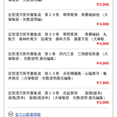
￥2,500
近世漢方医学書集成 第２９巻 華岡青洲 青嚢秘録他 （大
塚敬節・矢数道明編）
￥4,000
近世漢方医学書集成 第３０巻 華岡青洲 青嚢秘録 丸
散方 春林軒膏方 貼膏攷 瘍科方筌 撮要方筌 （大塚敬
節 矢数道明 責任編集）
￥4,000
近世漢方医学書集成 第１巻 田代三喜 三帰廻翁医書 （大
塚敬節， 矢数道明 責任編集）
￥4,000
近世漢方医学書集成 第１４巻 永富獨嘯庵・山脇東洋・亀
井南溟 （大塚敬節・矢数道明責任編集）
￥7,000
近世漢方医学書集成 第１０巻 吉益東洞 薬徴(版本)
薬徴(異本) 薬徴(南涯本) （大塚敬節 矢数道明 責任編集）
￥3,000
全ての新着情報