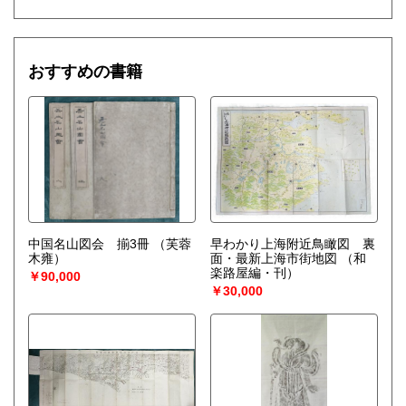
おすすめの書籍
中国名山図会 揃3冊
（芙蓉
早わかり上海附近鳥瞰図 裏
木雍）
面・最新上海市街地図
（和
楽路屋編・刊）
￥90,000
￥30,000