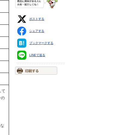
ポストする
シェアする
ブックマークする
LINEで送る
して
その
円な