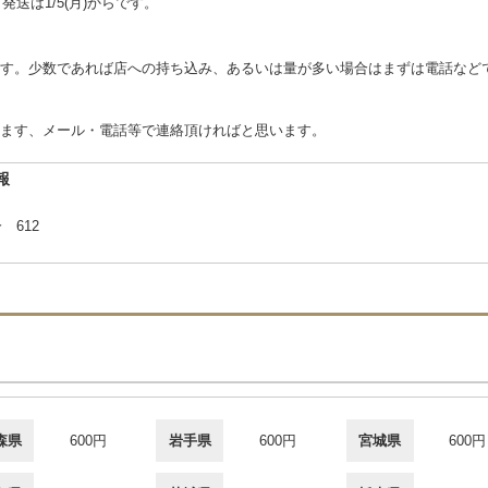
。発送は1/5(月)からです。
す。少数であれば店への持ち込み、あるいは量が多い場合はまずは電話など
ます、メール・電話等で連絡頂ければと思います。
報
 612
森県
600円
岩手県
600円
宮城県
600円