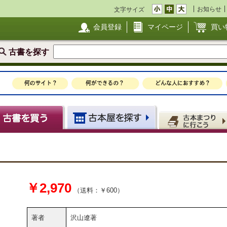
お知らせ
文字サイズ
会員登録
マイページ
買い
古書を探す
￥2,970
（送料：￥600）
著者
沢山遼著