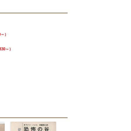
0～）
330～）