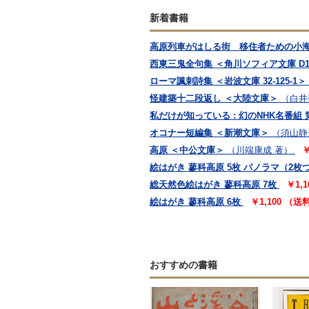
新着書籍
高原列車がはしる街 移住者ための小
西東三鬼全句集 ＜角川ソフィア文庫 D11
ローマ諷刺詩集 ＜岩波文庫 32-125-1＞
怪建築十二段返し ＜大陸文庫＞
（白井
私だけが知っている : 幻のNHK名番組 
オコナー短編集 ＜新潮文庫＞
（須山静
高原 ＜中公文庫＞
（川端康成 著）
￥
絵はがき 蓼科高原 5枚 パノラマ（2枚
総天然色絵はがき 蓼科高原 7枚
￥1,
絵はがき 蓼科高原 6枚
￥1,100 （
おすすめの書籍