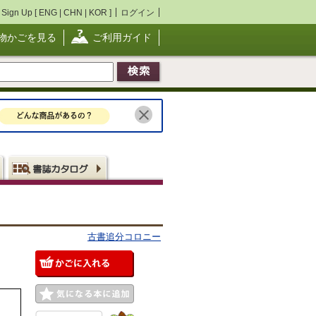
Sign Up [
ENG
|
CHN
|
KOR
]
ログイン
物かごを見る
ご利用ガイド
古書追分コロニー