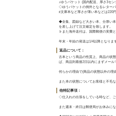
♪ゆうパケット (国内配送、厚さ3セン
◇ゆうパケットの例外となるレターパッ
♯文庫本など厚さが薄い本などは220
◆全集、図録など大きい本、分厚い本
を差し上げて注文確定を致します。
♭また海外送付は、国際郵便の実費と
年末・年始の発送は1/4以降となりま
返品について：
古本という商品の性質上、商品の状態
ば、商品到着後2日以内にまずメール
何らかの理由で(商品の状態以外の理
また本の状態についてお客様と不毛な
他特記事項：
◇仕入れの出張をしている時など、ご
また週末・終日は郵便局がお休みにな