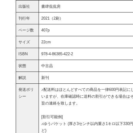
出版社
書肆侃侃房
刊行年
2021（2刷）
ページ数
407p
サイズ
22cm
ISBN
978-4-86385-422-2
状態
中古品
解説
新刊
発送ポリ
♪配送料はほとんどすべての商品を一律600円表記に
シー
いますが、在庫確認時に送料の割引ができる場合は
旨の連絡を致します。
[割引可能例]
♪ゆうパケット (厚さ3センチ以内重さ1キロ以下330
ど)