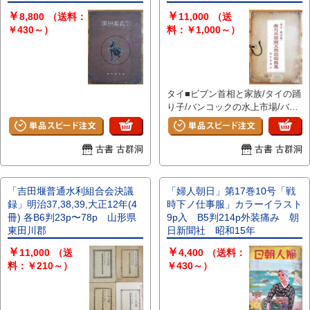
￥
￥
8,800
（送料：
11,000
（送
￥430～）
料：￥1,000～）
タイ■ビブン首相と家族/タイの踊
り子/バンコックの水上市場/バン
コックの毒蛇病院/ワット・ポウ/
バンコック王宮/他 <BR>佛印■サ
イゴン港海軍埠頭/サイゴン市鳥
古書 古群洞
古書 古群洞
瞰/シクロでサイゴン見学の勇士
達/サイゴン乗物づくし/サイゴン
駅附近/他
「吉田堰普通水利組合会決議
「婦人朝日」第17巻10号「戦
録」明治37,38,39,大正12年(4
時下ノ仕事服」カラーイラスト
冊) 各B6判23p〜78p 山形県
9p入 B5判214p外装痛み 朝
東田川郡
日新聞社 昭和15年
￥
￥
11,000
（送
4,400
（送料：
料：￥210～）
￥430～）