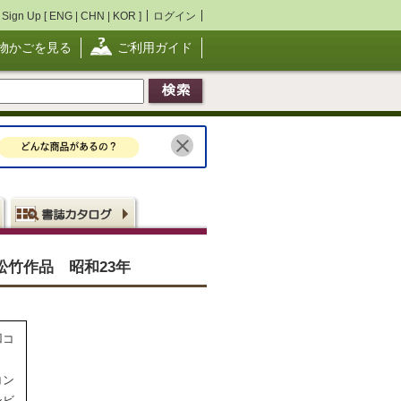
Sign Up [
ENG
|
CHN
|
KOR
]
ログイン
物かごを見る
ご利用ガイド
松竹作品 昭和23年
凹コ
コン
ンビ