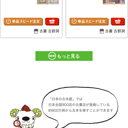
古書 古群洞
古書 古群洞
もっと見る