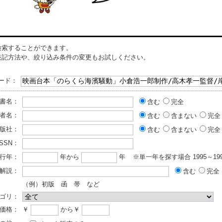
検索することができます。
表記方法や、絞り込み条件の変更もお試しください。
ード：
書名：
含む
完全
者名：
含む
含まない
完全
版社：
含む
含まない
完全
ISSN：
行年：
年から
年
※単一年を探す場合 1995～199
解説：
含む
完全
（例）初版 函 帯 など
ゴリ：
価格：
￥
から￥