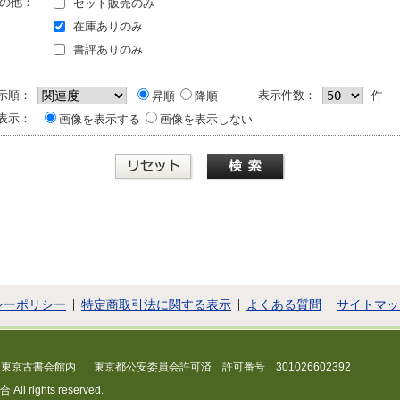
の他：
セット販売のみ
在庫ありのみ
書評ありのみ
示順：
表示件数：
件
昇順
降順
表示：
画像を表示する
画像を表示しない
シーポリシー
特定商取引法に関する表示
よくある質問
サイトマッ
 東京古書会館内
東京都公安委員会許可済 許可番号 301026602392
 rights reserved.