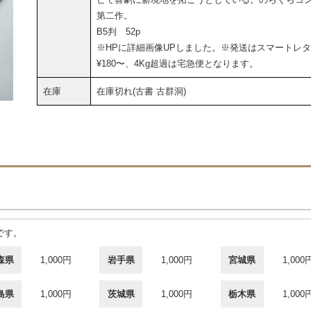
第二作。
B5判 52p
※HPに詳細画像UPしました。※発送はスマートレ
¥180〜、4Kg超過は宅急便となります。
在庫
在庫切れ(古書 古群洞)
です。
森県
1,000円
岩手県
1,000円
宮城県
1,000
島県
1,000円
茨城県
1,000円
栃木県
1,000