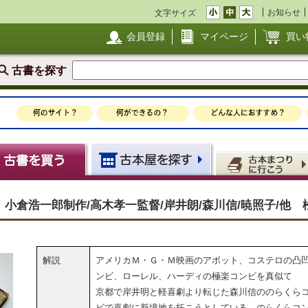
お知らせ
文字サイズ
会員登録
マイページ
買い
古書を探す
小倉浩一郎制作/高木孝一監督/岸井朗/森川信/暁照子/他 
解説
アメリカＭ・Ｇ・Ｍ映画のアボット、コステロの凸
ンビ、ローレル、ハーディの極楽コンビを真似て
京都で岸井明と軽喜劇より転じた森川信ののらくら
ビで喜劇に新境地を拓こうとしている。のらくらコ