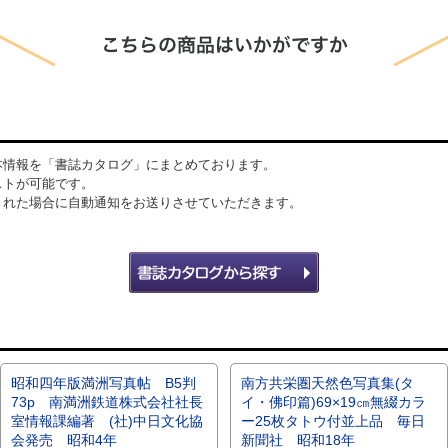
本情報を「書誌カタログ」にまとめております。
ストが可能です。
された場合に自動通知をお送りさせていただきます。
昭和四年版満洲写真帖 B5判
南方共栄圏天然色写真集(タ
73p 南満洲鉄道株式会社社長
イ・佛印篇)69×19㎝無綴カラ
室情報課編著 (社)中日文化協
ー25枚タトウ付並上品 毎日
会発売 昭和4年
新聞社 昭和18年