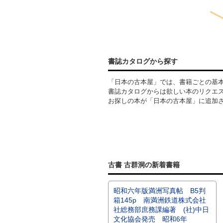
書誌カタログから探す
「日本の古本屋」では、書籍ごとの基
書誌カタログからは欲しい本のリクエ
お探しの本が「日本の古本屋」に追加
古書 古群洞の新着書籍
昭和六年版満洲写真帖 B5判
箱145p 南満洲鉄道株式会社
社総務部庶務課編著 (社)中日
文化協会発売 昭和6年