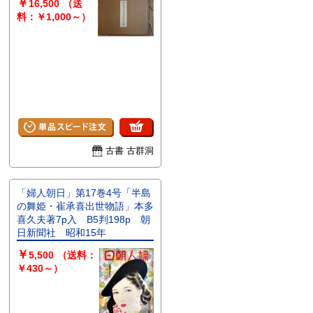
￥
16,500
（送
料：￥1,000～）
古書 古群洞
「婦人朝日」第17巻4号「半島
の舞姫・崔承喜出世物語」本多
喜久夫著7p入 B5判198p 朝
日新聞社 昭和15年
￥
5,500
（送料：
￥430～）