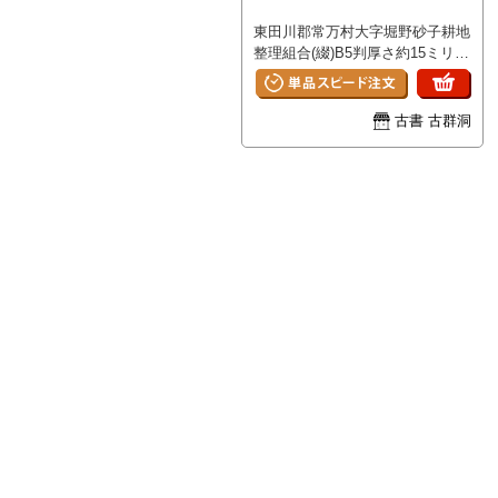
東田川郡常万村大字堀野砂子耕地
整理組合(綴)B5判厚さ約15ミリ昭
和7年 変更設計書/設計書/工事
費予算内訳書/単価表(建造物)/他
<BR>山形県東田川郡常万村條
古書 古群洞
例・規程B6判18p 明治25年