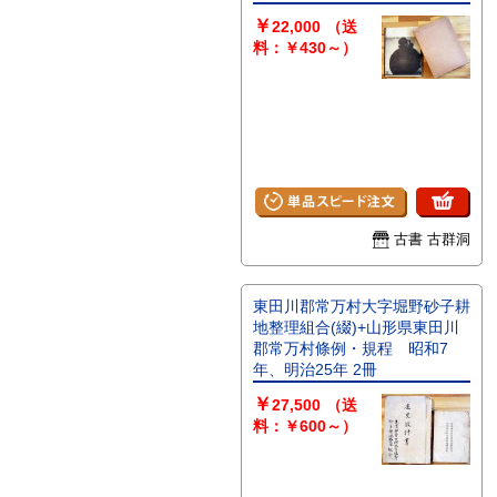
￥
22,000
（送
料：￥430～）
古書 古群洞
東田川郡常万村大字堀野砂子耕
地整理組合(綴)+山形県東田川
郡常万村條例・規程 昭和7
年、明治25年 2冊
￥
27,500
（送
料：￥600～）