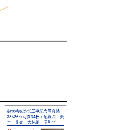
御大禮御造営工事記念写真帖
38×26㎝写真34枚＋配置図 美
本 非売 大林組 昭和4年