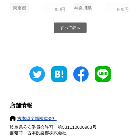
東京都
神奈川県
800円
800円
新潟県
富山県
800円
800円
すべて表示
石川県
福井県
800円
800円
山梨県
長野県
800円
800円
岐阜県
静岡県
800円
800円
愛知県
三重県
800円
800円
滋賀県
京都府
800円
800円
大阪府
兵庫県
800円
800円
店舗情報
奈良県
和歌山県
800円
800円
古本倶楽部株式会社
岐阜県公安委員会許可 第531110000983号
鳥取県
島根県
800円
800円
書籍商 古本倶楽部株式会社