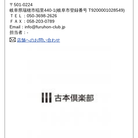
岡山県
広島県
800円
800円
〒501-0224
岐阜県瑞穂市稲里440-1(岐阜市登録番号 T9200001028549)
ＴＥＬ：050-3698-2626
山口県
徳島県
800円
800円
ＦＡＸ：058-203-0789
Email：info@furuhon-club.jp
香川県
愛媛県
800円
800円
担当者：-
店舗へのお問い合わせ
高知県
福岡県
800円
900円
佐賀県
長崎県
900円
900円
熊本県
大分県
900円
900円
宮崎県
鹿児島県
900円
900円
沖縄県
1,200円