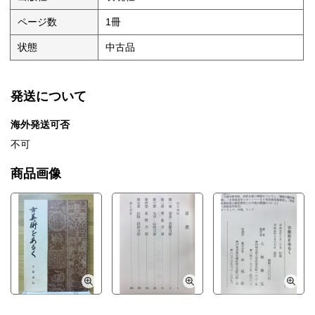
ページ数
1冊
状態
中古品
発送について
海外発送可否
不可
商品画像