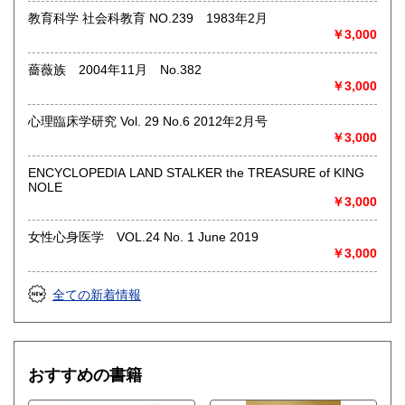
教育科学 社会科教育 NO.239 1983年2月
沿線名：-
￥3,000
最寄駅：-
営業時間：-
定休日：-
薔薇族 2004年11月 No.382
￥3,000
書籍の買取について
心理臨床学研究 Vol. 29 No.6 2012年2月号
◎出張買取◎
￥3,000
○出張費無料
○出張買取は通常、東海圏のみ
ENCYCLOPEDIA LAND STALKER the TREASURE of KING
NOLE
※お売り頂ける本の量や質が見込める場合は関東〜近畿エリ
￥3,000
ア要相談
例
女性心身医学 VOL.24 No. 1 June 2019
【1000冊以上の専門書やマニア書籍がある】
￥3,000
【大学の研究室の整理】
【遺品整理で古い紙モノや道具など価値の有無が分からない
ものがある】
全ての新着情報
【神社仏閣、蔵の整理、中国古典籍など査定にかなりの専門
知識を要する】
場合などお気軽にご相談ください。
-------------------------------------------
おすすめの書籍
買取専用ダイヤル
050-3698-2626