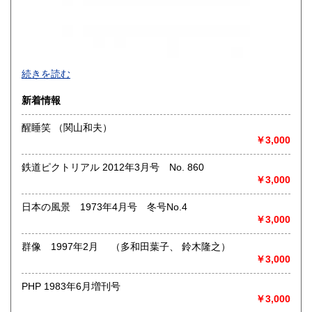
買取品目一覧
続きを読む
◎書籍【専門書・学術書・最新本・哲学・宗教・思想・美
新着情報
術・アート・建築・書道・理工学・東洋医学・ビジネス書・
武道・山岳・オカルト・幻想文学・サブカルチャー・70年
醒睡笑 （関山和夫）
代、80年代アイドル・アニメ・漫画・雑誌・アダルト・マニ
￥3,000
ア】などオールジャンルを専門スタッフが高額査定
◎メディア商品【ジャズ・ロック・クラシック・映画・アニ
鉄道ピクトリアル 2012年3月号 No. 860
メ・ゲーム・声優・アイドル・ビジネス・アダルト・車・バ
￥3,000
イク・鉄道・レトロ系】などのCD、DVD、Blu-ray、LP、
EP、カセット、ポスター、おもちゃ、グッズ、パンフレット
日本の風景 1973年4月号 冬号No.4
などマニアックなものを中心に高価買取
￥3,000
◎その他【骨董品・美術品・仏教美術・中国美術・切手・エ
群像 1997年2月 （多和田葉子、 鈴木隆之）
ンタイア・和本・漢籍・戦争㊙︎資料・書道具・茶道具・戦前
￥3,000
絵はがき・鳥瞰図・古地図・浮世絵・軸・拓本・印譜・エロ
グロ】など古いものの中には希少価値の高いものも多数ござ
PHP 1983年6月増刊号
いますので価値がないと処分される前に是非 ｢古本倶楽部｣ま
￥3,000
で、お問い合わせ下さい