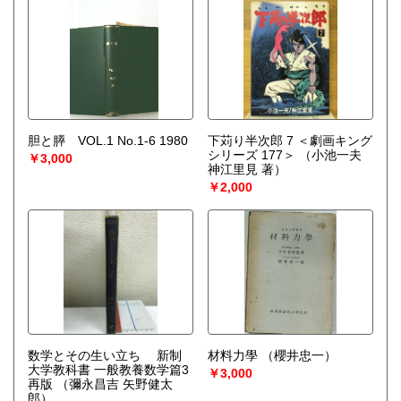
-------------------------------------------
◎宅配買取◎
○30点より宅配送料無料
○梱包用ダンボールの無料送付可能
○買取金額の概算が知りたい方は、事前査定のサービスもぜひ
ご活用下さい。
宅配買取送付先
胆と膵 VOL.1 No.1-6 1980
下苅り半次郎 7 ＜劇画キング
----------------------------------------
シリーズ 177＞
（小池一夫
￥3,000
501-0224
神江里見 著）
岐阜県瑞穂市稲里197-1
￥2,000
古本倶楽部 宅配買取受付係
058-322-2366
----------------------------------------
取り扱い分野
-
オールジャンル、戦前紙モノ、古典籍
数学とその生い立ち 新制
材料力學
（櫻井忠一）
大学教科書 一般教養数学篇3
￥3,000
再版
（彌永昌吉 矢野健太
郎）