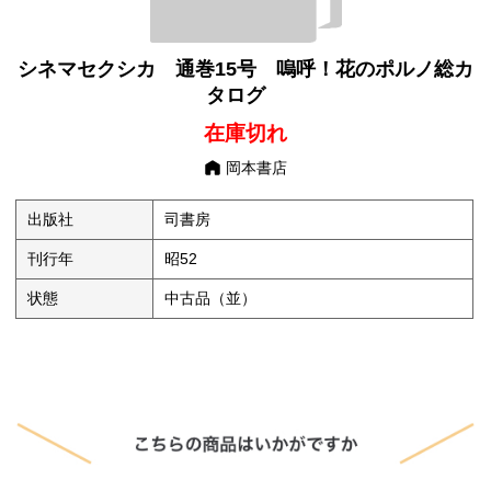
シネマセクシカ 通巻15号 嗚呼！花のポルノ総カ
タログ
在庫切れ
岡本書店
出版社
司書房
刊行年
昭52
状態
中古品（並）