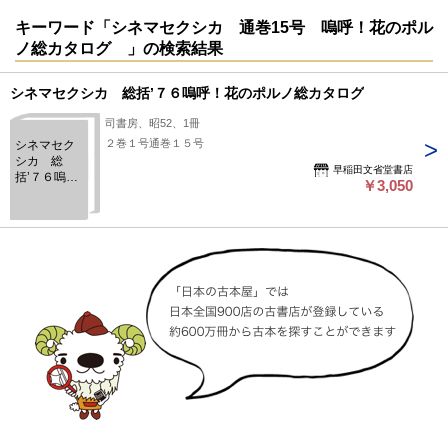
キーワード「シネマセクシカ 通巻15号 嗚呼！花のポル
ノ総カタログ 」の検索結果
シネマセクシカ 総括’７６嗚呼！花のポルノ総カタログ
司書房、昭52、1冊
２巻１号通巻１５号
シネマセク
シカ 総
早稲田文省堂書店
括’７６嗚
￥3,050
呼！花のポ
ルノ総カタ
ログ