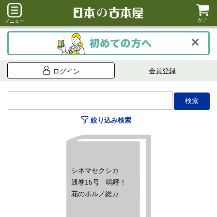
かご
メニュー
会員登録
ログイン
絞り込み検索
シネマセクシカ
通巻15号 嗚呼！
花のポルノ総カタ
ログ