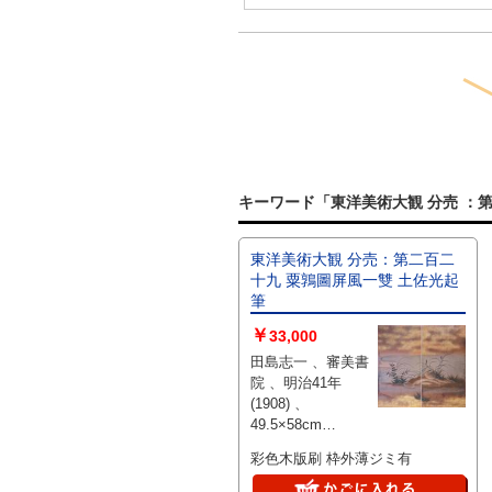
キーワード「東洋美術大観 分売 ：第
東洋美術大観 分売：第二百二
十九 粟鶉圖屏風一雙 土佐光起
筆
￥
33,000
田島志一 、審美書
院 、明治41年
(1908) 、
49.5×58cm
(38.5×20 ×2枚) 、1
彩色木版刷 枠外薄ジミ有
枚