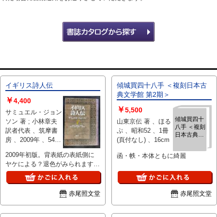
イギリス詩人伝
傾城買四十八手 ＜複刻日本古
典文学館 第2期＞
￥
4,400
￥
5,500
サミュエル・ジョン
傾城買四十
ソン 著 ; 小林章夫
山東京伝 著 、ほる
八手 ＜複刻
訳者代表 、筑摩書
ぷ 、昭和52 、1冊
日本古典文
房 、2009年 、544,
(頁付なし) 、16cm
学館 第2期
12p 、22cm
＞
2009年初版。背表紙の表紙側に
函・帙・本体ともに綺麗
ヤケによる？退色がみられます
が、中はたいへん綺麗です。発送
方法：レターパックプラス～
赤尾照文堂
赤尾照文堂