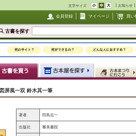
お知らせ
文字サイズ
会員登録
マイページ
買い
古書を探す
柿図屏風一双 鈴木其一筆
著者
田島志一
出版社
審美書院