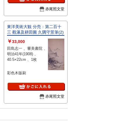
赤尾照文堂
東洋美術大観 分売：第二百十
三 觀瀑及耕田圖 久隅守景筆(2)
￥
33,000
田島志一 、審美書院 、
明治41年(1908) 、
40.5×22cm 、1枚
彩色木版刷
赤尾照文堂