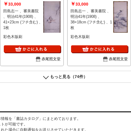
￥
￥
33,000
33,000
田島志一 、審美書院
田島志一 、審美書院 、
、明治41年(1908) 、
明治41年(1908) 、
41×23cm (フチ含む) 、
38×18cm (フチ含む) 、1
1枚
枚
彩色木版刷
彩色木版刷
赤尾照文堂
赤尾照文堂
もっと見る（74件）
本情報を「書誌カタログ」にまとめております。
ストが可能です。
された場合に自動通知をお送りさせていただきます。