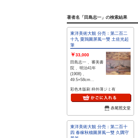
著者名「田島志一」の検索結果
東洋美術大観 分売：第二百二
十九 粟鶉圖屏風一雙 土佐光起
筆
￥
33,000
田島志一 、審美書
院 、明治41年
(1908) 、
49.5×58cm
(38.5×20 ×2枚) 、1
彩色木版刷 枠外薄ジミ有
枚
赤尾照文堂
東洋美術大観 分売：第二百十
四 春稼秋穡圖屏風一雙 久隅守