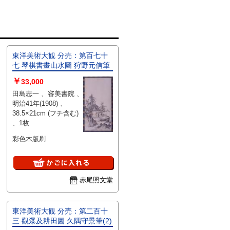
東洋美術大観 分売：第百七十
七 琴棋書畫山水圖 狩野元信筆
￥
33,000
田島志一 、審美書院 、
明治41年(1908) 、
38.5×21cm (フチ含む)
、1枚
彩色木版刷
赤尾照文堂
東洋美術大観 分売：第二百十
三 觀瀑及耕田圖 久隅守景筆(2)