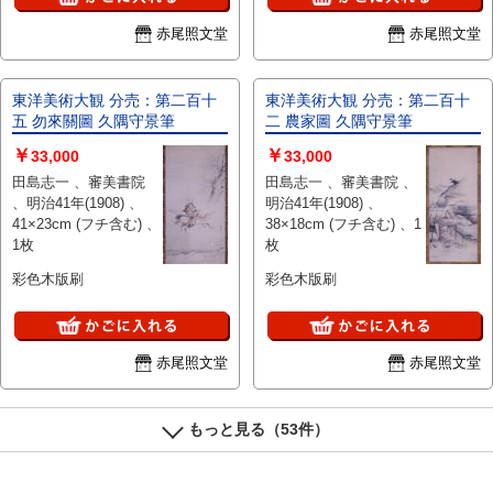
赤尾照文堂
赤尾照文堂
東洋美術大観 分売：第二百十
東洋美術大観 分売：第二百十
五 勿來關圖 久隅守景筆
二 農家圖 久隅守景筆
￥
￥
33,000
33,000
田島志一 、審美書院
田島志一 、審美書院 、
、明治41年(1908) 、
明治41年(1908) 、
41×23cm (フチ含む) 、
38×18cm (フチ含む) 、1
1枚
枚
彩色木版刷
彩色木版刷
赤尾照文堂
赤尾照文堂
もっと見る（53件）